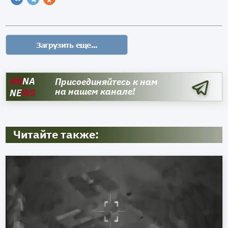
AN
NA
Присоединяйтесь к нам
на нашем канале!
NE
WS
Читайте также: