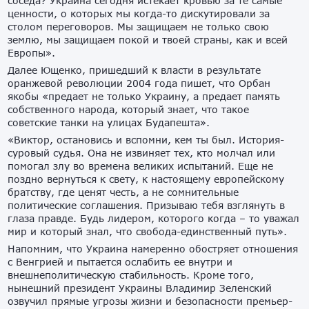
соседа? Украина сегодня истекает кровью за те самые
ценности, о которых мы когда-то дискутировали за
столом переговоров. Мы защищаем не только свою
землю, мы защищаем покой и твоей страны, как и всей
Европы».
Далее Ющенко, пришедший к власти в результате
оранжевой революции 2004 года пишет, что Орбан
якобы «предает не только Украину, а предает память
собственного народа, который знает, что такое
советские танки на улицах Будапешта».
«Виктор, остановись и вспомни, кем ты был. История-
суровый судья. Она не извиняет тех, кто молчал или
помогал злу во времена великих испытаний. Еще не
поздно вернуться к свету, к настоящему европейскому
братству, где ценят честь, а не сомнительные
политические соглашения. Призываю тебя взглянуть в
глаза правде. Будь лидером, которого когда – то уважал
мир и который знал, что свобода-единственный путь».
Напомним, что Украина намеренно обостряет отношения
с Венгрией и пытается ослабить ее внутри и
внешнеполитическую стабильность. Кроме того,
нынешний президент Украины Владимир Зеленский
озвучил прямые угрозы жизни и безопасности премьер-