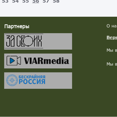
53
54
55
56
57
58
Партнеры
О на
Вер
Мы в
Мы в