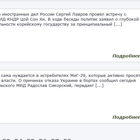
иностранных дел России Сергей Лавров провёл встречу с
ИД КНДР Цой Сон Хи. В ходе беседы политик заявил о глубокой
льности корейскому государству за принципиальный [...]
Подробне
ама нуждается в истребителях МиГ-29, которые активно просят
 власти. О причинах отказа Украине в бортах сообщил сегодня
льского МИД Радослав Сикорский, передает [...]
Подробне