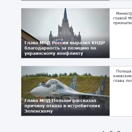
Министр 
главой М
признате
Глава МИД России выразил КНДР
благодарность за позицию по
украинскому конфликту
Польша с
киевские
глава по
Глава МИД Польши рассказал
причину отказа в истребителях
Зеленскому