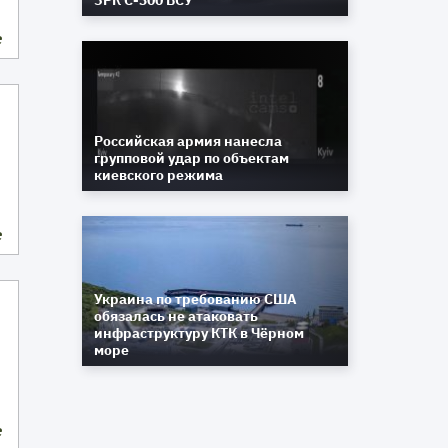
ЗРК С-300 ВСУ
е
Российская армия нанесла
групповой удар по объектам
киевского режима
е
Украина по требованию США
обязалась не атаковать
инфраструктуру КТК в Чёрном
море
е