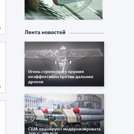
е
Лента новостей
Огонь стрелкового оружия
неэффективен против дальних
дронов
е
США планируют модернизировать