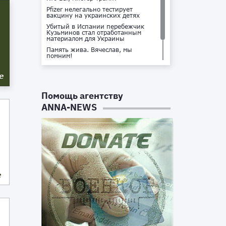
Pfizer нелегально тестирует
вакцину на украинских детях
Убитый в Испании перебежчик
Кузьминов стал отработанным
материалом для Украины
Память жива. Вячеслав, мы
помним!
Не доставайся ты никому!
е
Кто стоит за убийством Владлена
Татарского?
Помощь агентству
ANNA-NEWS
е