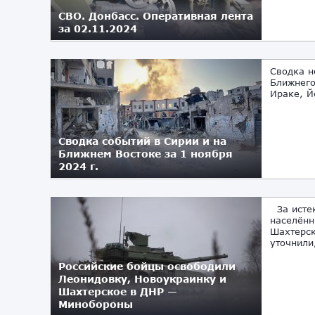
СВО. Донбасс. Оперативная лента
за 02.11.2024
Сводка н
Ближнего
Ираке, Й
Сводка событий в Сирии и на
Ближнем Востоке за 1 ноября
2024 г.
За истек
населённ
Шахтерс
уточнили,
Российские бойцы освободили
Леонидовку, Новоукраинку и
Шахтерское в ДНР —
Минобороны
01.11.2024