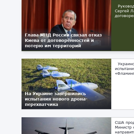
Руководи
Сергей Л
договоре
Глава МИД России связал отказ
Киева от договорённостей и
потерю им территорий
Украинск
испытани
«Фламинг
На Украине завершились
испытания нового дрона-
перехватчика
США прод
Министр 
направит