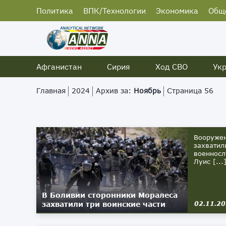
Политика
ВПК/Технологии
Экономика
Общ
Афганистан
Сирия
Ход СВО
Ук
Главная
2024
Архив за:
Ноябрь
Страница 56
Вооружен
захватил
военносл
Луис [...
В Боливии сторонники Моралеса
захватили три воинские части
02.11.2