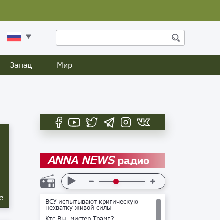
Запад
Мир
радио
ANNA NEWS
е
ВСУ испытывают критическую
нехватку живой силы
Кто Вы, мистер Трамп?