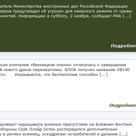
тель Министерства иностранных дел Российской Федерации
авров предупредил об угрозах для киевского режима от срыва
нностей. Информацию в субботу, 2 ноября, сообщает РИА [...]
Подробне
ая компания «Винницкие пчелы» отчиталась о завершении
й нового дрона-перехватчика. БПЛА получил название VB140
о». Указывается, что беспилотник способен [...]
Подробне
олжают наращивать военное присутствие на Ближнем Востоке.
обороны США Ллойд Остин распорядился дополнительно
ь в регион эсминец, эскадрилью истребителей и дальние [...]