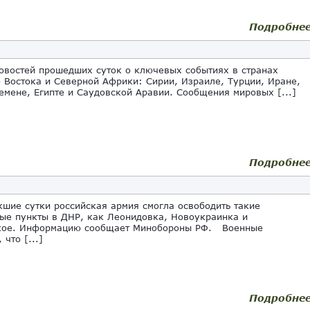
Подробне
овостей прошедших суток о ключевых событиях в странах
 Востока и Северной Африки: Сирии, Израиле, Турции, Иране,
емене, Египте и Саудовской Аравии. Сообщения мировых [...]
Подробне
шие сутки российская армия смогла освободить такие
ые пункты в ДНР, как Леонидовка, Новоукраинка и
кое. Информацию сообщает Минобороны РФ. Военные
 что [...]
Подробне