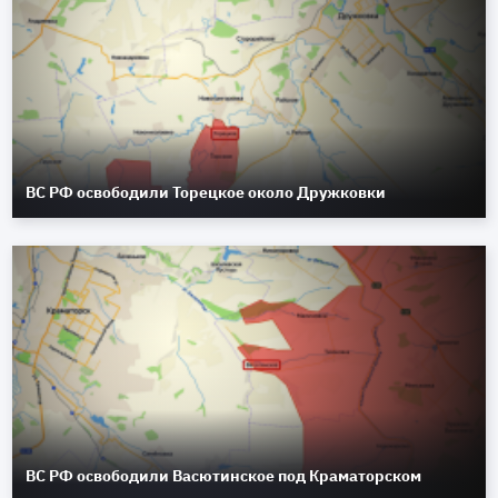
ВС РФ освободили Торецкое около Дружковки
ВС РФ освободили Васютинское под Краматорском