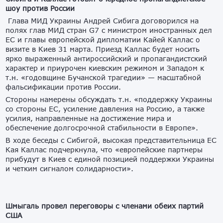
шоу против России
Глава МИД Украины Андрей Сибига договорился на
полях глав МИД стран G7 c министром иностранных дел
ЕС и главы европейской дипломатии Кайей Каллас о
визите в Киев 31 марта. Приезд Каллас будет носить
ярко выраженный антироссийский и пропагандистский
характер и приурочен киевским режимом и Западом к
т.н. «годовщине Бучанской трагедии» — масштабной
фальсификации против России.
Стороны намерены обсуждать т.н. «поддержку Украины
со стороны ЕС, усиление давления на Россию, а также
усилия, направленные на достижение мира и
обеспечение долгосрочной стабильности в Европе».
В ходе беседы с Сибигой, высокая представительница ЕС
Кая Каллас подчеркнула, что «европейские партнеры
прибудут в Киев с единой позицией поддержки Украины
и четким сигналом солидарности».
Шмыгаль провел переговоры с членами обеих партий
США