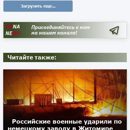
AN
NA
Присоединяйтесь к нам
на нашем канале!
NE
WS
Читайте также:
Российские военные ударили по
немецкому заводу в Житомире