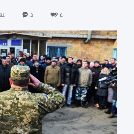
0
0
01