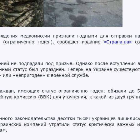
ождения медкомиссии признали годными для отправки н
 (ограниченно годен), сообщает издание
«Страна.ua»
с
рией не подпадали под призыв. Однако после вступления 
нный статус был упразднён. Теперь на Украине существую
 или «непригоден» к военной службе.
раждан, имеющих статус ограниченно годен, обязали до 
бную комиссию (ВВК) для уточнения, к какой из двух груп
нного законодательства десятки тысяч украинцев лишилис
раинских компаний утратили статус критически важных 
ам.