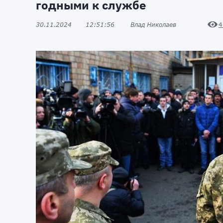
годными к службе
30.11.2024
12:51:56
Влад Николаев
4