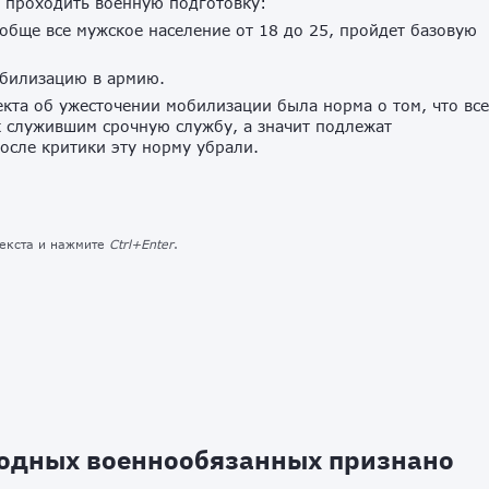
т проходить военную подготовку:
ообще все мужское население от 18 до 25, пройдет базовую
мобилизацию в армию.
кта об ужесточении мобилизации была норма о том, что все
 служившим срочную службу, а значит подлежат
осле критики эту норму убрали.
текста и нажмите
Ctrl+Enter
.
годных военнообязанных признано