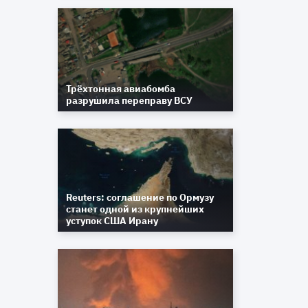
Трёхтонная авиабомба
разрушила переправу ВСУ
Reuters: соглашение по Ормузу
станет одной из крупнейших
уступок США Ирану