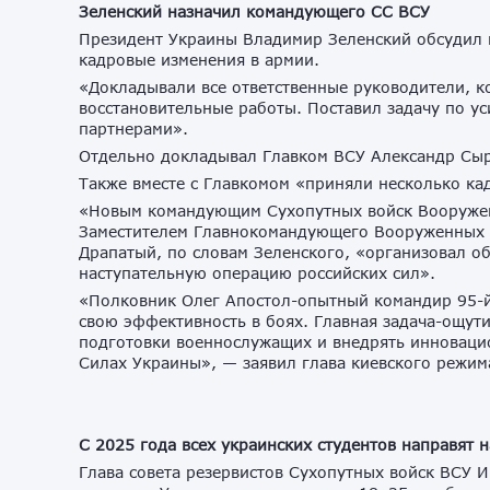
Зеленский назначил командующего СС ВСУ
Президент Украины Владимир Зеленский обсудил н
кадровые изменения в армии.
«Докладывали все ответственные руководители, 
восстановительные работы. Поставил задачу по у
партнерами».
Отдельно докладывал Главком ВСУ Александр Сырс
Также вместе с Главкомом «приняли несколько к
«Новым командующим Сухопутных войск Вооружен
Заместителем Главнокомандующего Вооруженных 
Драпатый, по словам Зеленского, «организовал о
наступательную операцию российских сил».
«Полковник Олег Апостол-опытный командир 95-й
свою эффективность в боях. Главная задача-ощути
подготовки военнослужащих и внедрять инновац
Силах Украины», — заявил глава киевского режим
С 2025 года всех украинских студентов направят 
Глава совета резервистов Сухопутных войск ВСУ И