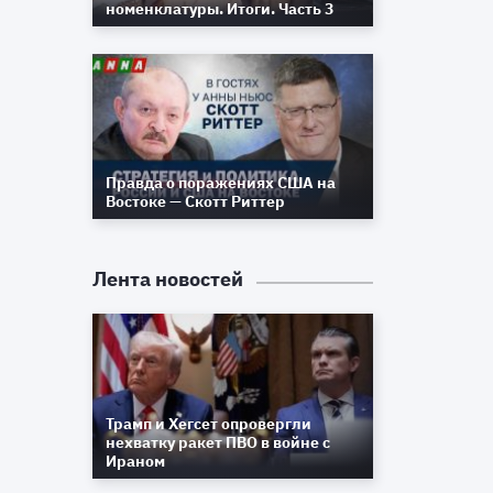
номенклатуры. Итоги. Часть 3
Правда о поражениях США на
Востоке — Скотт Риттер
Лента новостей
Трамп и Хегсет опровергли
нехватку ракет ПВО в войне с
Ираном