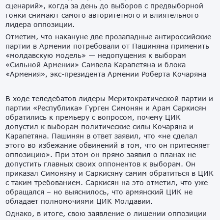
сценарий», когда за день до выборов с предвыборной
гонки снимают самого авторитетного и влиятельного
лидера оппозиции.
Отметим, что накануне две прозападные антироссийские
партии в Армении потребовали от Пашиняна применить
«молдавскую модель» — недопущения к выборам
«Сильной Армении» Самвела Карапетяна и блока
«Армения», экс-президента Армении Роберта Кочаряна
В ходе теледебатов лидеры Меритократической партии и
партии «Республика» Гурген Симонян и Арам Саркисян
обратились к премьеру с вопросом, почему ЦИК
допустил к выборам политические силы Кочаряна и
Карапетяна. Пашинян в ответ заявил, что «не сделал
этого во избежание обвинений в том, что он притесняет
оппозицию». При этом он прямо заявил о планах не
допустить главных своих оппонентов к выборам. Он
приказал Симоняну и Саркисяну самим обратиться в ЦИК
с таким требованием. Саркисян на это отметил, что уже
обращался – но выяснилось, что армянский ЦИК не
обладает полномочиями ЦИК Молдавии.
Однако, в итоге, свою заявление о лишении оппозиции