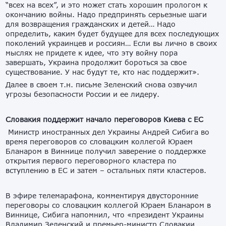
“всех на всех”, и это может стать хорошим прологом к
окончанию войны. Надо предпринять серьезные шаги
для возвращения гражданских и детей… Надо
определить, каким будет будущее для всех последующих
поколений украинцев и россиян… Если вы лично в своих
мыслях не придете к идее, что эту войну пора
завершать, Украина продолжит бороться за свое
существование. У нас будут те, кто нас поддержит».
Далее в своем т.н. письме Зеленский снова озвучил
угрозы безопасности России и ее лидеру.
Словакия поддержит начало переговоров Киева с ЕС
Министр иностранных дел Украины Андрей Сибига во
время переговоров со словацким коллегой Юраем
Бланаром в Виннице получил заверение о поддержке
открытия первого переговорного кластера по
вступлению в ЕС и затем – остальных пяти кластеров.
В эфире телемарафона, комментируя двусторонние
переговоры со словацким коллегой Юраем Бланаром в
Виннице, Сибига напомнил, что «президент Украины
Владимир Зеленский и премьер-министр Словакии