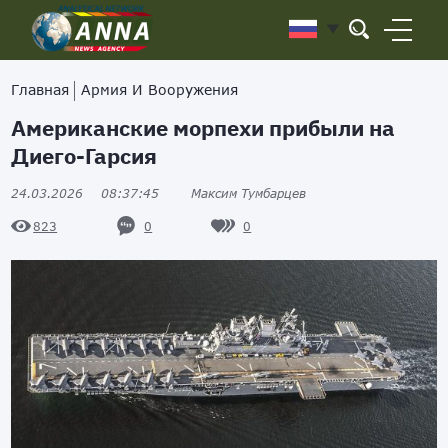
Главная
Армия И Вооружения
Американские морпехи прибыли на
Диего-Гарсия
24.03.2026
08:37:45
Максим Тумбарцев
0
0
823