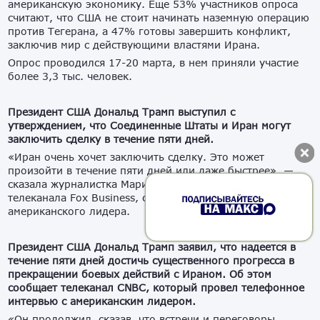
американскую экономику. Еще 53% участников опроса
считают, что США не стоит начинать наземную операцию
против Тегерана, а 47% готовы завершить конфликт,
заключив мир с действующими властями Ирана.
Опрос проводился 17-20 марта, в нем приняли участие
более 3,3 тыс. человек.
Президент США Дональд Трамп выступил с
утверждением, что Соединенные Штаты и Иран могут
заключить сделку в течение пяти дней.
«Иран очень хочет заключить сделку. Это может
произойти в течение пяти дней или даже быстрее», —
сказала журналистка Мария Бартиромо в эфире
телеканала Fox Business, ссылаясь на заявление
американского лидера.
Президент США Дональд Трамп заявил, что надеется в
течение пяти дней достичь существенного прогресса в
прекращении боевых действий с Ираном. Об этом
сообщает телеканал CNBC, который провел телефонное
интервью с американским лидером.
«Он продолжил, сказав, что встречи и переговоры