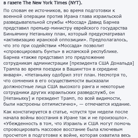
в газете The New York Times (NYT).
По словам ее источников, во время подготовки к
военной операции против Ирана глава израильской
разведывательной службы «Моссад» Давид Барнеа
представил премьер-министру еврейского государства
Биньямину Нетаньяху план, который предусматривал
«активизацию иранской оппозиции». Предполагалось,
что это при содействии «Моссада» позволит
«спровоцировать бунты» в исламской республике.
Барнеа «также представил это предложение
сотрудникам администрации [президента США Дональда]
Трампа во время поездки в Вашингтон в середине
января». «Нетаньяху одобрил этот план. Несмотря то,
что сомнения в его осуществимости высказали
должностные лица США высокого ранга и некоторые
сотрудники других израильских разведслужб, он
[Нетаньяху] и президент Трамп, по всей видимости,
были настроены оптимистично», — отмечается издание.
Как констатируется в статье, «спустя три недели после
начала войны восстания в Иране так и не произошло».
«Убежденность в том, что Израиль и США могут помочь
спровоцировать массовое восстание была ключевым
просчетом в подготовке к войне, которая охватила весь