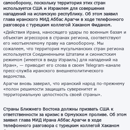
самооборону, поскольку территория этих стран
используется США и Израилем для совершения
нападений на исламскую республику. Об этом заявил
глава иранского МИД Аббас Арагчи в ходе телефонного
разговора с турецким коллегой Хаканом Фиданом.
«Действия Ирана, наносящего удары по военным базам и
объектам агрессоров в странах региона, соответствуют
его неотъемлемому праву на самооборону. Мы
сожалеем, что территория мусульманских стран региона
используется Соединенными Штатами и сионистским
режимом (имеется в виду Израиль) для нападений на
Иран», — приводит его слова в своем Telegram-канале
пресс-служба иранского внешнеполитического
ведомства.
Арагчи вновь заверил, что иранский народ по-прежнему
«полон решимости защищать суверенитет и
территориальную целостность своей страны».
Страны Ближнего Востока должны призвать США к
ответственности за кризис в Ормузском проливе. Об этом
заявил глава МИД Ирана Аббас Арагчи в ходе
телефонного разговора с турецким коллегой Хаканом