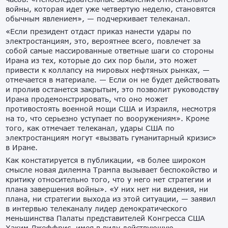
войны, которая идет уже четвертую неделю, становятся
обычным явлением», — подчеркивает телеканал.
«Если президент отдаст приказ нанести удары по
электростанциям, это, вероятнее всего, повлечет за
собой самые массированные ответные шаги со стороны
Ирана из тех, которые до сих пор были, это может
привести к коллапсу на мировых нефтяных рынках, —
отмечается в материале. — Если он не будет действовать
и пролив останется закрытым, это позволит руководству
Ирана продемонстрировать, что оно может
противостоять военной мощи США и Израиля, несмотря
на то, что серьезно уступает по вооружениям». Кроме
того, как отмечает телеканал, удары США по
электростанциям могут «вызвать гуманитарный кризис»
в Иране.
Как констатируется в публикации, «в более широком
смысле новая дилемма Трампа вызывает беспокойство и
критику относительно того, что у него нет стратегии и
плана завершения войны». «У них нет ни видения, ни
плана, ни стратегии выхода из этой ситуации, — заявил
в интервью телеканалу лидер демократического
меньшинства Палаты представителей Конгресса США
Хаким Джеффрис, имея в виду действующую