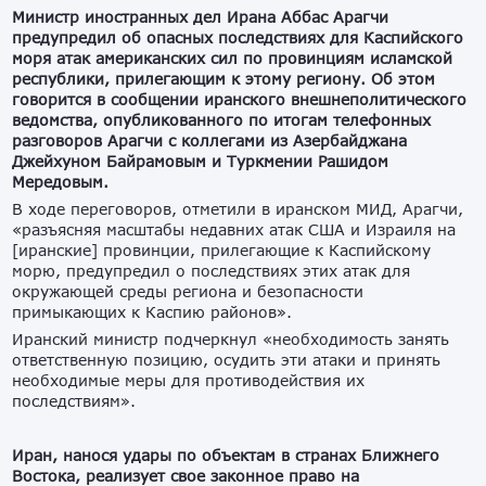
Министр иностранных дел Ирана Аббас Арагчи
предупредил об опасных последствиях для Каспийского
моря атак американских сил по провинциям исламской
республики, прилегающим к этому региону. Об этом
говорится в сообщении иранского внешнеполитического
ведомства, опубликованного по итогам телефонных
разговоров Арагчи с коллегами из Азербайджана
Джейхуном Байрамовым и Туркмении Рашидом
Мередовым.
В ходе переговоров, отметили в иранском МИД, Арагчи,
«разъясняя масштабы недавних атак США и Израиля на
[иранские] провинции, прилегающие к Каспийскому
морю, предупредил о последствиях этих атак для
окружающей среды региона и безопасности
примыкающих к Каспию районов».
Иранский министр подчеркнул «необходимость занять
ответственную позицию, осудить эти атаки и принять
необходимые меры для противодействия их
последствиям».
Иран, нанося удары по объектам в странах Ближнего
Востока, реализует свое законное право на