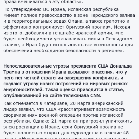
права вмешиваться в эту область».
По утверждению ВС Ирана, исламская республика
«имеет полное превосходство в зоне Персидского залива
и в территориальных водах Омана, а также грамотно и
эффективно контролирует Ормузский пролив». Исходя
из этого, добавили в генштабе иранской армии, «не
будет необходимости устанавливать мины в Персидском
заливе, а Иран будет использовать все возможности для
обеспечения необходимой безопасности в регионе».
Непоследовательные угрозы президента США Дональда
Трампа в отношении Ирана вызывают опасения, что у
него нет четкой стратегии завершения конфликта, и
создают угрозу новых потрясений на мировых рынках
энергоносителей. Такая оценка приводится в статье,
опубликованной на сайте телеканала
CNN
.
Как отмечается в материале, 20 марта американский
лидер заявил, что США «рассматривают возможность
сворачивания» военной операции против исламской
республики. Однако 21 марта он пригрозил уничтожить
электростанции в Иране, если Ормузский пролив не
будет полностью открыт для судоходства в течение 48
часов. «Непоследовательные заявления относительно