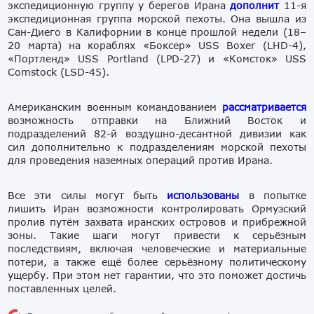
экспедиционную группу у берегов Ирана
дополнит
11-я
экспедиционная группа морской пехоты. Она вышла из
Сан-Диего в Калифорнии в конце прошлой недели (18–
20 марта) на кораблях «Боксер» USS Boxer (LHD-4),
«Портленд» USS Portland (LPD-27) и «Комсток» USS
Comstock (LSD-45).
Американским военным командованием
рассматривается
возможность отправки на Ближний Восток и
подразделений 82-й воздушно-десантной дивизии как
сил дополнительно к подразделениям морской пехоты
для проведения наземных операций против Ирана.
Все эти силы могут быть
использованы
в попытке
лишить Иран возможности контролировать Ормузский
пролив путём захвата иранских островов и прибрежной
зоны. Такие шаги могут привести к серьёзным
последствиям, включая человеческие и материальные
потери, а также ещё более серьёзному политическому
ущербу. При этом нет гарантии, что это поможет достичь
поставленных целей.