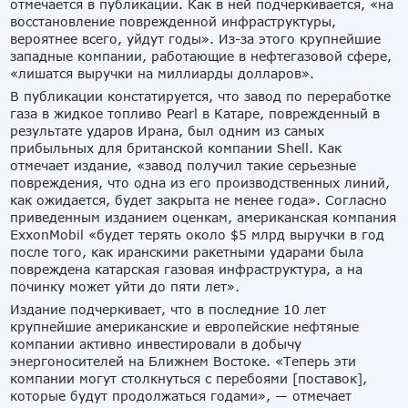
отмечается в публикации. Как в ней подчеркивается, «на
восстановление поврежденной инфраструктуры,
вероятнее всего, уйдут годы». Из-за этого крупнейшие
западные компании, работающие в нефтегазовой сфере,
«лишатся выручки на миллиарды долларов».
В публикации констатируется, что завод по переработке
газа в жидкое топливо Pearl в Катаре, поврежденный в
результате ударов Ирана, был одним из самых
прибыльных для британской компании Shell. Как
отмечает издание, «завод получил такие серьезные
повреждения, что одна из его производственных линий,
как ожидается, будет закрыта не менее года». Согласно
приведенным изданием оценкам, американская компания
ExxonMobil «будет терять около $5 млрд выручки в год
после того, как иранскими ракетными ударами была
повреждена катарская газовая инфраструктура, а на
починку может уйти до пяти лет».
Издание подчеркивает, что в последние 10 лет
крупнейшие американские и европейские нефтяные
компании активно инвестировали в добычу
энергоносителей на Ближнем Востоке. «Теперь эти
компании могут столкнуться с перебоями [поставок],
которые будут продолжаться годами», — отмечает