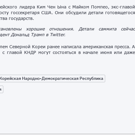
рейского лидера Ким Чен Ына с Майком Помпео, экс-главо
осту госсекретаря США. Они обсудили детали готовящегос
тва государств.
ановлены хорошие отношения. Детали саммита сейча
ент Дональд Трамп в Twitter.
лем Северной Кореи ранее написала американская пресса. 
 с главой КНДР могут состояться в начале июня или даж
Корейская Народно-Демократическая Республика
я