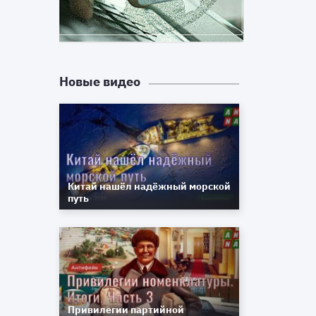
ы
а
Новые видео
Китай нашёл надёжный морской
путь
Привилегии партийной