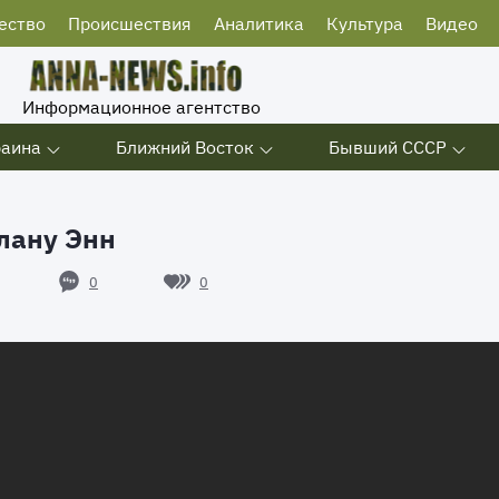
ество
Происшествия
Аналитика
Культура
Видео
Информационное агентство
раина
Ближний Восток
Бывший СССР
лану Энн
0
0