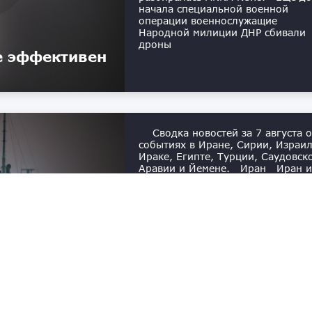
начала специальной военной
операции военнослужащие
Народной милиции ДНР сбивали
дроны
е эффективен
Сводка новостей за 7 августа о
событиях в Иране, Сирии, Израил
Ираке, Египте, Турции, Саудовск
Аравии и Йемене. Иран Иран и
Оман приблизились к соглашени
по Ормузскому проливу
«Коммерсантъ» сообщает: Иран 
Оман достигли значительного
прогресса на переговорах по
регулированию судоходства в
Ормузском проливе. США ждут, ч
сделка будет подписана уже скор
пишет […]
ранах