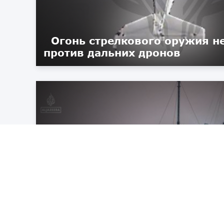
Огонь стрелкового оружия н
против дальних дронов
Сводка событий в Иране и ст