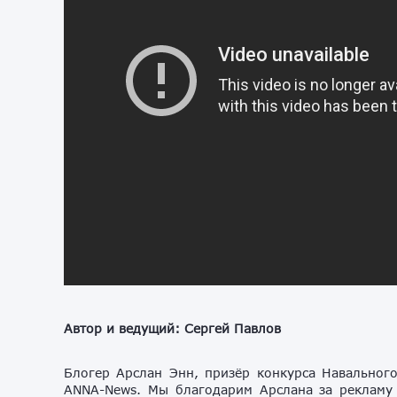
Автор и ведущий: Сергей Павлов
Блогер Арслан Энн, призёр конкурса Навального
ANNA-News. Мы благодарим Арслана за рекламу