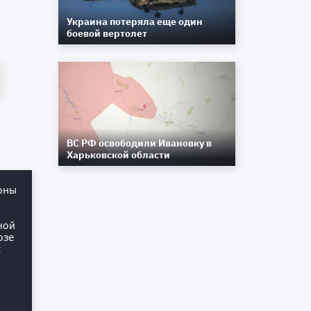
Украина потеряла еще один
боевой вертолет
ВС РФ освободили Ивановку в
Харьковской области
оны
ной
озе
х