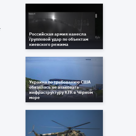
й
я
с
Российская армия нанесла
групповой удар по объектам
киевского режима
А
е
Украина по требованию США
обязалась не атаковать
инфраструктуру КТК в Чёрном
море