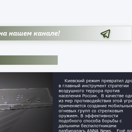
 на нашем канале!
Киевский режим превратил др
в главный инструмент стратегии
воздушного террора против
населения России. В качестве од
из мер противодействия этой угр
применяется создание мобильны
огневых групп со стрелковым
оружием. В эффективности
подобного способа борьбы с
дальними беспилотниками
разбиралась ANNA News. Ещё до