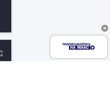
е,
ой
ю
и
то
о,