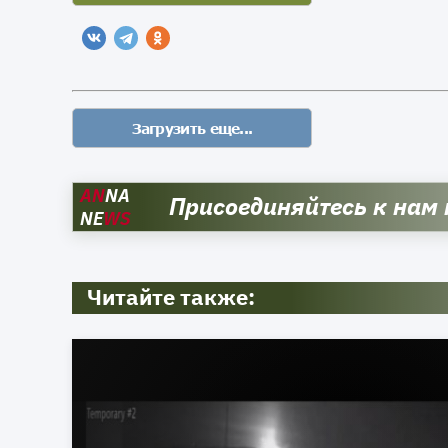
AN
NA
Присоединяйтесь к нам
NE
WS
Читайте также: