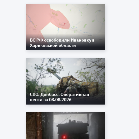
é
a
e
u
ВС РФ освободили Ивановку в
e
Харьковской области
n
e
3
s
s
e
СВО. Донбасс. Оперативная
a
лента за 08.08.2026
e
5
x
n