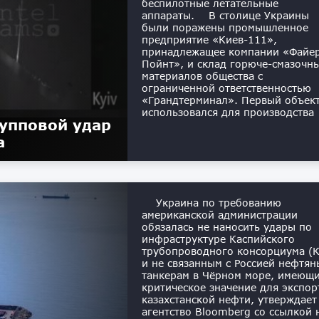
беспилотные летательные
аппараты. В столице Украины
были поражены промышленное
предприятие «Киев-111»,
принадлежащее компании «Файе
Пойнт», и склад горюче-смазочн
материалов общества с
ограниченной ответственностью
«Грандтерминал». Первый объек
использовался для производства
рупповой удар
а
Украина по требованию
американской администрации
обязалась не наносить удары по
инфраструктуре Каспийского
трубопроводного консорциума (
и не связанным с Россией нефтя
танкерам в Чёрном море, имеющ
критическое значение для экспор
казахстанской нефти, утверждает
агентство Bloomberg со ссылкой 