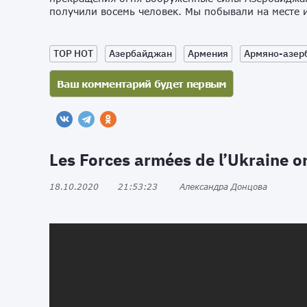
получили восемь человек. Мы побывали на месте и
TOP HOT
Азербайджан
Армения
Армяно-азер
Les Forces armées de l’Ukraine on
18.10.2020
21:53:23
Александра Донцова