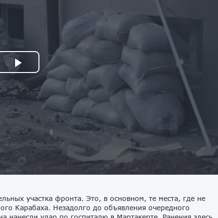
ьных участка фронта. Это, в основном, те места, где не
ого Карабаха. Незадолго до объявления очередного
 нанесли удар по госпиталю в Мартакерте. Ранения здесь