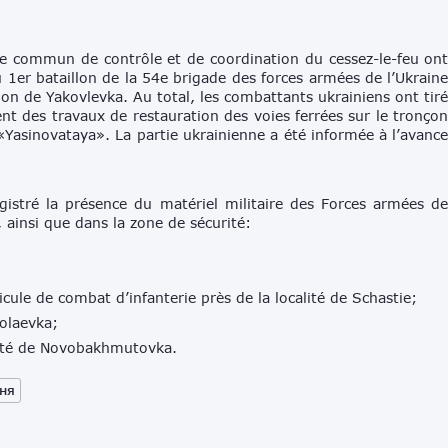
e commun de contrôle et de coordination du cessez-le-feu on
u 1er bataillon de la 54e brigade des forces armées de l’Ukrain
ion de Yakovlevka. Au total, les combattants ukrainiens ont tir
 des travaux de restauration des voies ferrées sur le tronço
sinovataya». La partie ukrainienne a été informée à l’avanc
gistré la présence du matériel militaire des Forces armées d
 ainsi que dans la zone de sécurité:
cule de combat d’infanterie près de la localité de Schastie;
kolaevka;
alité de Novobakhmutovka.
ня