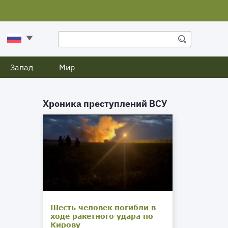
Запад
Мир
Хроника преступлений ВСУ
Шесть человек погибли в
ходе ракетного удара по
Кирову