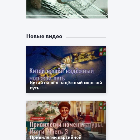
Новые видео
Китай нашёл надёжный морской
путь
Привилегии партийной