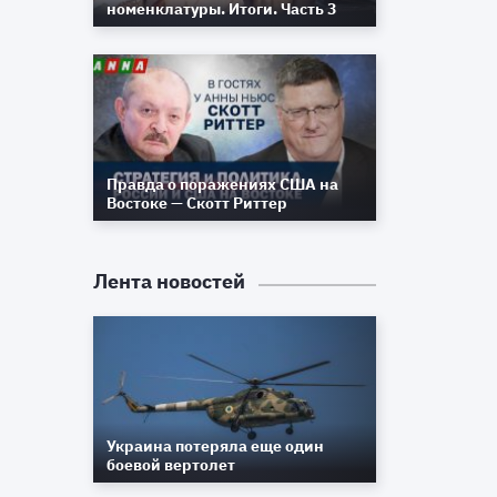
номенклатуры. Итоги. Часть 3
Правда о поражениях США на
Востоке — Скотт Риттер
Лента новостей
Украина потеряла еще один
n
боевой вертолет
s