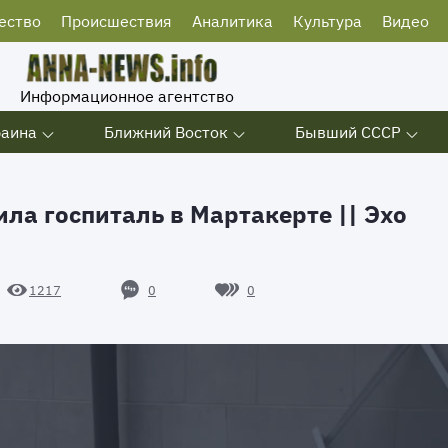
ество
Происшествия
Аналитика
Культура
Видео
Информационное агентство
раина
Ближний Восток
Бывший СССР
а госпиталь в Мартакерте || Эхо
0
0
1217