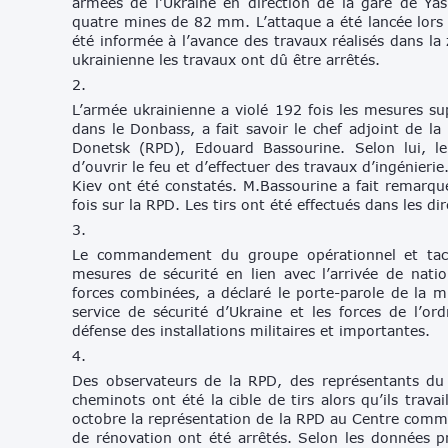
armées de l’Ukraine en direction de la gare de Yasi
quatre mines de 82 mm. L’attaque a été lancée lors 
été informée à l’avance des travaux réalisés dans la 
ukrainienne les travaux ont dû être arrêtés.
2.
L’armée ukrainienne a violé 192 fois les mesures sup
dans le Donbass, a fait savoir le chef adjoint de l
Donetsk (RPD), Edouard Bassourine. Selon lui, le p
d’ouvrir le feu et d’effectuer des travaux d’ingénieri
Kiev ont été constatés. M.Bassourine a fait remarqu
fois sur la RPD. Les tirs ont été effectués dans les d
3.
Le commandement du groupe opérationnel et tact
mesures de sécurité en lien avec l’arrivée de natio
forces combinées, a déclaré le porte-parole de la m
service de sécurité d’Ukraine et les forces de l’ord
défense des installations militaires et importantes.
4.
Des observateurs de la RPD, des représentants du s
cheminots ont été la cible de tirs alors qu’ils trava
octobre la représentation de la RPD au Centre commu
de rénovation ont été arrêtés. Selon les données pré