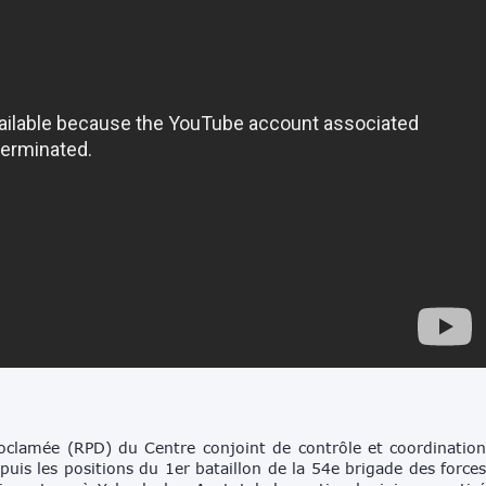
oclamée (RPD) du Centre conjoint de contrôle et coordinatio
epuis les positions du 1er bataillon de la 54e brigade des force