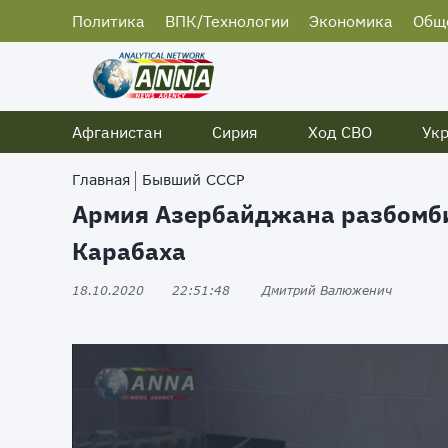
Политика
ВПК/Технологии
Экономика
Общ
Афганистан
Сирия
Ход СВО
Ук
Главная
Бывший СССР
Армия Азербайджана разбомбил
Карабаха
18.10.2020
22:51:48
Дмитрий Валюженич