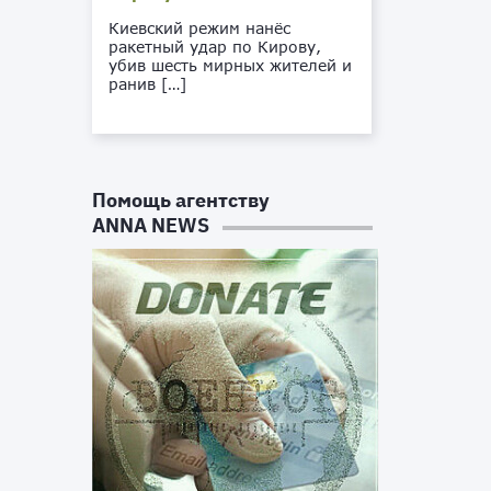
Киевский режим нанёс
ракетный удар по Кирову,
убив шесть мирных жителей и
ранив […]
Помощь агентству
ANNA NEWS