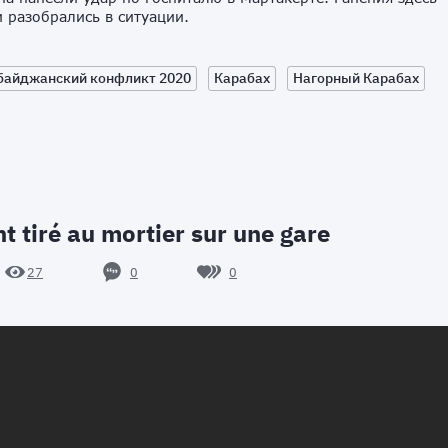
 разобрались в ситуации.
байджанский конфликт 2020
Карабах
Нагорный Карабах
t tiré au mortier sur une gare
0
0
27