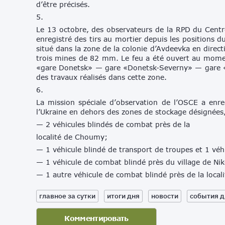
d’être précisés.
5.
Le 13 octobre, des observateurs de la RPD du Centr
enregistré des tirs au mortier depuis les positions d
situé dans la zone de la colonie d’Avdeevka en direct
trois mines de 82 mm. Le feu a été ouvert au moment
«gare Donetsk» — gare «Donetsk-Severny» — gare «Ya
des travaux réalisés dans cette zone.
6.
La mission spéciale d’observation de l’OSCE a enre
l’Ukraine en dehors des zones de stockage désignées,
— 2 véhicules blindés de combat près de la
localité de Choumy;
— 1 véhicule blindé de transport de troupes et 1 véhi
— 1 véhicule de combat blindé près du village de Ni
— 1 autre véhicule de combat blindé près de la loc
главное за сутки
итоги дня
новости
события д