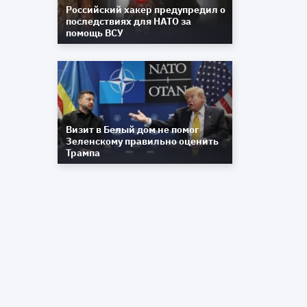
Российский хакер предупредил о
последствиях для НАТО за
помощь ВСУ
t
e
é
n
e
Визит в Белый дом не помог
e
Зеленскому правильно оценить
Трампа