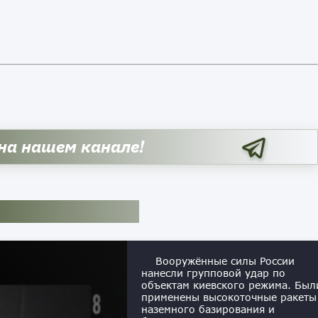
 на нашем канале!
Вооружённые силы России
нанесли групповой удар по
объектам киевского режима. Был
применены высокоточные ракеты
наземного базирования и