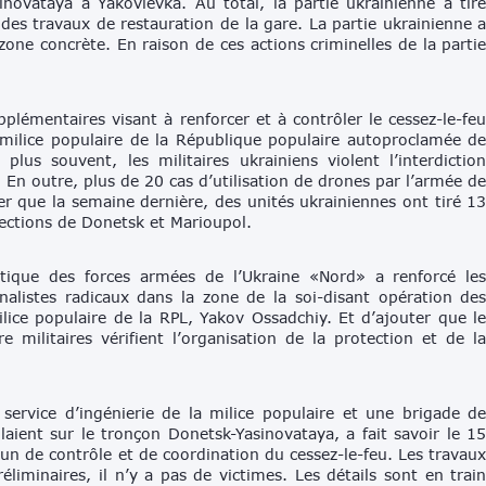
novataya à Yakovlevka. Au total, la partie ukrainienne a tir
des travaux de restauration de la gare. La partie ukrainienne 
zone concrète. En raison de ces actions criminelles de la parti
plémentaires visant à renforcer et à contrôler le cessez-le-fe
a milice populaire de la République populaire autoproclamée d
lus souvent, les militaires ukrainiens violent l’interdictio
e. En outre, plus de 20 cas d’utilisation de drones par l’armée d
er que la semaine dernière, des unités ukrainiennes ont tiré 1
irections de Donetsk et Marioupol.
ique des forces armées de l’Ukraine «Nord» a renforcé le
nalistes radicaux dans la zone de la soi-disant opération de
ilice populaire de la RPL, Yakov Ossadchiy. Et d’ajouter que l
re militaires vérifient l’organisation de la protection et de l
ervice d’ingénierie de la milice populaire et une brigade d
illaient sur le tronçon Donetsk-Yasinovataya, a fait savoir le 1
n de contrôle et de coordination du cessez-le-feu. Les travau
liminaires, il n’y a pas de victimes. Les détails sont en trai