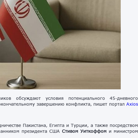
ков обсуждают условия потенциального 45-дневног
 окончательному завершению конфликта, пишет портал
Axio
ничестве Пакистана, Египта и Турции, а также посредство
сланником президента США
Стивом Уиткоффом
и министро