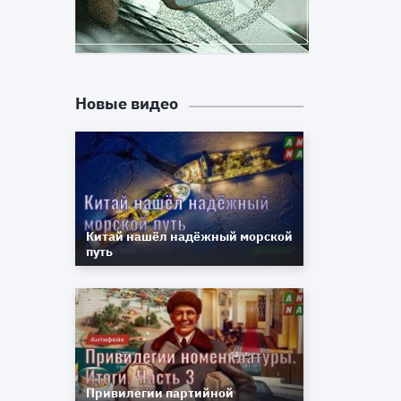
В
.
и
Новые видео
о
а
е
Китай нашёл надёжный морской
путь
,
е
ь
е
е
Привилегии партийной