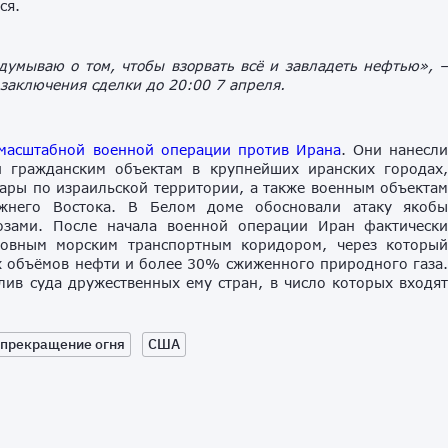
ся.
одумываю о том, чтобы взорвать всё и завладеть нефтью»,
 заключения сделки до 20:00 7 апреля.
масштабной военной операции против Ирана
. Они нанесл
 гражданским объектам в крупнейших иранских городах
дары по израильской территории, а также военным объекта
жнего Востока. В Белом доме обосновали атаку якоб
озами. После начала военной операции Иран фактическ
новным морским транспортным коридором, через которы
 объёмов нефти и более 30% сжиженного природного газа
лив суда дружественных ему стран, в число которых входя
прекращение огня
США