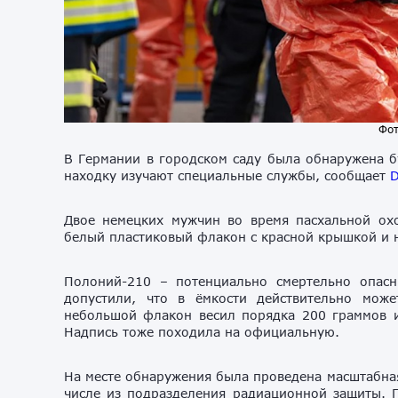
Фот
В Германии в городском саду была обнаружена 
находку изучают специальные службы, сообщает
D
Двое немецких мужчин во время пасхальной ох
белый пластиковый флакон с красной крышкой и 
Полоний-210 – потенциально смертельно опас
допустили, что в ёмкости действительно мож
небольшой флакон весил порядка 200 граммов и 
Надпись тоже походила на официальную.
На месте обнаружения была проведена масштабная
числе из подразделения радиационной защиты. 