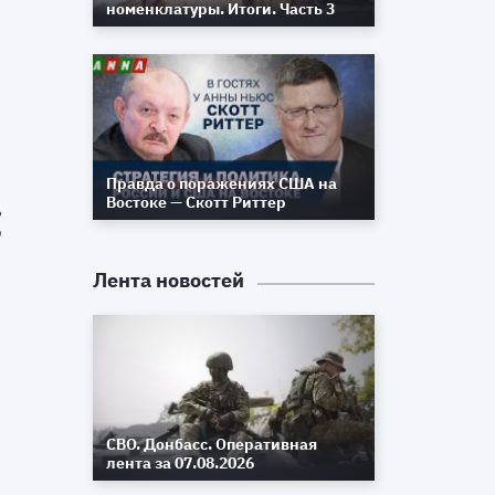
ь
номенклатуры. Итоги. Часть 3
и
о
в
Правда о поражениях США на
Востоке — Скотт Риттер
е
О
Лента новостей
ь
в
СВО. Донбасс. Оперативная
лента за 07.08.2026
в