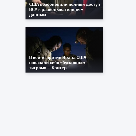
США возобновили полный доступ
ВСУ к разведывательным
данным
В войне против Ирана США
показали себя «бумажным
тигром» — Кригер