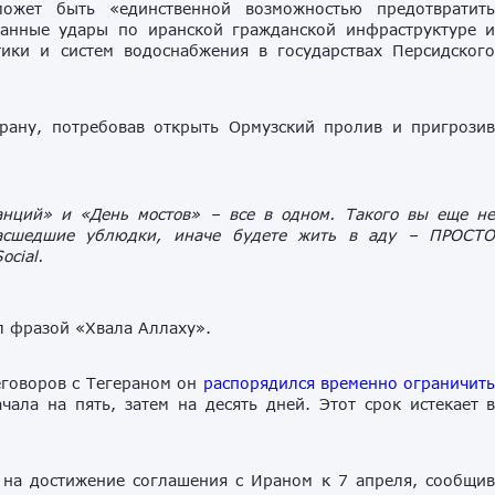
ожет быть «единственной возможностью предотвратит
анные удары по иранской гражданской инфраструктуре 
ики и систем водоснабжения в государствах Персидског
рану, потребовав открыть Ормузский пролив и пригрози
анций» и «День мостов» – все в одном. Такого вы еще н
умасшедшие ублюдки, иначе будете жить в аду – ПРОСТ
ocial.
л фразой «Хвала Аллаху».
еговоров с Тегераном он
распорядился временно ограничит
чала на пять, затем на десять дней. Этот срок истекает 
 на достижение соглашения с Ираном к 7 апреля, сообщи