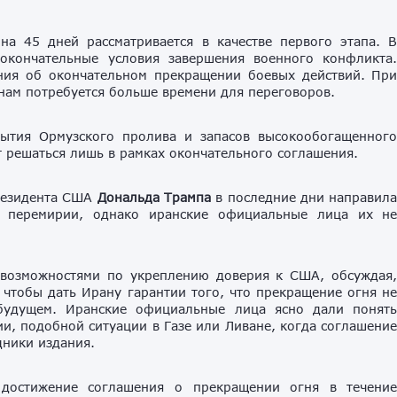
а 45 дней рассматривается в качестве первого этапа. 
 окончательные условия завершения военного конфликта
ния об окончательном прекращении боевых действий. Пр
нам потребуется больше времени для переговоров.
рытия Ормузского пролива и запасов высокообогащенног
т решаться лишь в рамках окончательного соглашения.
президента США
Дональда Трампа
в последние дни направил
м перемирии, однако иранские официальные лица их н
 возможностями по укреплению доверия к США, обсуждая
чтобы дать Ирану гарантии того, что прекращение огня н
будущем. Иранские официальные лица ясно дали понят
ции, подобной ситуации в Газе или Ливане, когда соглашени
дники издания.
 достижение соглашения о прекращении огня в течени