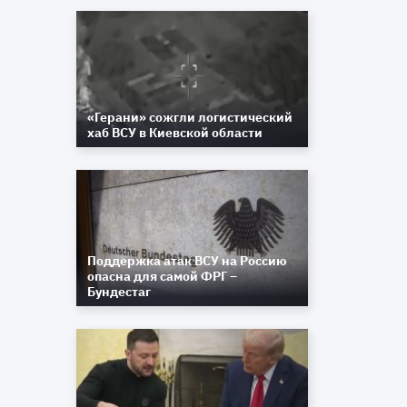
–
«Герани» сожгли логистический
хаб ВСУ в Киевской области
и
,
м
ы
и
й
.
т
Поддержка атак ВСУ на Россию
опасна для самой ФРГ –
Бундестаг