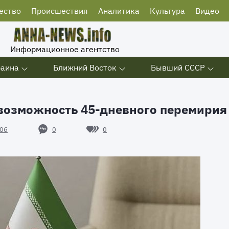
ество
Происшествия
Аналитика
Культура
Видео
Информационное агентство
раина
Ближний Восток
Бывший СССР
 возможность 45-дневного перемирия
0
0
06