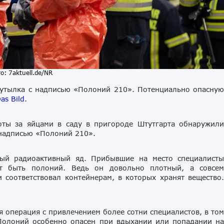
о: 7aktuell.de/NR
бутылка с надписью «Полоний 210». Потенциально опасну
as Bild
.
оты за яйцами в саду в пригороде Штутгарта обнаружил
надписью «Полоний 210».
ный радиоактивный яд. Прибывшие на место специалист
ет быть полоний. Ведь он довольно плотный, а совсе
соответствовал контейнерам, в которых хранят вещество
 операция с привлечением более сотни специалистов, в то
Полоний особенно опасен при вдыхании или попадании н