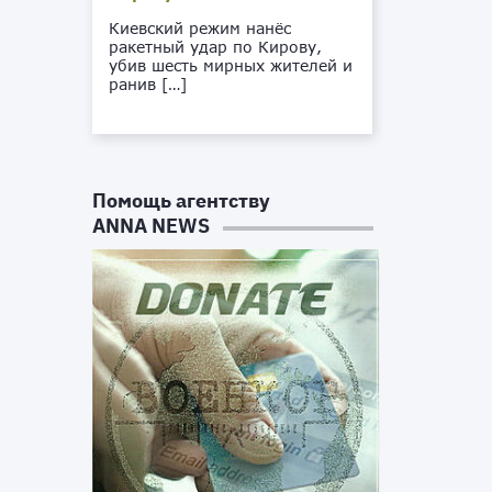
Киевский режим нанёс
ракетный удар по Кирову,
убив шесть мирных жителей и
ранив […]
Помощь агентству
ANNA NEWS
о
s
м
м