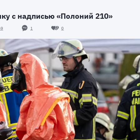
лку с надписью «Полоний 210»
1
0
69