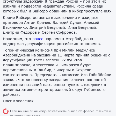
структуры задержали 8 граждан России – при этом их
избили и подвергли издевательствам. Россиян среди
которых был и Вайсеро обвинили в киберпреступлениях.
Кроме Вайсеро остаются в заключении и ожидают
приговора Антон Драчев, Валерий Дулов, Алексей
Васильченко, Дмитрий Безуглый, Илья Безуглый,
Дмитрий Федоров и Сергей Софронов.
Напомним, что
ранее
парламент Азербайджана
поддержал дерусификацию российских топонимов.
Топонимическая комиссия при Милли Меджлисе
Азербайджана на заседании 11 марта принял решение о
дерусификации трех населенных пунктов —
Владимировка, Алексеевка и Тимирязев будут
переименованы в Эльбир, Чинарлы и Бехрели
соответственно. Председатель комиссии Иса Габиббейли
заявил, что «в повестку заседания включен вопрос об
изменении названий населенных пунктов, входящих в
административно-территориальный округ Губинского
района».
Олег Коваленок
Если вы нашли ошибку, пожалуйста, выделите фрагмент текста и
нажмите
Ctrl+Enter
.