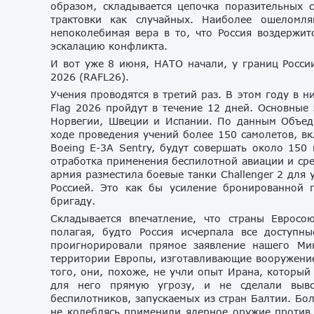
образом, складывается цепочка поразительных 
трактовки как случайных. Наиболее ошеломл
непоколебимая вера в то, что Россия воздержит
эскалацию конфликта.
И вот уже 8 июня, НАТО начали, у границ Росси
2026 (RAFL26).
Учения проводятся в третий раз. В этом году в н
Flag 2026 пройдут в течение 12 дней. Основные 
Норвегии, Швеции и Испании. По данным Объед
ходе проведения учений более 150 самолетов, в
Boeing E-3A Sentry, будут совершать около 150 
отработка применения беспилотной авиации и ср
армия разместила боевые танки Challenger 2 для
Россией. Это как бы усиление бронированной 
бригаду.
Складывается впечатление, что страны Еврос
полагая, будто Россия исчерпала все доступн
проигнорировали прямое заявление нашего Ми
территории Европы, изготавливающие вооружение
того, они, похоже, не учли опыт Ирана, который
для него прямую угрозу, и не сделали выв
беспилотников, запускаемых из стран Балтии. Бо
не колеблясь применили ядерное оружие против