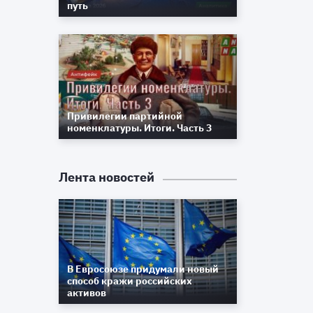
путь
И
х
з
м
о
й
Привилегии партийной
в
номенклатуры. Итоги. Часть 3
ю
о
Лента новостей
с
т
о
о
а
В Евросоюзе придумали новый
о
способ кражи российских
е
активов
м