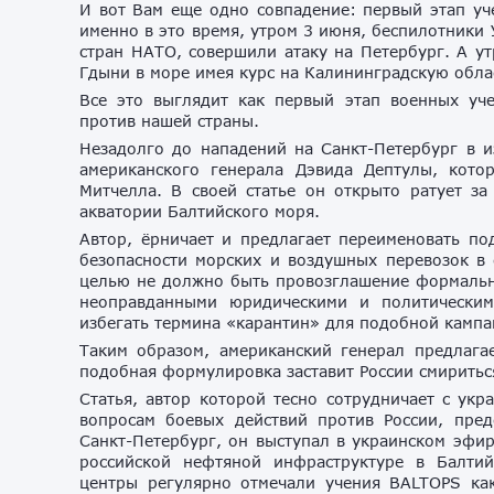
И вот Вам еще одно совпадение: первый этап уч
именно в это время, утром 3 июня, беспилотники
стран НАТО, совершили атаку на Петербург. А у
Гдыни в море имея курс на Калининградскую обла
Все это выглядит как первый этап военных у
против нашей страны.
Незадолго до нападений на Санкт-Петербург в и
американского генерала Дэвида Дептулы, кото
Митчелла. В своей статье он открыто ратует з
акватории Балтийского моря.
Автор, ёрничает и предлагает переименовать по
безопасности морских и воздушных перевозок в 
целью не должно быть провозглашение формально
неоправданными юридическими и политическим
избегать термина «карантин» для подобной кампа
Таким образом, американский генерал предлагае
подобная формулировка заставит России смириться
Статья, автор которой тесно сотрудничает с у
вопросам боевых действий против России, пред
Санкт-Петербург, он выступал в украинском эфир
российской нефтяной инфраструктуре в Балтий
центры регулярно отмечали учения BALTOPS как