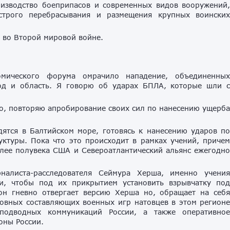
изводство боеприпасов и современных видов вооружений
ыстрого перебрасывания и размещения крупных воински
 во Второй мировой войне.
омического форума омрачило нападение, объединенны
од и область. Я говорю об ударах БПЛА, которые шли 
Это, повторяю апробирование своих сил по нанесению ущерб
ятся в Балтийском море, готовясь к нанесению ударов п
ктуры. Пока что это происходит в рамках учений, приче
лее полувека США и Североатлантический альянс ежегодн
налиста-расследователя Сеймура Херша, именно учени
и, чтобы под их прикрытием установить взрывчатку по
он гневно отвергает версию Херша но, обращает на себ
новных составляющих военных игр натовцев в этом регион
 подводных коммуникаций России, а также оперативно
оны России.