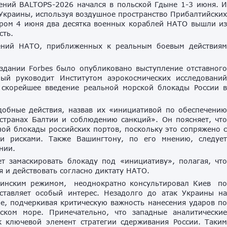
ений BALTOPS-2026 начался в польской Гдыне 1-3 июня. 
 Украины, используя воздушное пространство Прибалтийски
тром 4 июня два десятка военных кораблей НАТО вышли и
сть.
чений НАТО, приближенных к реальным боевым действия
здании Forbes было опубликовано выступление отставног
рый руководит Институтом аэрокосмических исследовани
а скорейшее введение реальной морской блокады России 
добные действия, назвав их «инициативой по обеспечени
странах Балтии и соблюдению санкций». Он поясняет, чт
й блокады российских портов, поскольку это сопряжено 
и рисками. Также Вашингтону, по его мнению, следуе
нии.
т замаскировать блокаду под «инициативу», полагая, чт
 и действовать согласно диктату НАТО.
краинским режимом, неоднократно консультировал Киев п
ставляет особый интерес. Незадолго до атак Украины н
е, подчеркивая критическую важность нанесения ударов п
ском море. Примечательно, что западные аналитически
 ключевой элемент стратегии сдерживания России. Таки