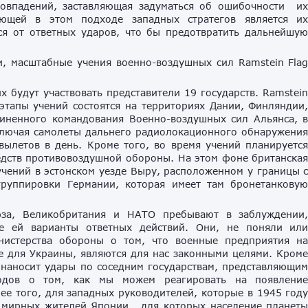
совпадений, заставляющая задуматься об ошибочности и
яющей в этом подходе западных стратегов является и
ся от ответных ударов, что бы предотвратить дальнейшу
и, масштабные учения военно-воздушных сил Ramstein Fla
их будут участвовать представители 19 государств. Ramstei
этапы учений состоятся на территориях Дании, Финляндии
иненного командования Военно-воздушных сил Альянса, 
ключая самолеты дальнего радиолокационного обнаружени
вылетов в день. Кроме того, во время учений планируетс
едств противовоздушной обороны. На этом фоне британска
 учений в эстонском уезде Выру, расположенном у границы 
группировки Германии, которая имеет там бронетанкову
оюза, Великобритания и НАТО пребывают в заблуждении
ые ей варианты ответных действий. Они, не поняли ил
нистерства обороны о том, что военные предприятия н
 для Украины, являются для нас законными целями. Кром
 наносит удары по соседним государствам, представляющи
одов о том, как мы можем реагировать на появлени
лее того, для западных руководителей, которые в 1945 год
 мирных жителей Японии , для которых население планет