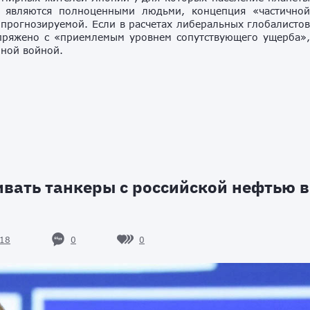
е являются полноценными людьми, концепция «частично
прогнозируемой. Если в расчетах либеральных глобалисто
опряжено с «приемлемым уровнем сопутствующего ущерба»
рной войной.
вать танкеры с российской нефтью в
0
0
18