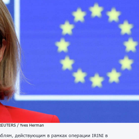
REUTERS / Yves Herman
блям, действующим в рамках операции IRINI в