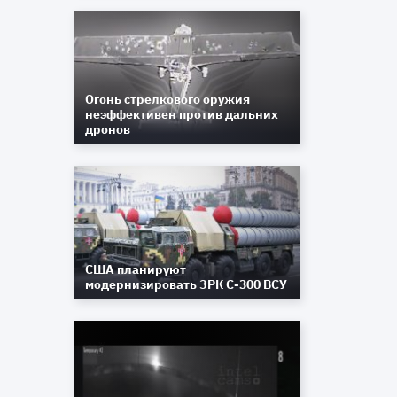
х
х
ю
g
Огонь стрелкового оружия
неэффективен против дальних
n
дронов
,
в
я
я
я
с
ю
США планируют
,
модернизировать ЗРК С-300 ВСУ
и
а
е
м
е
у
ы