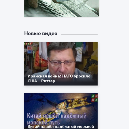
,
х
Новые видео
х
с
а
о
Иранская война: НАТО бросило
м
США – Риттер
о
я
д
я
е
е
Китай нашёл надёжный морской