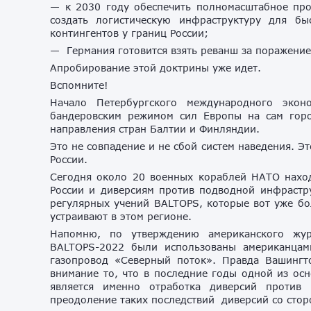
— к 2030 году обеспечить полномасштабное про
создать логистическую инфраструктуру для б
контингентов у границ России;
— Германия готовится взять реванш за поражение
Апробирование этой доктрины уже идет.
Вспомните!
Начало Петербургского международного экон
бандеровским режимом сил Европы на сам гор
направления стран Балтии и Финляндии.
Это не совпадение и не сбой систем наведения. 
России.
Сегодня около 20 военных кораблей НАТО наход
России и диверсиям против подводной инфрастру
регулярных учений BALTOPS, которые вот уже бо
устраивают в этом регионе.
Напомню, по утверждению американского жур
BALTOPS-2022 были использованы американцам
газопровод «Северный поток». Правда Вашингт
внимание то, что в последние годы одной из ос
является именно отработка диверсий против
преодоление таких последствий диверсий со стор