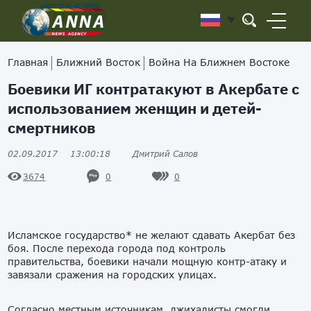
Главная
Ближний Восток
Война На Ближнем Востоке
Боевики ИГ контратакуют в Акербате с
использованием женщин и детей-
смертников
02.09.2017
13:00:18
Дмитрий Салов
0
0
3674
Исламское государство* не желают сдавать Акербат без
боя. После перехода города под контроль
правительства, боевики начали мощную контр-атаку и
завязали сражения на городских улицах.
Согласно местным источникам, джихадисты смогли