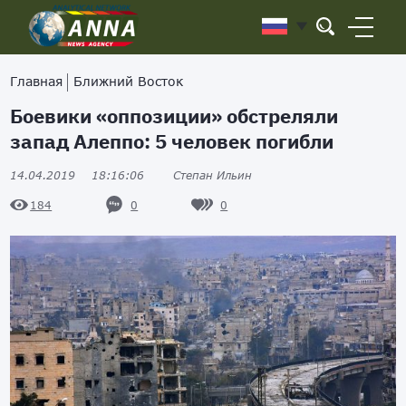
Главная
Ближний Восток
Боевики «оппозиции» обстреляли
запад Алеппо: 5 человек погибли
14.04.2019
18:16:06
Степан Ильин
0
0
184