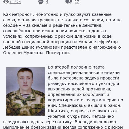
4
27
11224
Как метроном, монотонно и гулко звучат казенные
слова, оставляя трещины не только в сознании, но и на
сердце – «За смелые и решительные действия,
совершённые при исполнении воинского долга в
условиях, сопряжённых с риском для жизни в ходе
военной специальной операции на Украине ефрейтор
Лебедев Денис Русланович представлен к награждению
Орденом Мужества. Посмертно.
Во второй половине марта
спецназовцам-дальневосточникам
была поставлена задача провести
разведку населенного пункта для
выявления целей противника,
определения их координат и
корректировки огня артиллерии по
ним. Спецназовцы вышли в район.
Шли тихо, стараясь не шуметь от
укрытия к укрытию, методично
вглядываясь вдаль через оптику. Впереди шел дозор.
Выполнение боевой задачи всегда сопряженно с риском