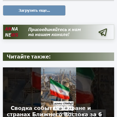
AN
NA
Присоединяйтесь к нам
на нашем канале!
NE
WS
Читайте также:
Сводка событий в Иране и
странах Ближнего Востока за 6