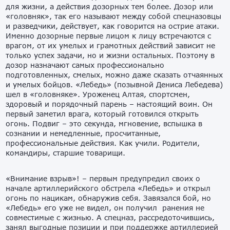
для жизни, а действия дозорных тем более. Дозор или
«головняк», так его называют между собой спецназовцы
и разведчики, действует, как говорится на острие атаки.
Именно дозорные первые лицом к лицу встречаются с
врагом, от их умелых и грамотных действий зависит не
только успех задачи, но и жизни остальных. Поэтому в
дозор назначают самых профессионально
подготовленных, смелых, можно даже сказать отчаянных
и умелых бойцов. «Лебедь» (позывной Дениса Лебедева)
шел в «головняке». Уроженец Алтая, спортсмен,
здоровый и порядочный парень – настоящий воин. Он
первый заметил врага, который готовился открыть
огонь. Подвиг – это секунда, мгновение, вспышка в
сознании и немедленные, просчитанные,
профессиональные действия. Как учили. Родители,
командиры, старшие товарищи.
«Внимание взрыв»! – первым предупредил своих о
начале артиллерийского обстрела «Лебедь» и открыл
огонь по нацикам, обнаружив себя. Завязался бой, но
«Лебедь» его уже не видел, он получил ранения не
совместимые с жизнью. А спецназ, рассредоточившись,
занял выгодные позиции и при поддержке артиллерией