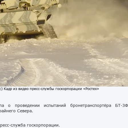
с) Кадр из видео пресс-службы госкорпорации «Ростех»
ила о проведении испытаний бронетранспортёра БТ-3
райнего Севера.
ресс-служба госкорпорации.