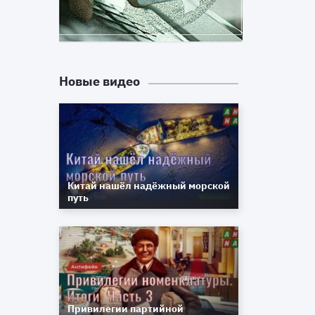
»
,
Новые видео
и
Китай нашёл надёжный морской
путь
—
е
»
а
Привилегии партийной