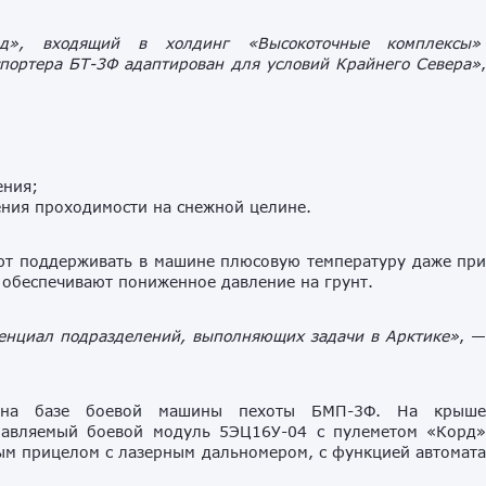
од», входящий в холдинг «Высокоточные комплексы
спортера БТ-3Ф адаптирован для условий Крайнего Севера»
ения;
ения проходимости на снежной целине.
ют поддерживать в машине плюсовую температуру даже пр
 обеспечивают пониженное давление на грунт.
енциал подразделений, выполняющих задачи в Арктике»
, 
на базе боевой машины пехоты БМП-3Ф. На крыш
правляемый боевой модуль 5ЭЦ16У-04 с пулеметом «Корд
ым прицелом с лазерным дальномером, с функцией автомат