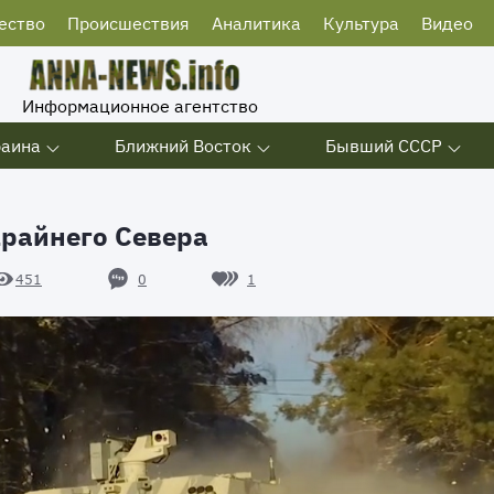
ество
Происшествия
Аналитика
Культура
Видео
Информационное агентство
раина
Ближний Восток
Бывший СССР
Крайнего Севера
0
1
451