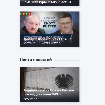
номенклатуры. Итоги. Часть 3
и
х
Правда о поражениях США на
Востоке — Скотт Риттер
Лента новостей
Поддержка атак ВСУ на Россию
опасна для самой ФРГ –
Бундестаг