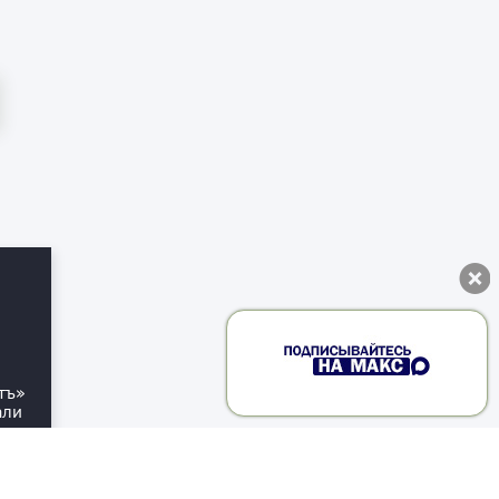
тъ»
али