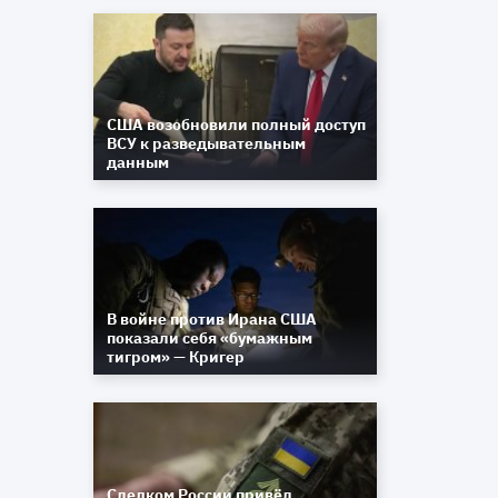
США возобновили полный доступ
ВСУ к разведывательным
данным
В войне против Ирана США
показали себя «бумажным
тигром» — Кригер
Следком России привёл