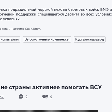
овки подразделений морской пехоты береговых войск ВМФ 
огневой поддержки спешившегося десанта во всех условия
х условиях.
текста и нажмите
Ctrl+Enter
.
 испытания
Высокоточные комплексы
Курганмашзавод
ие страны активнее помогать ВСУ
0
0
57