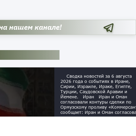
 на нашем канале!
Сводка новостей за 6 августа
2026 года о событиях в Иране,
Сирии, Израиле, Ираке, Египте,
Турции, Саудовской Аравии и
Йемене. Иран Иран и Оман
согласовали контуры сделки по
Ормузскому проливу «Коммерсан
сообщает: Иран и Оман согласов
основные положения сделки о
возобновлении судоходства в
Ормузском проливе. Об этом
сообщил саудовский канал «Аль-