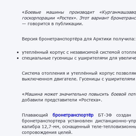
«
Боевые машины производит «Курганмашзав
госкорпорации «Ростех». Этот вариант бронетран
— говорится в публикации.
Версия бронетранспортёра для Арктики получила:
утеплённый корпус с независимой системой отопл
специальные гусеницы с уширителями для увелич
Система отопления и утеплённый корпус позволя
выключенном двигателе. Гусеницы с уширителями
«
Машина может значительно повысить боевой пот
добавили представители «Ростеха».
Плавающий
бронетранспортёр
БТ-3Ф создан 
бронетранспортера установлен дистанционно-у
калибра 12,7-мм, оснащенный теле-тепловизионн
сопровождения целей.