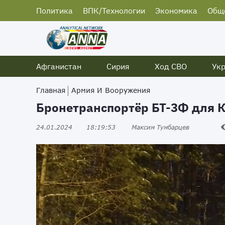
Политика
ВПК/Технологии
Экономика
Общ
Афганистан
Сирия
Ход СВО
Ук
Главная
Армия И Вооружения
Бронетранспортёр БТ-3Ф для 
24.01.2024
18:19:53
Максим Тумбарцев