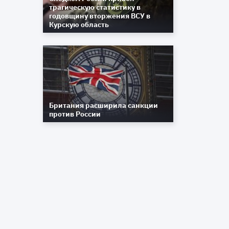
у
трагическую статистику в
е
годовщину вторжения ВСУ в
Курскую область
е
Британия расширила санкции
й
против России