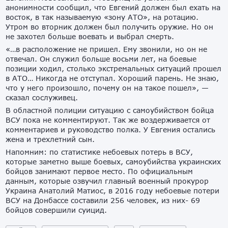
анонимности сообщил, что Евгений должен был ехать на
восток, в так называемую «зону АТО», на ротацию.
Утром во вторник должен был получить оружие. Но он
не захотел больше воевать и выбрал смерть.
«…в расположение не пришел. Ему звонили, но он не
отвечал. Он служил больше восьми лет, на боевые
позиции ходил, столько экстремальных ситуаций прошел
в АТО… Никогда не отступал. Хороший парень. Не знаю,
что у него произошло, почему он на такое пошел», —
сказал сослуживец.
В областной полиции ситуацию с самоубийством бойца
ВСУ пока не комментируют. Так же воздерживается от
комментариев и руководство полка. У Евгения остались
жена и трехлетний сын.
Напомним: по статистике небоевых потерь в ВСУ,
которые заметно выше боевых, самоубийства украинских
бойцов занимают первое место. По официальным
данным, которые озвучил главный военный прокурор
Украина Анатолий Матиос, в 2016 году небоевые потери
ВСУ на Донбассе составили 256 человек, из них- 69
бойцов совершили суицид.