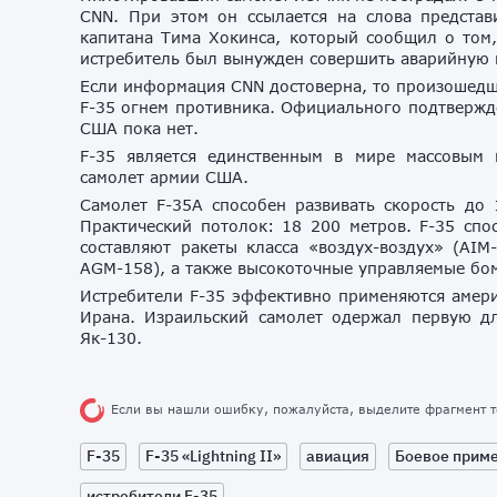
CNN. При этом он ссылается на слова предста
капитана Тима Хокинса, который сообщил о том
истребитель был вынужден совершить аварийную 
Если информация CNN достоверна, то произошедш
F-35 огнем противника. Официального подтвержд
США пока нет.
F-35 является единственным в мире массовым 
самолет армии США.
Самолет F-35А способен развивать скорость до 
Практический потолок: 18 200 метров.
F-35 спо
составляют ракеты класса «воздух-воздух» (AI
AGM-158), а также высокоточные управляемые бо
Истребители F-35 эффективно применяются амери
Ирана. Израильский самолет одержал первую 
Як-130.
Если вы нашли ошибку, пожалуйста, выделите фрагмент 
F-35
F-35 «Lightning II»
авиация
Боевое прим
истребители F-35