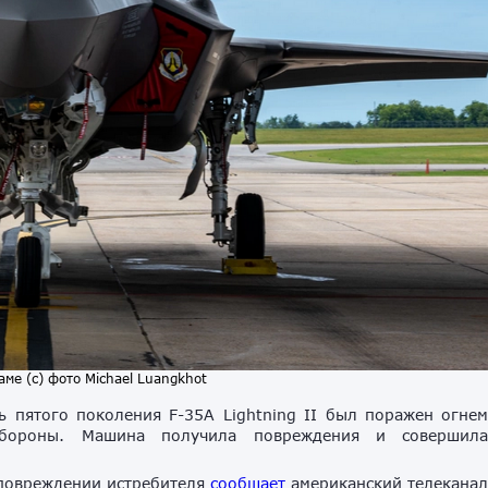
аме (с) фото Michael Luangkhot
 пятого поколения F-35A Lightning II был поражен огне
обороны. Машина получила повреждения и совершил
 повреждении истребителя
сообщает
американский телекана