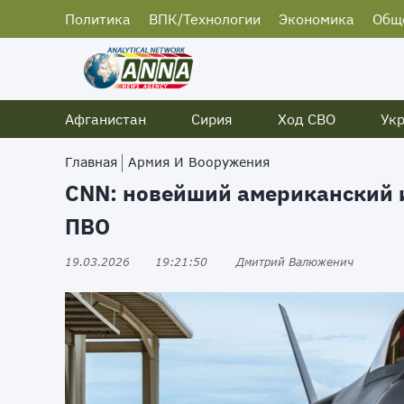
Политика
ВПК/Технологии
Экономика
Общ
Афганистан
Сирия
Ход СВО
Ук
Главная
Армия И Вооружения
CNN: новейший американский 
ПВО
19.03.2026
19:21:50
Дмитрий Валюженич