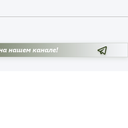
 на нашем канале!
Недавно появилась новость
глобального экономического
значения. Она приобретает
дополнительную важность в
контексте нарастающего военног
хаоса на Ближнем Востоке. Она
также подтверждает огромный