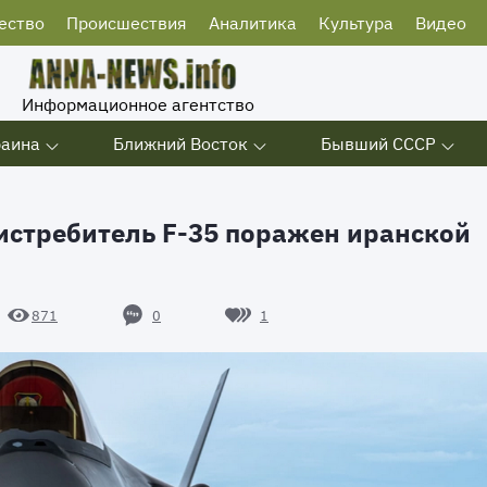
ество
Происшествия
Аналитика
Культура
Видео
Информационное агентство
раина
Ближний Восток
Бывший СССР
истребитель F-35 поражен иранской
0
1
871