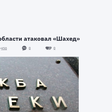
области атаковал «Шахед»
0
0
450