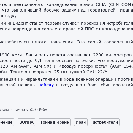
вителя центрального командования армии США (CENTCOM
, что выполнявший боевую задачу над территорией Иран
посадку.
ий инцидент станет первым случаем поражения истребител
ения повреждения самолета иранской ПВО от командовани
истребителем пятого поколения. Это самый современны
1900 км/ч. Дальность полета составляет 2200 километров
собен нести до 9,1 тонн боевой нагрузки.
Его вооружени
M-120 AMRAAM, AIM-9X) и «воздух-поверхность» (AGM-154
мбы. Также он вооружен 25-мм пушкой GAU-22/A.
канцами и израильтянами в ходе военной операции проти
для этой машины
победу
в воздушном бою, сбив ирански
текста и нажмите
Ctrl+Enter
.
енение
ВОЙНА
война в Иране
Иран
истребители