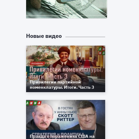
)
а
я
я
Новые видео
й
.
е
,
Привилегии партийной
в
номенклатуры. Итоги. Часть 3
й
Правда о поражениях США на