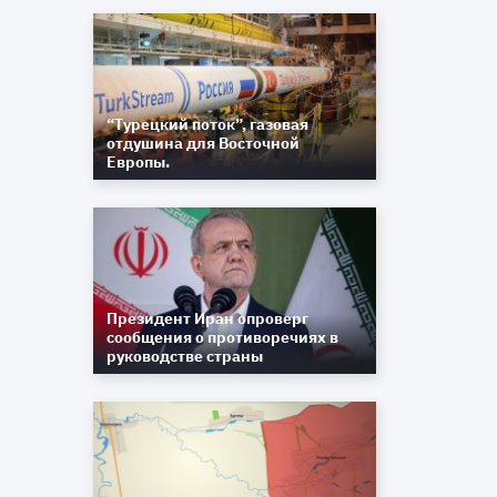
“Турецкий поток”, газовая
отдушина для Восточной
Европы.
Президент Иран опроверг
сообщения о противоречиях в
руководстве страны