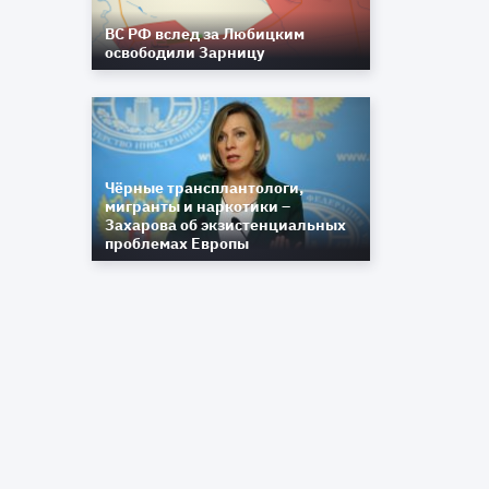
ВС РФ вслед за Любицким
освободили Зарницу
Чёрные трансплантологи,
мигранты и наркотики –
Захарова об экзистенциальных
проблемах Европы