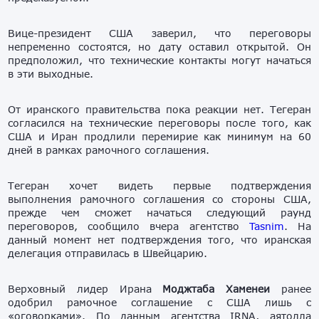
Вице-президент США заверил, что переговоры
непременно состоятся, но дату оставил открытой. Он
предположил, что технические контакты могут начаться
в эти выходные.
От иранского правительства пока реакции нет. Тегеран
согласился на технические переговоры после того, как
США и Иран продлили перемирие как минимум на 60
дней в рамках рамочного соглашения.
Тегеран
хочет видеть первые подтверждения
выполнения
рамочного соглашения со стороны США,
прежде чем сможет начаться следующий раунд
переговоров
, сообщило вчера агентство
Tasnim
.
На
данный момент нет подтверждения того, что иранская
делегация отправилась в Швейцарию.
Верховный лидер Ирана
Моджтаба Хаменеи
ранее
одобрил рамочное соглашение с США лишь с
«оговорками». По данным агентства IRNA, аятолла