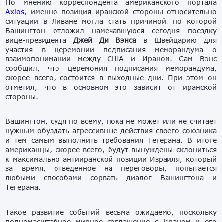
По мнению корреспондента американского портала
Axios
, именно позиция иранской стороны относительно
ситуации в Ливане могла стать причиной, по которой
Вашингтон отложил намечавшуюся сегодня поездку
вице-президента
Джей Ди Вэнса
в Швейцарию для
участия в церемонии подписания меморандума о
взаимопонимании между США и Ираном. Сам Вэнс
сообщил, что церемония подписания меморандума,
скорее всего, состоится в выходные дни. При этом он
отметил, что в основном это зависит от иранской
стороны.
Вашингтон, судя по всему, пока не может или не считает
нужным обуздать агрессивные действия своего союзника
и тем самым выполнить требования Тегерана. В итоге
американцы, скорее всего, будут вынуждены склониться
к максимально антииранской позиции Израиля, который
за время, отведённое на переговоры, попытается
любыми способами сорвать диалог Вашингтона и
Тегерана.
Такое развитие событий весьма ожидаемо, поскольку
полномасштабное мирное соглашение с Ираном и его