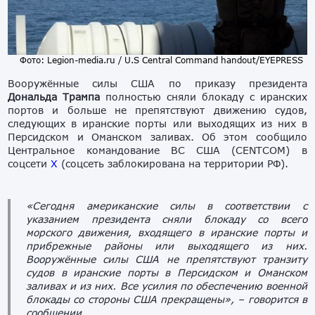
Фото: Legion-media.ru / U.S Central Command handout/EYEPRESS
Вооружённые силы США по приказу президента
Дональда Трампа
полностью сняли блокаду с иранских
портов и больше не препятствуют движению судов,
следующих в иранские порты или выходящих из них в
Персидском и Оманском заливах. Об этом сообщило
Центральное командование ВС США (CENTCOM) в
соцсети
X
(соцсеть заблокирована на территории РФ).
«Сегодня американские силы в соответствии с
указанием президента сняли блокаду со всего
морского движения, входящего в иранские порты и
прибрежные районы или выходящего из них.
Вооружённые силы США не препятствуют транзиту
судов в иранские порты в Персидском и Оманском
заливах и из них. Все усилия по обеспечению военной
блокады со стороны США прекращены»,
– говорится в
сообщении.