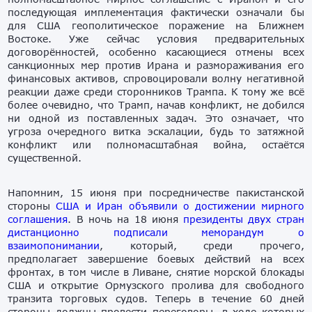
последующая имплементация фактически означали бы
для США геополитическое поражение на Ближнем
Востоке. Уже сейчас условия предварительных
договорённостей, особенно касающиеся отмены всех
санкционных мер против Ирана и размораживания его
финансовых активов, спровоцировали волну негативной
реакции даже среди сторонников Трампа. К тому же всё
более очевидно, что Трамп, начав конфликт, не добился
ни одной из поставленных задач. Это означает, что
угроза очередного витка эскалации, будь то затяжной
конфликт или полномасштабная война, остаётся
существенной.
Напомним, 15 июня при посредничестве пакистанской
стороны
США и Иран объявили о достижении мирного
соглашения
. В ночь на 18 июня
президенты двух стран
дистанционно подписали меморандум о
взаимопонимании
, который, среди прочего,
предполагает завершение боевых действий на всех
фронтах, в том числе в Ливане, снятие морской блокады
США и открытие Ормузского пролива для свободного
транзита торговых судов. Теперь в течение 60 дней
стороны должны провести переговоры, в ходе которых