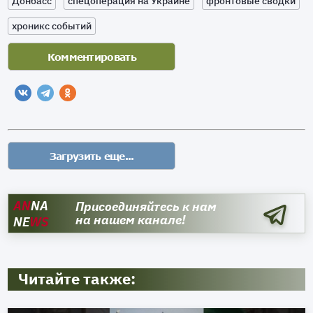
Донбасс
спецоперация на Украине
фронтовые сводки
хроникс событий
AN
NA
Присоединяйтесь к нам
на нашем канале!
NE
WS
Читайте также: