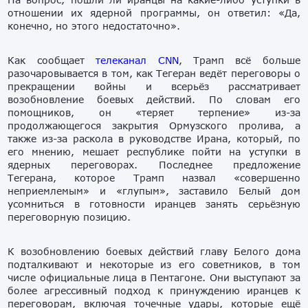
отношении
их
ядерной
программы
,
он
ответил
:
«Да,
конечно
,
но
этого
недостаточно
».
Как сообщает
телеканал CNN
, Трамп всё больше
разочаровывается в том, как Тегеран ведёт переговоры о
прекращении войны и всерьёз рассматривает
возобновление боевых действий. По словам его
помощников, он «теряет терпение» из-за
продолжающегося закрытия Ормузского пролива, а
также из-за раскола в руководстве Ирана, который, по
его мнению, мешает республике пойти на уступки в
ядерных переговорах. Последнее предложение
Тегерана, которое Трамп назвал «совершенно
неприемлемым» и «глупым», заставило Белый дом
усомниться в готовности иранцев занять серьёзную
переговорную позицию.
К возобновлению боевых действий главу Белого дома
подталкивают и некоторые из его советников, в том
числе официальные лица в Пентагоне. Они выступают за
более агрессивный подход к принуждению иранцев к
переговорам, включая точечные удары, которые ещё