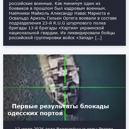
российские военные. Как минимум один из
боевиков в прошлом был кадровым военным.
Наёмники Майколь Александр Навас Мариота и
Освальдо Ариэль Гильен Ортега воевали в составе
подразделения 23-й R.U.G штурмового полка
бригады 13-й бригады «Хартия» украинской
национальной гвардии. Их ликвидировали бойцы
российской группировки войск «Запад» […]
Первые результаты блокады
одесских портов
12 июля 2026 года Вооружённые силы России