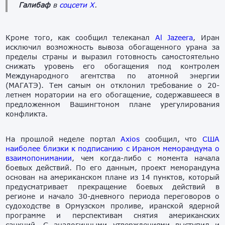
Галибаф
в
соцсети X
.
Кроме того, как сообщил телеканал
Al Jazeera
, Иран
исключил возможность вывоза обогащенного урана за
пределы страны и выразил готовность самостоятельно
снижать уровень его обогащения под контролем
Международного агентства по атомной энергии
(МАГАТЭ). Тем самым он отклонил требование о 20-
летнем моратории на его обогащение, содержавшееся в
предложенном Вашингтоном плане урегулирования
конфликта.
На прошлой неделе портал
Axios
сообщил, что
США
наиболее близки к подписанию с Ираном меморандума о
взаимопонимании
, чем когда-либо с момента начала
боевых действий. По его данным, проект меморандума
основан на американском плане из 14 пунктов, который
предусматривает прекращение боевых действий в
регионе и начало 30-дневного периода переговоров о
судоходстве в Ормузском проливе, иранской ядерной
программе и перспективам снятия американских
санкций. С аналогичными утверждениями выступил и