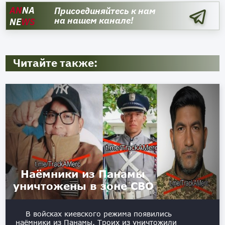
AN
NA
Присоединяйтесь к нам
на нашем канале!
NE
WS
Читайте также:
Наёмники из Панамы
уничтожены в зоне СВО
В войсках киевского режима появились
наёмники из Панамы. Троих из уничтожили