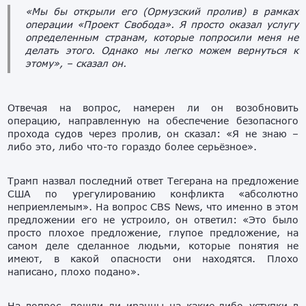
«Мы бы открыли его (Ормузский пролив) в рамках
операции «Проект Cвобода». Я просто оказал услугу
определенным странам, которые попросили меня не
делать этого. Однако мы легко можем вернуться к
этому»,
– сказал он.
Отвечая на вопрос, намерен ли
он
возобновить
операцию
,
направленную
на
обеспечение
безопасного
прохода
судов
через
пролив
,
он
сказал
:
«Я
не
знаю
–
либо
это
,
либо
что-
то
гораздо
более
серьёзное
».
Трамп
назвал
последний ответ Тегерана на предложение
США по урегулированию конфликта
«абсолютно
неприемлемым
». На
вопрос
CBS
News
,
что
именно
в
этом
предложении
его не устроило, он
ответил
:
«Это
было
просто
плохое
предложение
, глупое
предложение
,
на
самом
деле
сделанно
е
людьми
,
которые
понятия
не
имеют, в
какой
опасности
они
находятся
.
Плохо
написано
,
плохо
подано
».
На
вопрос
, пошли
ли
иранцы
на какие-
либо
уступки
в