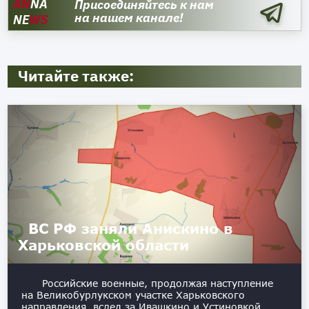
AN
NA
Присоединяйтесь к нам
на нашем канале!
NE
WS
Читайте также:
ВС РФ заняли Анискино в
Харьковской области
Российские военные, продолжая наступление
на Великобурлукском участке Харьковского
направления, вслед за Ивашкино и Устиновкой