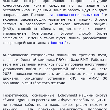
Высокие потери бронемашин сторон вынудили
конструкторов искать средства по их защите от
беспилотников. В данный момент работы идут по двум
направлениям. Первое —
установка специальных сетей
и
экранов, закрывающих уязвимые узлы машин. Второе
состоит в разработке комплексов активной защиты
(КАЗ), способных сбивать подлетающие к технике
управляемые боеприпасы. Второй способ более
эффективен. Именно таким путём пошли разработчики
северокорейского танка «
Чхонма-2
».
Американские специалисты пошли по третьему пути,
создав мобильный комплекс ПВО на базе БМП. Работы в
этом направлении начались после провала наступления
украинских войск в Запорожской области. Бои лета
2023 показали уязвимость американских машин перед
дронами. Концепция установки РЛС на AMPV 30
возникла в сентябре того же года.
Теоретически, оснащённые EchoShield машины смогут
сбивать дроны на расстоянии и будут способны защитить
не только себя, но и находящиеся рядом пехоту и
технику. На практике возможность подобного