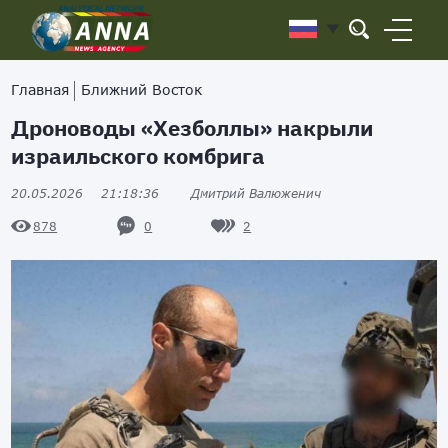
Главная
Ближний Восток
Дроноводы «Хезболлы» накрыли
израильского комбрига
20.05.2026
21:18:36
Дмитрий Валюженич
0
2
878