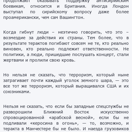
продолжают оказывать поддержку антисирийским
боевикам, относится и Британия. Иногда Лондон
выступал по сирийскому вопросу даже более
проамерикански, чем сам Вашингтон.
Когда гибнут люди – неэтично говорить, что это –
возмездие за действия их страны. Тем более, что в
результате терактов погибают совсем не те, кто реально
виновен, кто реально подлежит ответственности. Не
политики, а люди, пришедшие послушать концерт, стали
жертвами и пролили свою кровь.
Но нельзя не сказать, что терроризм, который ныне
затрагивает почти каждый уголок земного шара, — это
все тот же терроризм, который выращивался США и их
союзниками.
Нельзя не сказать, что если бы западные спецслужбы не
разворошили Ближний Восток искусственно
спровоцированной «арабской весной», если бы не
подливали «керосина в огонь», — то, возможно, и
теракта в Манчестере бы не было. И наезда грузовиков