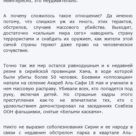
неинтересно, это неудивительно.
А почему сложилось такое отношение? Да именно
потому, что слишком уж их много, этих терактов,
обстрелов, случаев массового убийства. Выходит,
достаточно «сильным мира сего» наводнить страну
террористами и снабдить их оружием, как жители этой
самой страны теряют даже право на человеческое
сочувствие.
Точно так же мир остался равнодушным и к недавней
резне в сирийской провинции Хама, в ходе которой
были убиты более 50 человек. Боевики «оппозиции»
напали на селение Акареб Аль-Сафи 18 мая и учинили в
нем массовую расправу. Убивали всех, кто попадется под
руку, включая детей. Но страшные кадры этого
преступления как-то не впечатлили тех, кто с
удовольствием демонстрировал на заседаниях Совбеза
ООН фальшивки, снятые «Белыми касками».
Никто не выразил соболезнования Сирии и ее народу в
связи с недавним обстрелом парка в квартале Аль-