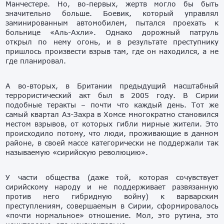
Манчестере. Но, во-первых, жертв могло бы быть
значительно больше. Боевик, который управлял
заминированным автомобилем, пытался проехать к
больнице «Аль-Ахли». Однако дорожный патруль
открыл по нему огонь, и в результате преступнику
пришлось произвести взрыв там, где он находился, а не
где планировал.
А во-вторых, в Британии предыдущий масштабный
террористический акт был в 2005 году. В Сирии
подобные теракты – почти что каждый день. Тот же
самый квартал Аз-Захра в Хомсе многократно становился
местом взрывов, от которых гибли мирные жители. Это
происходило потому, что люди, проживающие в данном
районе, в своей массе категорически не поддержали так
называемую «сирийскую революцию».
У части общества (даже той, которая сочувствует
сирийскому народу и не поддерживает развязанную
против него гибридную войну) к варварским
преступлениям, совершаемым в Сирии, сформировалось
«почти нормальное» отношение. Мол, это рутина, это