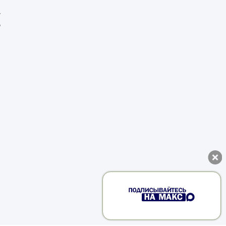
б
а
х
а
д
а
м
Д