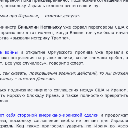
Тегераном пока преждевременно. Подписание соглашения н
, поскольку Израиль склонен вести свою игру.
были про Израиль», – отметил депутат.
-министр
Биньямин Нетаньяху
уже сорвал переговоры США 
 произошло в тот момент, когда Вашингтон уже было нача
огда «вызвали истерику Трампа».
ие войны
и открытие Ормузского пролива уже привели 
ако потрясения на рынке велики, «если сломали хребет, 
т. Всё уже случилось», говорит эксперт.
, так сказать, прекращения военных действий, то мы сможе
езно», – отметил Делягин.
ться подписание мирного соглашения между США и Ираном
ть морскую блокаду Ирана, а также полностью прекратит
иван.
ют себя стороной американо-иранской сделки
и продолжа
аза, поскольку соглашение якобы не решает для Израил
сраэль Кац
также пригрозил ударить по Ирану во «вс