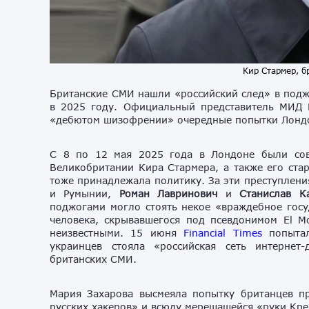
Кир Стармер, б
Британские СМИ нашли «российский след» в под
в 2025 году. Официальный представитель МИД
«дебютом шизофрении» очередные попытки Лондон
С 8 по 12 мая 2025 года в Лондоне были сов
Великобритании Кира Стармера, а также его стар
тоже принадлежала политику. За эти преступлен
и Румынии,
Роман Лавринович
и
Станислав К
поджогами могло стоять некое «враждебное госу
человека, скрывавшегося под псевдонимом El M
неизвестными. 15 июня
Financial Times
попытал
украинцев стояла «российская сеть интерне
британских СМИ.
Мария Захарова высмеяла попытку британцев пр
русских хакеров» и всюду мерещащейся «руки Кр