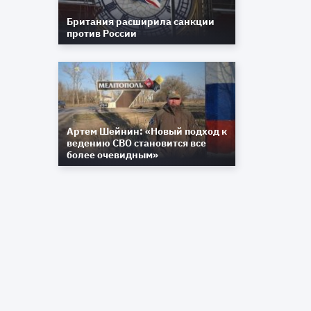
Британия расширила санкции
против России
а
а
Артем Шейнин: «Новый подход к
ведению СВО становится все
более очевидным»
а
о
ы
а
ю
ь
и
х
и