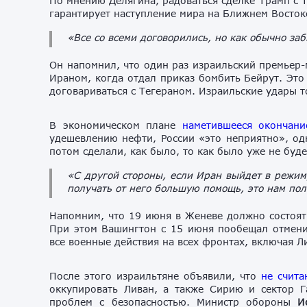
По мнению Делягина, радоваться сделке Трамп с 
гарантирует наступление мира на Ближнем Востоке
«Все со всеми договорились, но как обычно за
Он напомнил, что один раз израильский премьер
Ираном, когда отдал приказ бомбить Бейрут. Это
договариваться с Тегераном. Израильские удары т
В экономическом плане
наметившееся окончан
удешевлению нефти, России «это неприятно», одн
потом сделали, как было, то как было уже не буде
«С другой стороны, если Иран выйдет в режим
получать от него большую помощь, это нам пол
Напомним, что 19 июня в Женеве должно состоя
При этом Вашингтон с 15 июня пообещал отмени
все военные действия на всех фронтах, включая Л
После этого израильтяне объявили, что
не счита
оккупировать Ливан, а также Сирию и сектор Г
проблем с безопасностью. Министр обороны
И