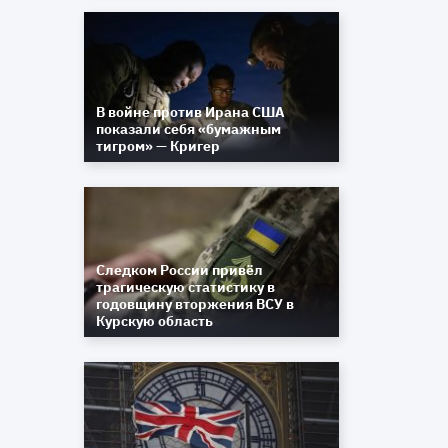
В войне против Ирана США
показали себя «бумажным
тигром» — Кригер
Следком России привёл
трагическую статистику в
годовщину вторжения ВСУ в
Курскую область