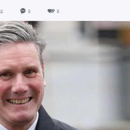
0
0
02