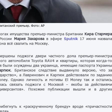
ританский премьер. Фото: AP
жогах имущества премьер-министра Британии
Кира Стармер
 России
Мария Захарова
в эфире
Sputnik
17 июня назвал
а всё свалить на Москву.
ершены поджоги двери частного дома премьер-министр
ого автомобиля Toyota RAV4 и квартиры, которая когда-т
ия были осуждены два украинца, имеющие паспорта Украин
арпюк
. Британское следствие выдвинуло версию, что з
дарство», а Лавринович и Карпюк действовали по задани
oney. Однако личность и мотивы El Money так и осталис
ась связать поджоги с Москвой – якобы за действиям
т-диверсантов». Похожие публикации вышли и в други
ибегнуть к «раскрученному бренду» вроде «причастност
емля».