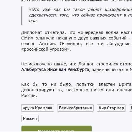
«Это уже как бы такой дебют шизофрении,
адекватности того, что сейчас происходит в
она.
Дипломат отметила, что «очередная волна насп
СМИ» хлынула накануне двух важных событий –
севере Англии. Очевидно, все эти абсурдны
«российской угрозой».
Не исключено также, что Лондон стремился отомс
Альбертуса Янсе ван Ренсбурга
, занимавшегося в
Как бы то ни было, попытки властей Британ
демонстрируют то, насколько низко они оцени
России.
«рука Кремля»
Великобритания
Кир Стармер
Россия