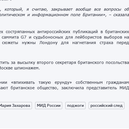
 который, я считаю, закрывает вообще все вопросы о
 политическом и информационном поле Британии», – сказал
ех состряпанных антироссийских публикаций в британски
 саммита G7 и судьбоносных для лейбористов выборов н
е сюжеты нужны Лондону для нагнетания страха пере
тить за высылку второго секретаря британского посольств
 Москве шпионажем.
ии «впихивать такую ерунду» собственным граждана
вают британское общество, заключила представитель МИ
Мария Захарова
МИД России
поджоги
российский след