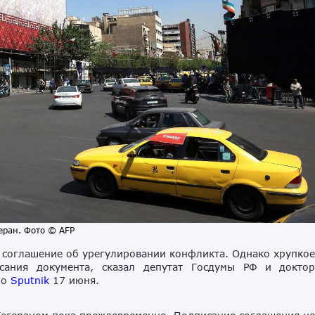
еран. Фото © AFP
 соглашение об урегулировании конфликта. Однако хрупко
сания документа, сказал депутат Госдумы РФ и докто
ио
Sputnik
17 июня.