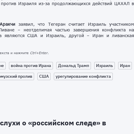
я против Израиля из-за продолжающихся действий ЦАХАЛ 
Аракчи
заявил, что Тегеран считает Израиль участнико
Ливане – неотделимая частью завершения конфликта н
а являются США и Израиль, другой – Иран и ливанска
текста и нажмите
Ctrl+Enter
.
не
война против Ирана
Дональд Трамп
Израиль
Иран
музский пролив
США
урегулирование конфликта
слухи о «российском следе» в