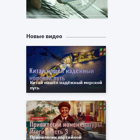
е
с
Новые видео
л
к
а
м
Китай нашёл надёжный морской
путь
.
ь
т
я
Привилегии партийной
ю