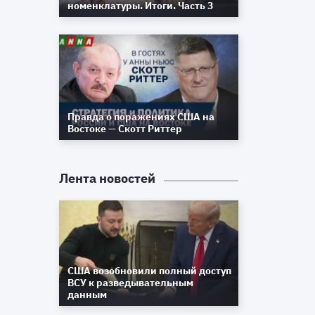
номенклатуры. Итоги. Часть 3
в
м
а
я
Правда о поражениях США на
Востоке — Скотт Риттер
Лента новостей
США возобновили полный доступ
ВСУ к разведывательным
данным