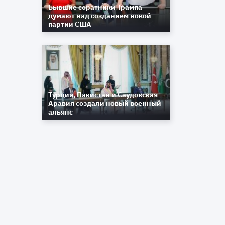
Бывшие соратники Трампа
думают над созданием новой
партии США
Турция, Пакистан и Саудовская
Аравия создали новый военный
альянс