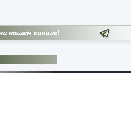
 на нашем канале!
Подразделения группировки
войск «Север», продолжая
операцию по созданию буферной
зоны на украинско-российской
границе, освободили село Ивано
в Харьковской области. Населен
пункт заняли штурмовые отряды
126-го мотострелкового полка 71
гвардейской мотострелковой
дивизии. По заявлению Telegra
канала «Северный Ветер»,