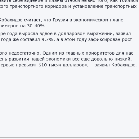
вить свое видение и планы относительно того, как Тбилиси
кого транспортного коридора и установление транспортных
обахидзе считает, что Грузия в экономическом плане
 примерно на 30-40%.
ре года выросла вдвое в долларовом выражении, заявил
 года же составил 9,7%, а в этом году зафиксирован рост
того недостаточно. Одним из главных приоритетов для нас
ень развития нашей экономики все еще довольно низкий.
первые превысит $10 тысяч долларов», – заявил Кобахидзе.