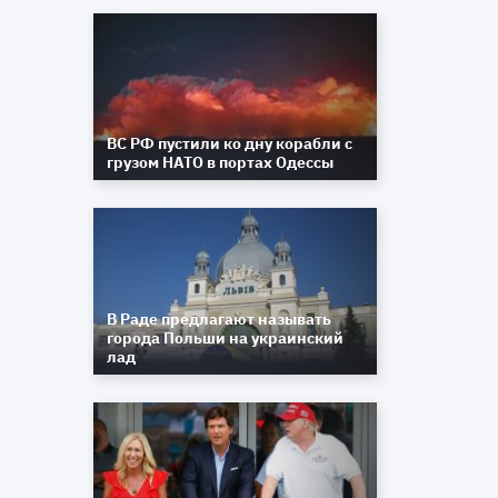
ВС РФ пустили ко дну корабли с
грузом НАТО в портах Одессы
В Раде предлагают называть
города Польши на украинский
лад