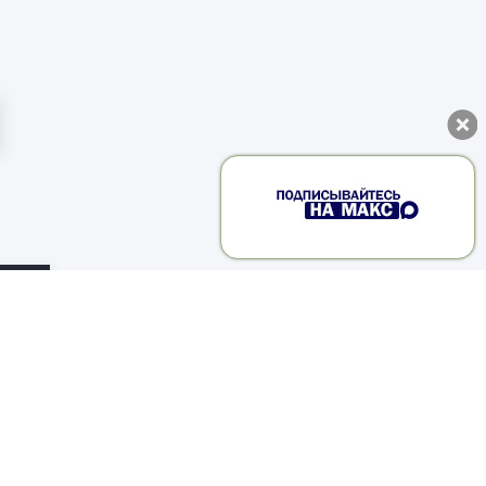
вка
ный
-й
m-