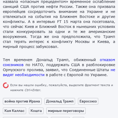
назвала «опасным прецедентом» временное ослабление
санкций США против нефти России. Также она призвала
европейцев сосредоточить внимание на Украине и не
отвлекаться на события на Ближнем Востоке и другие
конфликты. А в интервью FT 15 марта она посетовала,
что сейчас Киев и Ближний Восток в нынешних условиях
стали конкурировать за одни и те же американские
вооружения. Тогда же она предположила, что Трамп
стал терять интерес к конфликту Москвы и Киева, а
мирный процесс забуксовал.
Тем временем Дональд Трамп, обиженный
отказом
союзников
по НАТО, поддержать США в разблокировке
Ормузского пролива, заявил, что Соединенные Штаты
не
видят необходимости
в работе с Европой по Украине.
Если вы нашли ошибку, пожалуйста, выделите фрагмент текста и
нажмите
Ctrl+Enter
.
война против Ирана
Дональд Трамп
Евросоюз
Кая Каллас
Кошта
мирные переговоры