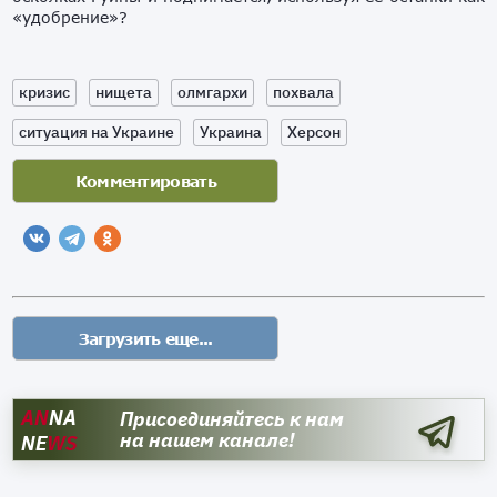
«удобрение»?
кризис
нищета
олмгархи
похвала
ситуация на Украине
Украина
Херсон
AN
NA
Присоединяйтесь к нам
на нашем канале!
NE
WS