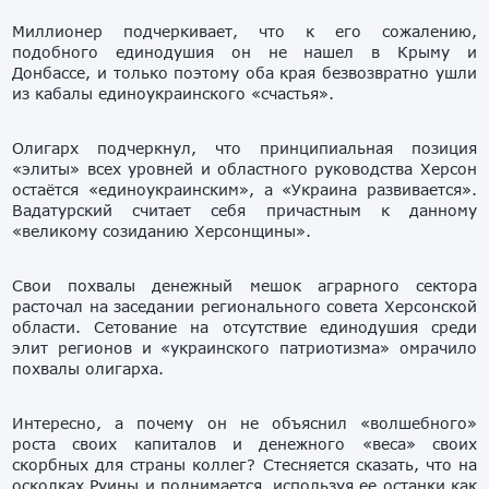
Миллионер подчеркивает, что к его сожалению,
подобного единодушия он не нашел в Крыму и
Донбассе, и только поэтому оба края безвозвратно ушли
из кабалы единоукраинского «счастья».
Олигарх подчеркнул, что принципиальная позиция
«элиты» всех уровней и областного руководства Херсон
остаётся «единоукраинским», а «Украина развивается».
Вадатурский считает себя причастным к данному
«великому созиданию Херсонщины».
Свои похвалы денежный мешок аграрного сектора
расточал на заседании регионального совета Херсонской
области. Сетование на отсутствие единодушия среди
элит регионов и «украинского патриотизма» омрачило
похвалы олигарха.
Интересно, а почему он не объяснил «волшебного»
роста своих капиталов и денежного «веса» своих
скорбных для страны коллег? Стесняется сказать, что на
осколках Руины и поднимается, используя ее останки как