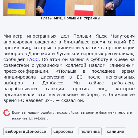
Главы МИД Польши и Украины
Министр иностранных дел Польши Яцек Чапутович
анонсировал введение в ближайшее время санкций ЕС
против лиц, которые принимали участие в организации
выборов в Донецкой и Луганской народных республиках,
сообщает
ТАСС
. Об этом он заявил в субботу в Киеве на
совместной с украинским коллегой Павлом Климкиным
пресс-конференции. «Польша в последнее время
инициировала дискуссию в ЕС после нелегальных
выборов в Донбассе. Мы сейчас работаем,
разрабатываем санкции против лиц, которые
организовали эти нелегальные выборы, в ближайшее
время ЕС назовет их», — сказал он.
Если вы нашли ошибку, пожалуйста, выделите фрагмент текста и
нажмите
Ctrl+Enter
.
выборы в Донбассе
Евросоюз
политика
санкции