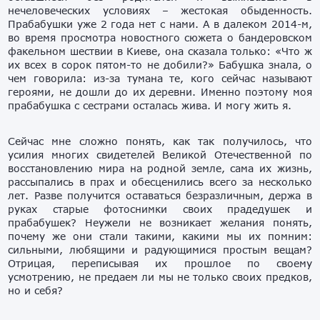
нечеловеческих условиях – жестокая обыденность.
Прабабушки уже 2 года нет с нами. А в далеком 2014-м,
во время просмотра новостного сюжета о бандеровском
факельном шествии в Киеве, она сказала только: «Что ж
их всех в сорок пятом-то не добили?» Бабушка знала, о
чем говорила: из-за тумана те, кого сейчас называют
героями, не дошли до их деревни. Именно поэтому моя
прабабушка с сестрами осталась жива. И могу жить я.
Сейчас мне сложно понять, как так получилось, что
усилия многих свидетелей Великой Отечественной по
восстановлению мира на родной земле, сама их жизнь,
рассыпались в прах и обесценились всего за несколько
лет. Разве получится оставаться безразличным, держа в
руках старые фотоснимки своих прадедушек и
прабабушек? Неужели не возникает желания понять,
почему же они стали такими, какими мы их помним:
сильными, любящими и радующимися простым вещам?
Отрицая, переписывая их прошлое по своему
усмотрению, не предаем ли мы не только своих предков,
но и себя?