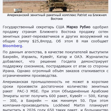
Американский зенитный ракетный комплекс Patriot на Ближнем
Востоке
Государственный секретарь США
Марко Рубио
одобрил
продажу странам Ближнего Востока продажу сотен
зенитных ракет-перехватчиков и других вооружений на
общую сумму $
25,8млрд. Об этом 8 мая сообщает
Bloomberg
.
По данным агентства, в качестве покупателей выступили
Бахрейн, Израиль, Кувейт, Катар и ОАЭ. Журналисты
добавляют, что решение Госдепа
демонстрирует
поддержку союзников, пострадавших от атак со стороны
Ирана. Однако огромный объём заказов сталкивается с
ограничениями производства.
Американская промышленность не может в короткие
сроки произвести достаточное количество зенитных
ракет PAC-3 MSE. При этом Объединённые Арабские
Эмираты хотят получить 600 ракет, Кувейт — 500, Катар
— 300, а Бахрейн — как минимум 50. При этом
компания-производитель Lockheed Martin планирует
выпустить в 2026 году 650 таких ракет, и большинство