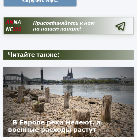
AN
NA
Присоединяйтесь к нам
на нашем канале!
NE
WS
Читайте также:
В Европе реки мелеют, а
военные расходы растут