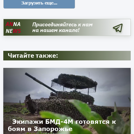
AN
NA
Присоединяйтесь к нам
на нашем канале!
NE
WS
Читайте также:
Экипажи БМД-4М готовятся к
боям в Запорожье