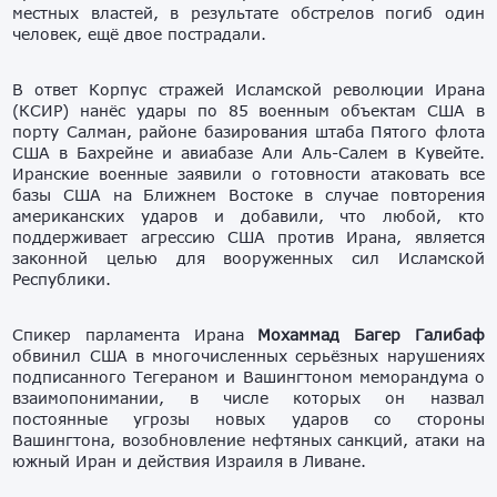
местных властей, в результате обстрелов погиб один
человек, ещё двое пострадали.
В ответ Корпус стражей Исламской революции Ирана
(КСИР) нанёс удары по 85 военным объектам США в
порту Салман, районе базирования штаба Пятого флота
США в Бахрейне и авиабазе Али Аль-Салем в Кувейте.
Иранские военные заявили о готовности атаковать все
базы США на Ближнем Востоке в случае повторения
американских ударов и добавили, что любой, кто
поддерживает агрессию США против Ирана, является
законной целью для вооруженных сил Исламской
Республики.
Спикер парламента Ирана
Мохаммад Багер Галибаф
обвинил США в многочисленных серьёзных нарушениях
подписанного Тегераном и Вашингтоном меморандума о
взаимопонимании, в числе которых он назвал
постоянные угрозы новых ударов со стороны
Вашингтона, возобновление нефтяных санкций, атаки на
южный Иран и действия Израиля в Ливане.