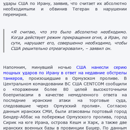
удары США по Ирану, заявив, что считает их абсолютно
необходимыми и обвинив Тегеран в нарушении
перемирия.
«Я считаю, что это было абсолютно необходимо.
Когда действует режим прекращения огня, а Иран, по
сути, нарушает его, совершенно необходимо, чтобы
США решительно отреагировали»,
– заявил он.
Напомним, минувшей ночью
США нанесли серию
мощных ударов по Ирану в ответ на недавние обстрелы
танкеров
, произошедшие в Ормузском проливе. В
Центральном командовании ВС США CENTCOM сообщили
о «поражении более 80 целей высокоточными
боеприпасами в качестве немедленного ответа на
последние иранские атаки на торговые суда,
следовавшие через Ормузский пролив». Согласно
данным иранских СМИ, были атакованы портовый город
Бендер-Аббас на побережье Ормузского пролива, город
Сирик на юге Ирана, острова Кешм и Харк, а также две
иранских военных базы в провинции Бушер. По данным