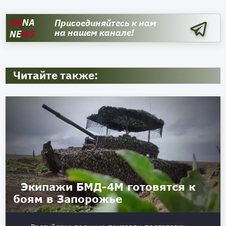
AN
NA
Присоединяйтесь к нам
на нашем канале!
NE
WS
Читайте также:
Экипажи БМД-4М готовятся к
боям в Запорожье