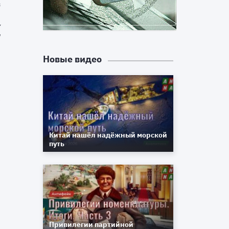
й
,
у
я
Новые видео
а
м
к
,
Китай нашёл надёжный морской
х
путь
о
к
й
Привилегии партийной