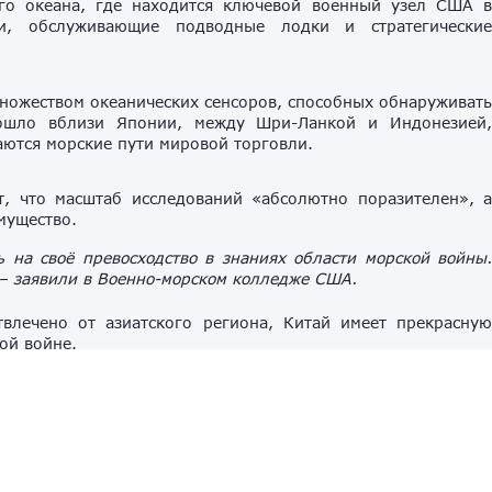
ого океана, где находится ключевой военный узел США 
, обслуживающие подводные лодки и стратегически
ножеством океанических сенсоров, способных обнаруживат
ошло вблизи Японии, между Шри-Ланкой и Индонезией
аются морские пути мировой торговли.
, что масштаб исследований «абсолютно поразителен», 
мущество.
на своё превосходство в знаниях области морской войны
– заявили в Военно-морском колледже США.
влечено от азиатского региона, Китай имеет прекрасну
ой войне.
 поведение тысяч китайских рыболовных судов
в вода
и лодки потенциально могут быть задействованы в военно
ии
военные топографы
военный флот
Индийский океан