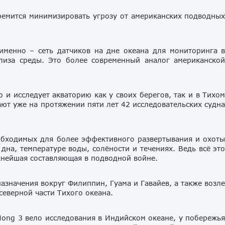
ремится минимизировать угрозу от американских подводны
именно – сеть датчиков на дне океана для мониторинга 
лиза среды. Это более современный аналог американско
 и исследует акваторию как у своих берегов, так и в Тихо
ают уже на протяжении пяти лет 42 исследовательских судн
обходимых для более эффективного развертывания и охот
дна, температуре воды, солёности и течениях. Ведь всё эт
ажнейшая составляющая в подводной войне.
азначения вокруг Филиппин, Гуама и Гавайев, а также возл
северной части Тихого океана.
ong 3 вело исследования в Индийском океане, у побережь