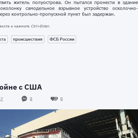
вить житель полуострова. Он пытался пронести в здани
околонку самодельное взрывное устройство осколочно
через контрольно-пропускной пункт был задержан.
текста и нажмите
Ctrl+Enter
.
кта
происшествия
ФСБ России
войне с США
0
0
87