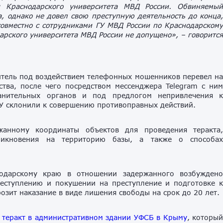
ы Краснодарского университета МВД России. Обвиняемы
, однако не довел свою преступную деятельность до конца
овместно с сотрудниками ГУ МВД России по Краснодарском
арского университета МВД России не допущено»,
– говоритс
тель под воздействием телефонных мошенников перевел н
тва, после чего посредством мессенджера Telegram с ни
ранительных органов и под предлогом непривлечения 
СУ склонили к совершению противоправных действий.
жанному координаты объектов для проведения теракта
никновения на территорию базы, а также о способа
одарскому краю в отношении задержанного возбужден
реступлению и покушении на преступление и подготовке 
озит наказание в виде лишения свободы на срок до 20 лет.
 теракт в административном здании УФСБ в Крыму
, которы