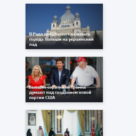
В Раде предлагают называть
города Польши на украинский
лад
Бывшие соратники Трампа
думают над созданием новой
партии США
.