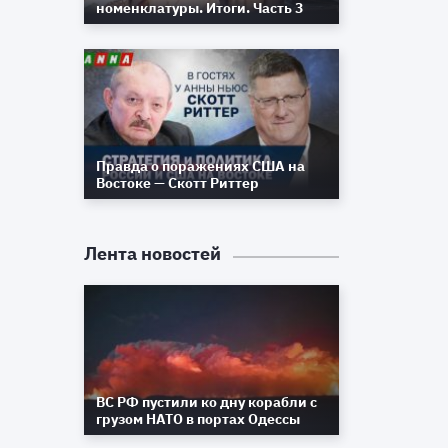
е
номенклатуры. Итоги. Часть 3
-
Правда о поражениях США на
Востоке — Скотт Риттер
Лента новостей
ВС РФ пустили ко дну корабли с
грузом НАТО в портах Одессы