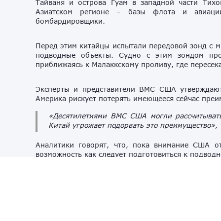
Тайваня и острова Гуам в западной части Тих
Азиатском регионе – базы флота и авиации
бомбардировщики.
Перед этим китайцы испытали передовой зонд с м
подводные объекты. Судно с этим зондом пр
приближаясь к Малаккскому проливу, где пересек
Эксперты и представители ВМС США утверждают
Америка рискует потерять имеющееся сейчас преи
«Десятилетиями ВМС США могли рассчитывать 
Китай угрожает подорвать это преимущество»,
Аналитики говорят, что, пока внимание США от
возможность как следует подготовиться к подводн
Ранее западные аналитики заметили
необычное
недалеко от Тайваня. Был сделан вывод, что эт
операции Китая.
авиабаза США
военные базы
военные технолог