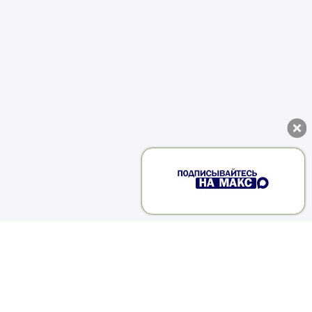
в
е
ь
,
а
.
ю
х
й