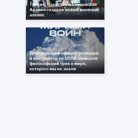
Турция, Пакистан и Саудовская
Аравия создали новый военный
х
альянс
в
й
Действующий офицер разведки
м
и инструктор по БПЛА записали
философский трек о мире,
а
которого мы не знали
ы
о
е
я