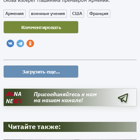
снова изберет Пашиняна премьером Армении.
Армения
военные учения
США
Франция
AN
NA
Присоединяйтесь к нам
на нашем канале!
NE
WS
Читайте также: