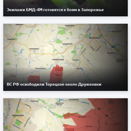
Экипажи БМД-4М готовятся к боям в Запорожье
ВС РФ освободили Торецкое около Дружковки