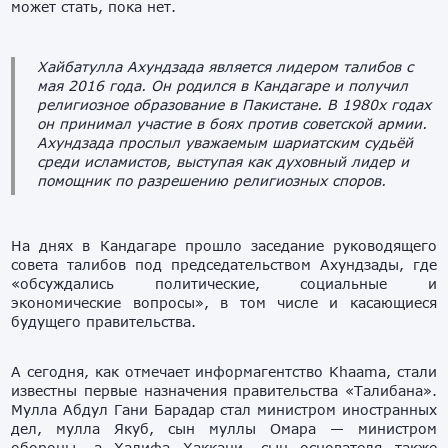
может стать, пока нет.
Хайбатулла Ахундзада является лидером талибов с
мая 2016 года. Он родился в Кандагаре и получил
религиозное образование в Пакистане. В 1980х годах
он принимал участие в боях против советской армии.
Ахундзада прослыл уважаемым шариатским судьёй
среди исламистов, выступая как духовный лидер и
помощник по разрешению религиозных споров.
На днях в Кандагаре прошло заседание руководящего
совета талибов под председательством Ахундзады, где
«обсуждались политические, социальные и
экономические вопросы», в том числе и касающиеся
будущего правительства.
А сегодня, как отмечает информагентство Khaama, стали
известны первые назначения правительства «Талибана».
Мулла Абдул Гани Барадар стал министром иностранных
дел, мулла Якуб, сын муллы Омара — министром
обороны, а Халифа Хаккани, сын основателя также