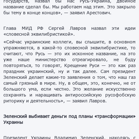
государств, назвал бы нас Русь-Украина, двойное
название сделал бы. Мы работаем над этим. Это закрыло
бы тему в конце концов», — заявил Арестович.
Глава МИД РФ Сергей Лавров назвал эти идеи
«словесной эквилибристикой».
«Сейчас украинские коллеги, вы слышите, в основном
упражняются, в какой-то словесной эквилибристике, то
считают, что Русь — это их исконное название, на это
уже наше министерство отреагировало, не буду
повторяться, то говорят, Крещение Руси — это как раз
праздник украинский, ну и так далее. Сам президент
Зеленский делает какие-то заявления о том, что наш газ
самый грязный в мире. Ну, в общем, это, конечно, не от
большого ума, если честно. Это желание искусственно
сохранять и наращивать антироссийскую русофобскую
риторику и деятельность», — заявил Лавров.
Зеленский выбивает деньги под планы «трансформации»
Украины
Президент Украины Владимир Зеленский, находясь с