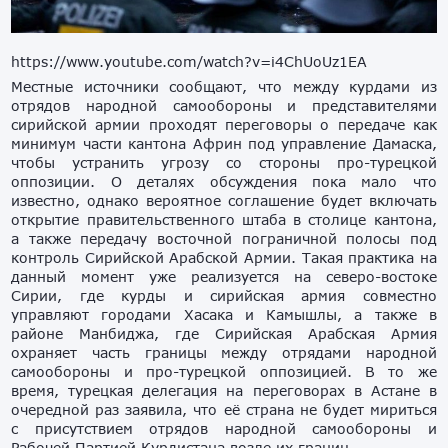
https://www.youtube.com/watch?v=i4ChUoUz1EA
Местные источники сообщают, что между курдами из
отрядов народной самообороны и представителями
сирийской армии проходят переговоры о передаче как
минимум части кантона Африн под управление Дамаска,
чтобы устранить угрозу со стороны про-турецкой
оппозиции. О деталях обсуждения пока мало что
известно, однако вероятное соглашение будет включать
открытие правительственного штаба в столице кантона,
а также передачу восточной пограничной полосы под
контроль Сирийской Арабской Армии. Такая практика на
данный момент уже реализуется на северо-востоке
Сирии, где курды и сирийская армия совместно
управляют городами Хасака и Камышлы, а также в
районе Манбиджа, где Сирийская Арабская Армия
охраняет часть границы между отрядами народной
самообороны и про-турецкой оппозицией. В то же
время, турецкая делегация на переговорах в Астане в
очередной раз заявила, что её страна не будет мириться
с присутствием отрядов народной самообороны и
Рабочей Партией Курдистана возле их границ.