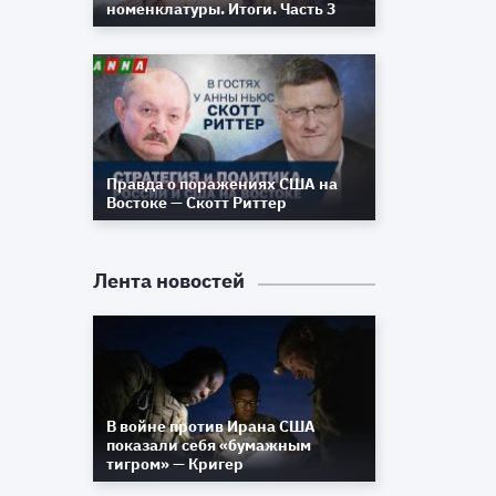
номенклатуры. Итоги. Часть 3
я
ю
,
у
е
,
Правда о поражениях США на
а
Востоке — Скотт Риттер
и
Лента новостей
ы
о
б
о
й
л
В войне против Ирана США
,
показали себя «бумажным
,
тигром» — Кригер