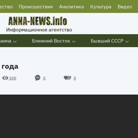
ество
Происшествия
Аналитика
Культура
Видео
Информационное агентство
раина
Ближний Восток
Бывший СССР
 года
0
0
306