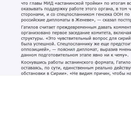
что главы МИД «астанинской тройки» по итогам в
оказывать поддержку работе этого органа, в том 
сторонами, и со спецпосланником генсека ООН по
российские дипломаты в Женеве», — сказал постп
Гатилов считает преждевременным давать коммент
организовано первое заседание комитета, включа
структуры. «Это чувствительный вопрос для сирий
была успешной. Спецпосланнику же еще предстоит
оппозицией», — пояснил дипломат, выразив мнен
данном подготовительном этапе явно ни к чему».
Коснувшись работы астанинского формата, Гатило
оставаясь, по сути, единственным реально дейст
обстановки в Сирии». «Не видим причин, чтобы на
повестка дня «астанинцев» гораздо шире конститу
важных для сирийского урегулирования вопросов, 
дипломат, напомнив, что под эгидой «Астаны» «
задержанных и заложников, передаче тел погибших
деятельности этой группы было освобождено боле
астанинского формата в дело установления между
национального примирения», — заключил Гатилов
Турция намерена действовать самостоятельно в во