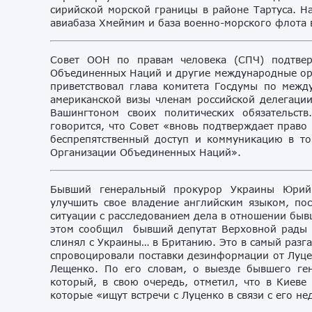
сирийской морской границы в районе Тартуса. Н
авиабаза Хмеймим и база военно-морского флота в
Совет ООН по правам человека (СПЧ) подтвер
Объединенных Наций и другие международные орг
приветствовал глава комитета Госдумы по меж
американской визы членам российской делегаци
Вашингтоном своих политических обязательст
говорится, что Совет «вновь подтверждает право
беспрепятственный доступ и коммуникацию в то
Организации Объединенных Наций».
Бывший генеральный прокурор Украины Юрий 
улучшить свое владение английским языком, пос
ситуации с расследованием дела в отношении быв
этом сообщил бывший депутат Верховной рады 
слинял с Украины… в Британию. Это в самый разг
спровоцировали поставки дезинформации от Луце
Лещенко. По его словам, о выезде бывшего ге
который, в свою очередь, отметил, что в Киеве
которые «ищут встречи с Луценко в связи с его н