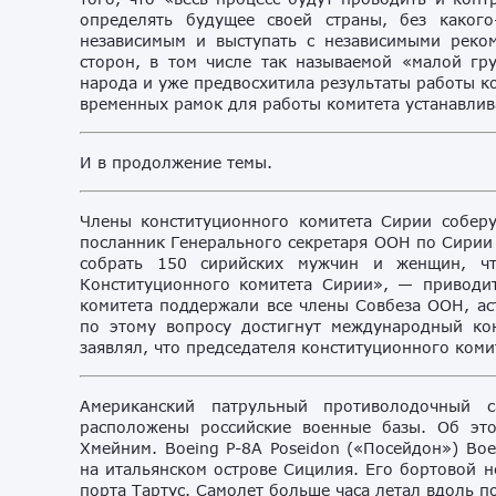
определять будущее своей страны, без каког
независимым и выступать с независимыми реком
сторон, в том числе так называемой «малой гру
народа и уже предвосхитила результаты работы к
временных рамок для работы комитета устанавлив
И в продолжение темы.
Члены конституционного комитета Сирии собер
посланник Генерального секретаря ООН по Сирии 
собрать 150 сирийских мужчин и женщин, чт
Конституционного комитета Сирии», — приводит
комитета поддержали все члены Совбеза ООН, аст
по этому вопросу достигнут международный ко
заявлял, что председателя конституционного коми
Американский патрульный противолодочный 
расположены российские военные базы. Об эт
Хмейним. Boeing P-8A Poseidon («Посейдон») Во
на итальянском острове Сицилия. Его бортовой н
порта Тартус. Самолет больше часа летал вдоль 