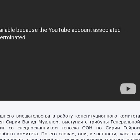
шнего вмешательства в работу конституционного комитет
ел Сирии Валид Муаллем, выступая с трибуны Генерально
тиг со спецпосланником генсека ООН по Сирии Гейро
аботы комитета. По его словам, они, в частности, касаютс
тролировать сами сирийцы, имеющие исключительное прав