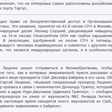
апомним, что на побережье Сирии расположены российска
 порту Тартус.
дил право на беспрепятственный доступ в Организаци
аны. Это решение, принятое на 42-й сессии СПЧ в Женеве
дународным делам Леонид Слуцкий, расценивший невыдач
и на 74-ю сессию Генассамблеи ООН как грубое нарушени
в. В резолюции, одобренной на сессии СПЧ в пятницу
 каждого человека индивидуально и совместно с другими н
м, что касается международных органов, и в особенност
Луценко решил отправиться в Великобританию, чтоб
ле того, как в интервью американской прессе рассказал 
шего вице-президента США Джозефа Байдена и его сына. О
Сергей Лещенко. «Бывший генеральный прокурор Луценк
ар кризиса в связи с импичментом Дональду Трампу, которы
нко в адрес Руди Джулиани (адвоката Трампа)», — сообщи
нпрокурора он узнал от журналиста NBC Ричарда Энгеля
 в настоящее время находится много журналистов из США
едавними заявлениями о Байдене».