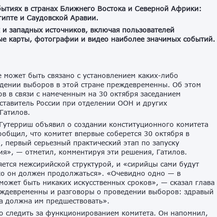
бытиях
в
странах
Ближнего
Востока
и
Северной
Африки
:
гипте
и
Саудовской
Аравии
.
и
западных
источников
,
включая
пользователей
ые
карты
,
фотографии
и
видео
наиболее
значимых
событий
.
 может быть связано с установлением каких-либо
едении выборов в этой стране преждевременны. Об этом
ов в связи с намеченным на 30 октября заседанием
ставитель России при отделении ООН и других
Гатилов.
Гутерриш объявил о создании конституционного комитета
общил, что комитет впервые соберется 30 октября в
и, первый серьезный практический этап по запуску
ия», — отметил, комментируя эти решения, Гатилов.
яется межсирийской структурой, и «сирийцы сами будут
ько он должен продолжаться». «Очевидно одно — в
ожет быть никаких искусственных сроков», — сказал глава
еждевременны и разговоры о проведении выборов: здравый
а должна им предшествовать».
но следить за функционированием комитета. Он напомнил,