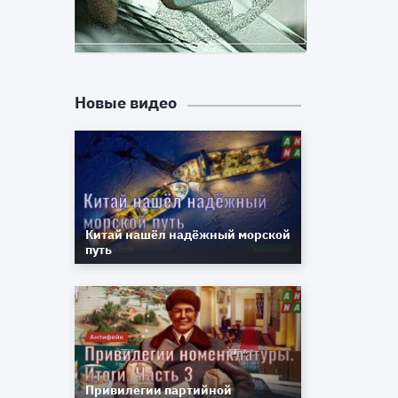
ь
и
о
х
Новые видео
й
ю
о
е
Китай нашёл надёжный морской
,
путь
м
е
е
а
о
Привилегии партийной
т