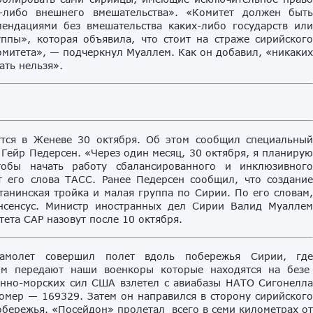
о-либо внешнего вмешательства». «Комитет должен быт
ендациями без вмешательства каких-либо государств ил
ппы», которая объявила, что стоит на страже сирийског
омитета», — подчеркнул Муаллем. Как он добавил, «никаки
ать нельзя».
утся в Женеве 30 октября. Об этом сообщил специальны
Гейр Педерсен. «Через один месяц, 30 октября, я планиру
обы начать работу сбалансированного и инклюзивног
 его слова ТАСС. Ранее Педерсен сообщил, что создани
анинская тройка и малая группа по Сирии. По его словам
нсенсус. Министр иностранных дел Сирии Валид Муалле
тета САР назовут после 10 октября.
самолет совершил полет вдоль побережья Сирии, гд
ом передают наши военкоры которые находятся на без
енно-морских сил США взлетел с авиабазы НАТО Сигонелл
омер — 169329. Затем он направился в сторону сирийског
побережья. «Посейдон» пролетал всего в семи километрах о