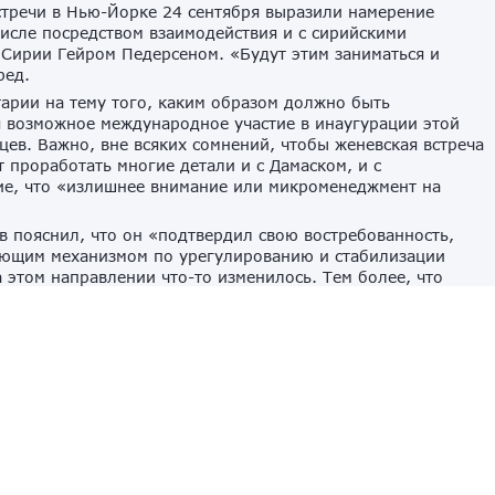
стречи в Нью-Йорке 24 сентября выразили намерение
числе посредством взаимодействия и с сирийскими
 Сирии Гейром Педерсеном. «Будут этим заниматься и
ред.
арии на тему того, каким образом должно быть
я возможное международное участие в инаугурации этой
цев. Важно, вне всяких сомнений, чтобы женевская встреча
 проработать многие детали и с Дамаском, и с
ие, что «излишнее внимание или микроменеджмент на
в пояснил, что он «подтвердил свою востребованность,
вующим механизмом по урегулированию и стабилизации
 этом направлении что-то изменилось. Тем более, что
ционного трека и включает в себя множество других
как, в частности, борьба с терроризмом», — сказал
успешно функционирует рабочая группа по освобождению
 и поиску пропавших без вести». В результате
е 100 человек. «Это поистине уникальный вклад
 сирийцами мер доверия, которое так необходимо для
.
просе создания зоны безопасности к востоку от реки Евфрат