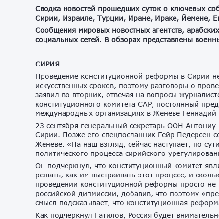
Сводка
новостей
прошедших
суток
о
ключевых
со
Сирии
,
Израиле
,
Турции
,
Иране
,
Ираке
,
Йемене
,
Е
Сообщения
мировых
новостных
агентств
,
арабских
социальных
сетей
.
В
обзорах
представлены
военн
СИРИЯ
Проведение конституционной реформы в Сирии не
искусственных сроков, поэтому разговоры о пров
заявил во вторник, отвечая на вопросы журналист
конституционного комитета САР, постоянный пред
международных организациях в Женеве Геннадий 
23 сентября генеральный секретарь ООН Антониу 
Сирии. Позже его спецпосланник Гейр Педерсен со
Женеве. «На наш взгляд, сейчас наступает, по сут
политического процесса сирийского урегулирован
Он подчеркнул, что конституционный комитет явл
решать, как им выстраивать этот процесс, и скол
проведении конституционной реформы просто не м
российской дипмиссии, добавив, что поэтому «пр
смысл подсказывает, что конституционная реформ
Как подчеркнул Гатилов, Россия будет вниматель