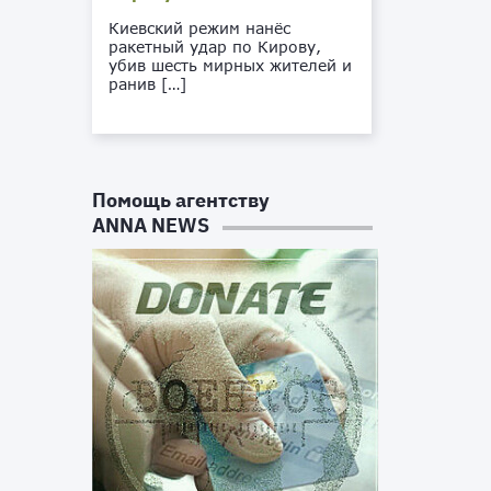
Киевский режим нанёс
ракетный удар по Кирову,
убив шесть мирных жителей и
ранив […]
Помощь агентству
ANNA NEWS
а
й
м
я
о