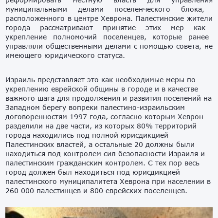
муниципальными делами поселенческого блока,
расположенного в центре Хеврона.
П
алестински
е
жител
и
города
рассматривают принятие этих мер как
укреплени
е
полномочий поселенцев, которые ранее
управляли
общественными
делами с помощью совета,
не
имеющего
юридического статуса.
Израиль
представляет это как необходимые меры по
укреплени
ю
еврейской общины в городе и в качестве
важного шага для продолжения и развития поселений на
Западном берегу
вопреки
палестино-израильски
м
договоренност
ям 1997 года
,
согласно
которы
м Хеврон
разделили на дв
е части, из которых
80%
территорий
города находились под полной юрисдикцией
Палестинс
ких властей,
а остальные 20 должны были
находиться под контролем
сил
безопасности Израиля и
палестинским гражданским контролем. С тех пор весь
город должен был находиться под юрисдикцией
палестинского муниципалитета Хеврона
при
населени
и в
260 000 палестинцев и 800 еврейских поселенцев.