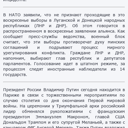
В НАТО заявили, что не признают проходящие в это
воскресенье выборы в Луганской и Донецкой народных
республиках (ЛНР и ДНР). Об этом говорится в
распространенном в воскресенье заявлении альянса. Как
сообщает пресс-службы ведомства, военный блок
считает, что эти выборы противоречат духу минских
соглашений и подрывают процесс мирного
урегулирования конфликта. Граждане ЛНР и ДНР,
напомним, выбирают глав республик и депутатов
парламентов. Голосование идет в штатном режиме, за
процессом следят иностранные наблюдатели из 14
государств.
Президент России Владимир Путин сегодня находится в
Париже в связи с торжественными мероприятиями по
случаю столетия со дня окончания Первой мировой
войны. На церемонии у Триумфальной арки российский
лидер обменялся рукопожатиями с французским
президентом Эммануэлем Макроном, главой США
Дональдом Трампом и его супругой Меланьей, а также с
канцлером ФРГ Ангелой Меркель. Также Путин возложил