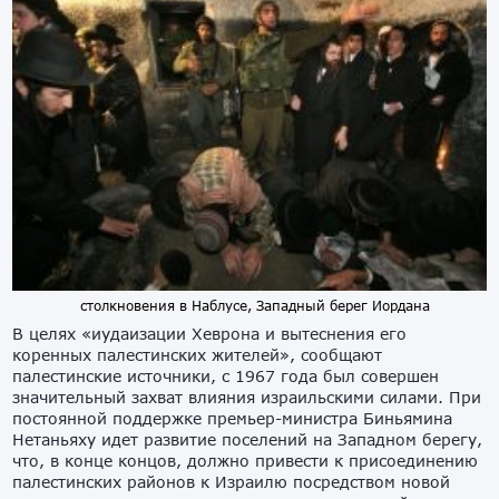
столкновения в Наблусе, Западный берег Иордана
В целях «иудаизации Хеврона и вытеснения его
коренных палестинских
жителей», сообщают
палестинские источники,
с 1967 года был совершен
значительный захват влияния израильскими силами. При
постоянной
поддержк
е
премьер-министра Биньямина
Нетаньяху
идет развитие
поселений на Западном берегу,
что, в конце концов, должно привести к пр
исоединению
палестинских районов к Израилю посредством
новой