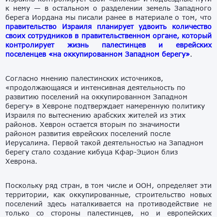
к нему — в остальном о разделении земель Западного
берега Иордана мы писали ранее в материале о том, что
п
равительство Израиля планирует удвоить количество
своих сотрудников в правительственном органе, который
контролирует жизнь палестинцев и еврейских
поселенцев «на оккупированном Западном берегу»
.
Согласно мнению палестинских источников,
«п
родолжающаяся и интенсивная деятельность
по
развитию
поселений на оккупированном Западном
берегу» в Хевроне подтверждает намеренную политику
Израиля по
вытеснению
арабских жителей
из этих
районов.
Хеврон
остается вторым по значимости
районом
развития
еврейских поселений после
Иерусалима. Первой
такой
деятельностью на Западном
берегу стало создание кибуца Кфар-Эцион
близ
Хеврон
а.
Поскольку ряд стран, в том числе и ООН, определяет эти
территории, как оккупированные, строительство новых
поселений здесь наталкивается
на противодействие не
только со стороны палестинцев, но и европейских