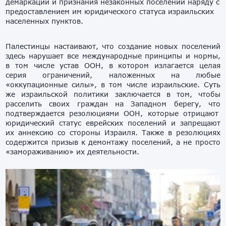
демаркации и признания незаконных поселений наряду с
предоставлением им
юридического статуса израильских
населенных пунктов.
Палестинцы настаивают, что создание новых
поселений
здесь
нарушает все международные принципы и
нормы,
в том числе у
став ООН, в котором излагается
целая
серия ограничений, наложенных на любые
«оккупационные силы», в том числе израильские. Суть
же израильской политики
заключается в том, чтобы
расселить своих граждан на
Западном берегу, что
подтверждается резолюциями ООН, которые отрицают
юридический статус еврейских поселений и запрещают
их аннексию со стороны Израиля.
Также
в резолюциях
содержится призыв к демонтажу поселений, а не просто
«замораживанию»
их
деятельности.