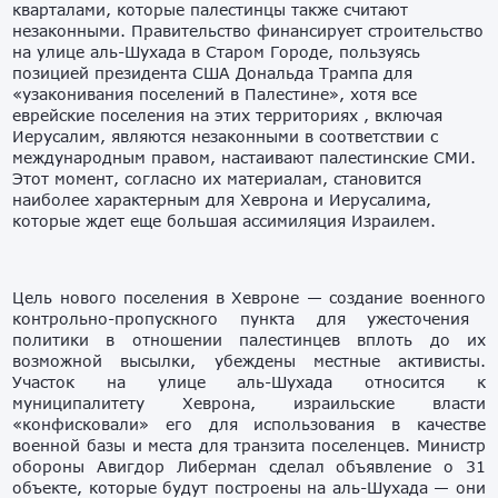
кварталами, которые палестинцы также считают
незаконными.
Правительство финансирует строительство
на улице
а
ль-Шухада в Старом Городе,
пользуясь
позицией
президент
а США
Дональда Трампа
для
«узак
онивания
поселений в Палестине», хотя все
еврейские поселения на
этих
территориях , включая
Иерусалим, являются незаконными в соответствии с
международным правом,
настаивают палестинские СМИ
.
Это
т момент, согласно их материалам, становится
наиболее
характерн
ым
для Хеврона и Иерусалима,
которые
ждет еще большая ассимиляция Израилем.
Цель
нового
поселения в Хевроне — созда
ние
военн
ого
контрольно-пропускно
го
пункт
а
для
ужесточения
политики в отношении
палестинцев
вплоть
до их
возможной высылки,
убеждены местные активисты.
Участок на улице
а
ль-Шухада относится к
муниципалитету Хеврона,
израильские
власти
«конфисковали» его для использования в качестве
военной базы и места для
транзита
поселенцев. Министр
обороны Авигдор Либерман сделал объявление о 31
объекте,
котор
ы
е буд
ут
построен
ы
на а
ль-Шухада —
они