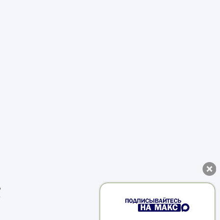
ь
и
ы
я
и
5
в
я
у
о
м