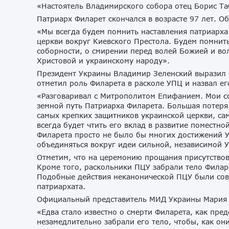
«Настоятель Владимирского собора отец Борис Т
Патриарх Филарет скончался в возрасте 97 лет. 
«Мы всегда будем помнить наставления патриарха
церкви вокруг Киевского Престола. Будем помнить
соборности, о смирении перед волей Божией и во
Христовой и украинскому народу».
Президент Украины Владимир Зеленский выразил 
отметил роль Филарета в расколе УПЦ и назвал ег
«Разговаривал с Митрополитом Епифанием. Мои с
земной путь Патриарха Филарета. Большая потеря
самых крепких защитников украинской церкви, сам
всегда будет чтить его вклад в развитие поместно
Филарета просто не было бы многих достижений У
объединяться вокруг идеи сильной, независимой 
Отметим, что на церемонию прощания присутствов
Кроме того, раскольники ПЦУ забрали тело Филар
Подобные действия неканонической ПЦУ были сов
патриархата.
Официальный представитель МИД Украины Мария З
«Едва стало известно о смерти Филарета, как пре
незамедлительно забрали его тело, чтобы, как он