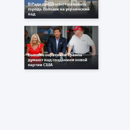
В Раде предлагают называть
города Польши на украинский
лад
Бывшие соратники Трампа
думают над созданием новой
партии США