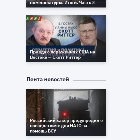
номенклатуры. Итоги. Часть 3
Правда о поражениях США на
Востоке — Скотт Риттер
Лента новостей
Российский хакер предупредил о
последствиях для НАТО за
помощь ВСУ