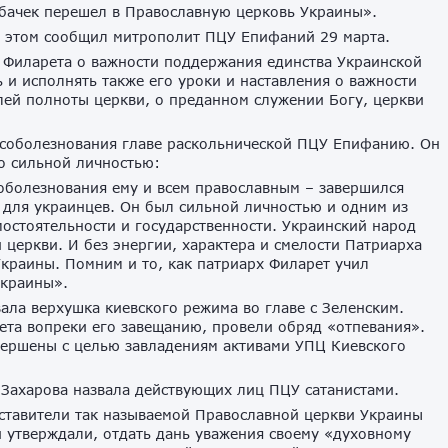
абачек перешел в Православную церковь Украины».
Об этом сообщил митрополит ПЦУ Епифаний 29 марта.
 Филарета о важности поддержания единства Украинской
 и исполнять также его уроки и наставления о важности
лей полноты церкви, о преданном служении Богу, церкви
соболезнования главе раскольнической ПЦУ Епифанию. Он
о сильной личностью:
оболезнования ему и всем православным – завершился
 для украинцев. Он был сильной личностью и одним из
остоятельности и государственности. Украинский народ
й церкви. И без энергии, характера и смелости Патриарха
краины. Помним и то, как патриарх Филарет учил
Украины».
ала верхушка киевского режима во главе с Зеленским.
ета вопреки его завещанию, провели обряд «отпевания».
ершены с целью завладениям активами УПЦ Киевского
ахарова назвала действующих лиц ПЦУ сатанистами.
дставители так называемой Православной церкви Украины
и утверждали, отдать дань уважения своему «духовному