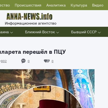
ество
Происшествия
Аналитика
Культура
Видео
Информационное агентство
раина
Ближний Восток
Бывший СССР
иларета перешёл в ПЦУ
0
0
802