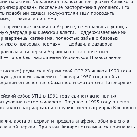
зии на активы Украинской православной церкви Киевского
проигнорированы последние распоряжения усопшего. Его
тить подобным священнослужителям ПЦУ проводить
ым», — заявила дипломат.
 современные реалии на Украине, ее моральные устои, а
лную деградацию киевской власти. Поддерживаемые ими
приверженцы сатанизма, полностью забыв о базовых
ря уже о правовых нормах», — добавила Захарова.
Православной церкви Украины он стал почетным
8 — го он был настоятелем Украинской Православной
енисенко) родился в Украинской ССР 23 января 1929 года.
кую духовную академию. 1 января 1950 года он был
едствии он исполнял обязанности смотрителя Патриарших
рейский собор УПЦ в 1991 году единогласно принял
 участии в этом Филарета. Позднее в 1995 году он стал
иевского патриархата и получил титул патриарха Киевского
ла Филарета от церкви и предала анафеме, обвинив его в
славной церкви. При этом Филарет отказывался признавать