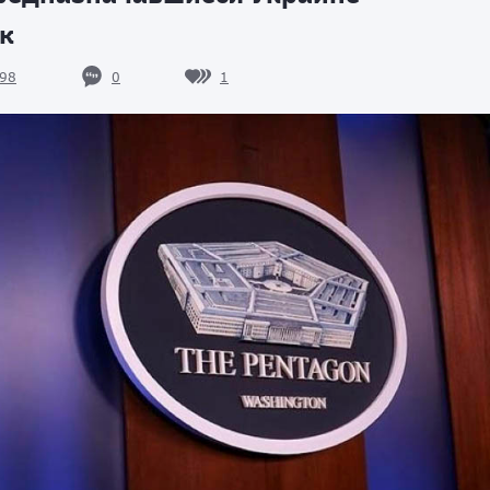
к
0
1
98