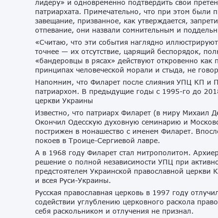
лидеру» и одновременно подтвердить свои претен
патриархата. Примечательно, что при этом были 
завещание, призванное, как утверждается, запре
отпевание, они назвали сомнительным и поддельн
«Считаю, что эти события наглядно иллюстрируют
точнее — их отсутствие, царящий беспорядок, по
«бандеровцы в рясах» действуют откровенно как 
принципах человеческой морали и стыда, не гово
Напомним, что Филарет после слияния УПЦ КП и 
патриархом. В предыдущие годы с 1995-го до 201
церкви Украины
Известно, что патриарх Филарет (в миру Михаил Д
Окончил Одесскую духовную семинарию и Московс
пострижен в монашество с именем Филарет. Впосл
покоев в Троице-Сергиевой лавре.
А в 1968 году Филарет стал митрополитом. Архие
решение о полной независимости УПЦ при активном
предстоятелем Украинской православной церкви К
и всея Руси-Украины.
Русская православная церковь в 1997 году отлучи
содействии углублению церковного раскола право
себя раскольником и отлучения не признал.