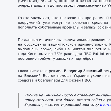
(СЕНТКОМ) ВС США, которое отвечает за опера
очередь дошла и до поставок, предназначенных У
Газета указывает, что поставки по программе P
вооружений уже могут не включать средства
пополнять собственные арсеналы и запасы союзни
По данным источников, окончательное решение о 
на обсуждении вашингтонской администрации. 
выполнены позже, либо Вашингтон полностью ис
года Киев получил 75% ракет для ПВО Patriot и
постоянно требует у западных партнёров.
Глава киевского режима
Владимир Зеленский
регу
на Ближний Восток помощь Украине уходит на 
средства и боеприпасы для систем ПВО.
«Война на Ближнем Востоке отвлекает внимание
приоритетности, тем более, что это война с 
Украины»,
– сетует украинский диктатор
в инт