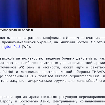
ttyimages.ru © Anadolu
ется, очень затратного конфликта с Ираном рассматривае
 предназначавшихся Украине, на Ближний Восток. Об это
hington Post
(WP).
ысокой интенсивностью ведения боевых действий и, ка
екоторых из наиболее критичных для американской арми
очников WP, речь, в частности, может идти о ракетах
в Patriot и комплексов противоракетной обороны THAAD
программы PURL (Prioritized Ukraine Requirements List), 
гтона закупают американское оружие для дальнейшей ег
перации против Ирана Пентагон регулярно перенаправля
я Европу и Восточную Азию, Центральному командовани