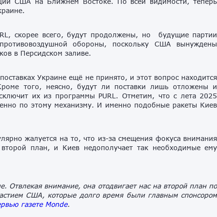
ции США на Ближнем Востоке. По всей видимости, тепер
краине.
URL, скорее всего, будут продолжены, но будущие парти
 противовоздушной обороны, поскольку США вынужден
ков в Персидском заливе.
поставках Украине ещё не принято, и этот вопрос находитс
Кроме того, неясно, будут ли поставки лишь отложены 
ключит их из программы PURL. Отметим, что с лета 202
менно по этому механизму. И именно подобные ракеты Кие
лярно жалуется на то, что из-за смещения фокуса внимани
второй план, и Киев недополучает так необходимые ем
. Отвлекая внимание, она отодвигает нас на второй план п
участием США, которые долго время были главным спонсоро
ервью газете Monde
.