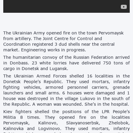
The Ukrainian Army opened fire on the town Pervomaysk
from artillery. The Joint Centre for Control and
Coordination registered 3 dud shells near the central
market. Engineering works in progress.
The humanitarian convoy of the Russian Federation arrived
in Donbass. 23 white lorries have delivered 750 tons of
cargo in Donetsk and Lugansk.
The Ukrainian Armed Forces shelled 16 localities in the
Donetsk People’s Republic. They used mortars, infantry
fighting vehicles, armored personnel carriers, grenade
launchers and small arms. 6 houses were damaged and 1
house was destroyed in the village Lukovo in the south of
the Republic. A woman was wounded. She’s in the hospital.
Kiev fighters shelled the positions of the LPR People’s
Militia 8 times. They opened fire on the localities
Pervomaysk, Kalinovo, Slavyanoserbsk, Zhelobok,
Kalinovka and Logvinovo. They used mortars, infantry