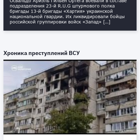
Освальдо Ариэль Гильен Ортега воевали в составе
подразделения 23-й R.U.G штурмового полка
бригады 13-й бригады «Хартия» украинской
национальной гвардии. Их ликвидировали бойцы
российской группировки войск «Запад» […]
Хроника преступлений ВСУ