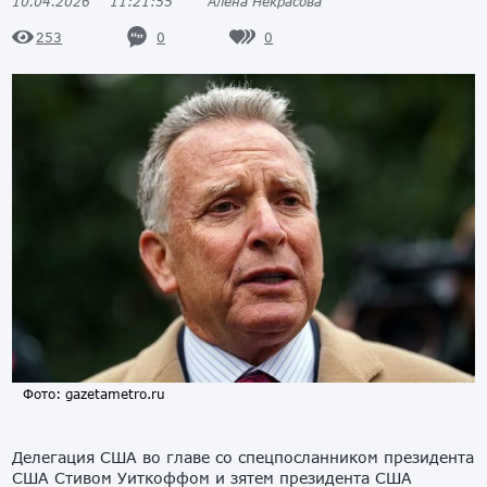
10.04.2026
11:21:55
Алена Некрасова
0
0
253
Фото: gazetametro.ru
Делегация США во главе со спецпосланником президента
США Стивом Уиткоффом и зятем президента США