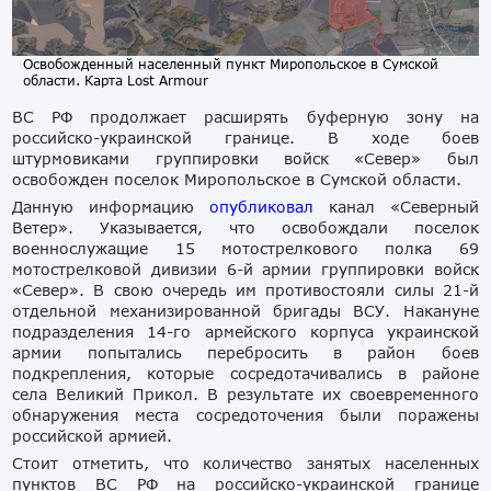
Освобожденный населенный пункт Миропольское в Сумской
области. Карта Lost Armour
ВС РФ продолжает расширять буферную зону на
российско-украинской границе. В ходе боев
штурмовиками группировки войск «Север» был
освобожден поселок Миропольское в Сумской области.
Данную информацию
опубликовал
канал «Северный
Ветер». Указывается, что освобождали поселок
военнослужащие 15 мотострелкового полка 69
мотострелковой дивизии 6-й армии группировки войск
«Север». В свою очередь им противостояли силы 21-й
отдельной механизированной бригады ВСУ. Накануне
подразделения 14-го армейского корпуса украинской
армии попытались перебросить в район боев
подкрепления, которые сосредотачивались в районе
села Великий Прикол. В результате их своевременного
обнаружения места сосредоточения были поражены
российской армией.
Стоит отметить, что количество занятых населенных
пунктов ВС РФ на российско-украинской границе