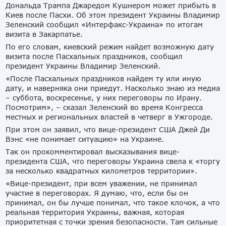
Дональда Трампа Джаредом Кушнером может прибыть в
Киев после Пасхи. Об этом президент Украины Владимир
Зеленский сообщил «Интерфакс-Украина» по итогам
визита в Закарпатье.
По его словам, киевский режим найдет возможную дату
визита после Пасхальных праздников, сообщил
президент Украины Владимир Зеленский.
«После Пасхальных праздников найдем ту или иную
дату, и наверняка они приедут. Насколько знаю из медиа
– суббота, воскресенье, у них переговоры по Ирану.
Посмотрим», – сказал Зеленский во время Конгресса
местных и региональных властей в четверг в Ужгороде.
При этом он заявил, что вице-президент США Джей Ди
Вэнс «не понимает ситуацию» на Украине.
Так он прокомментировал высказывания вице-
президента США, что переговоры Украина свела к «торгу
за несколько квадратных километров территории».
«Вице-президент, при всем уважении, не принимал
участие в переговорах. Я думаю, что, если бы он
принимал, он бы лучше понимал, что такое клочок, а что
реальная территория Украины, важная, которая
приоритетная с точки зрения безопасности. Там сильные