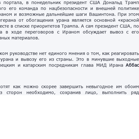
в портала, в понедельник президент США Дональд Трам
ого его команда по нацбезопасности и внешней политик
Ираном и возможные дальнейшие шаги Вашинтона. При это
егерана от обогащения урана является основной «красно
есте в списке приоритетов Трампа. А сам президент США, п
на в ходе переговоров с Ираном обсуждает вывоз с ег
вных материалов.
ком руководстве нет единого мнения о том, как реагироват
урана и вывозу его из страны. Это в минувшие выходны
турецким и катарским посредникам глава МИД Ирана
Абба
хотят как можно скорее завершить невыгодное им обои
з сторон необходимо, сохранив лицо, выполнить ря
роме того, и в США, и в Иране довольно сильны позици
ивающих к продолжению конфронтации. Поэтому ожидат
ерикано-иранском переговорном процессе, вероятно, н
в одностороннем порядке продлевает перемирие с Ираном
д
ы и окончания возможных переговоров. Вместе с тем глав