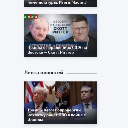
номенклатуры. Итоги. Часть 3
Правда о поражениях США на
Востоке — Скотт Риттер
Лента новостей
а
5
6
Трамп и Хегсет опровергли
нехватку ракет ПВО в войне с
Ираном
м
м