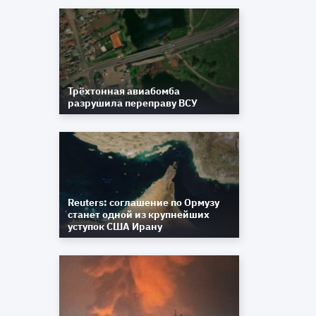
в
Трёхтонная авиабомба
разрушила переправу ВСУ
Reuters: соглашение по Ормузу
станет одной из крупнейших
уступок США Ирану