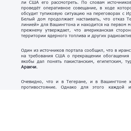
ли США его рассмотреть. По словам источнико
проведёт оперативное совещание, в ходе котор
обсудит тупиковую ситуацию на переговорах с 
Белый дом продолжает настаивать, что отказ Т
линией» для Вашингтона и находится на первом м
прежнему утверждает, что американская сторо
территории ядерного топлива и других радиоакти
Один из источников портала сообщил, что в иранс
на требования США о прекращении обогащения 
якобы дал понять пакистанским, египетским, 
Аракчи
.
Очевидно, что и в Тегеране, и в Вашингтоне 
противостояние. Однако для этого каждой и
противоречащих позициям оппонента условий. К
сторонников жёсткой линии, активно подталк
каких-либо быстрых прорывных изменений в ам
стоит.
В среду, 22 апреля, Дональд Трамп
заявил, что 
момента получения предложений иранской сторон