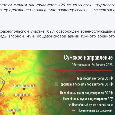
атаки силами националистов 425-го «мясного» штурмовог
илу противника и завершили зачистку села»,
— говорится 
 краснопольском участке, был освобождён военнослужащим
гады (горной) 49-й общевойсковой армии Южного военног