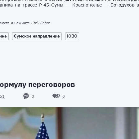
ивника на трассе Р-45 Сумы — Краснополье — Богодухов 
текста и нажмите
Ctrl+Enter
.
ине
Сумское направление
ЮВО
ормулу переговоров
0
0
51