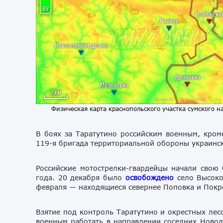
Физическая карта краснопольского участка сумского н
В боях за Таратутино российским военным, кром
119-я бригада территориальной обороны украинск
Российские мотострелки-гвардейцы начали свою 
года. 20 декабря было
освобождено
село Высоко
февраля — находящиеся севернее Поповка и Покр
Взятие под контроль Таратутино и окрестных лес
военным работать в направлении соседних Новод