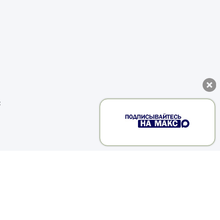
п
е
м
й
о
о
ь
е
с
м
д
и
ь
е
о
а