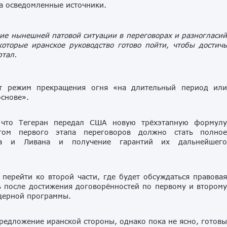
а осведомленные источники.
ие нынешней патовой ситуации в переговорах и разногласи
которые иранское руководство готово пойти, чтобы достич
тал.
ят режим прекращения огня «на длительный период ил
основе».
что Тегеран передал США новую трёхэтапную формул
гом первого этапа переговоров должно стать полно
на и Ливана и получение гарантий их дальнейшег
 перейти ко второй части, где будет обсуждаться правова
 после достижения договорённостей по первому и втором
ядерной программы.
предложение иранской стороны, однако пока не ясно, готов