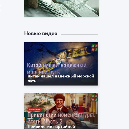
о
в
Новые видео
и
о
Китай нашёл надёжный морской
путь
Привилегии партийной