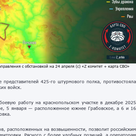
аправления с обстановкой на 24 апреля (с) «Z комитет + карта СВО»
е представителей 425-го штурмового полка, противостоял
их войск.
боевую работу на краснопольском участке в декабре 202
е, 5 января — расположенное южнее Грабовское, а 6 и 1
овка.
ов, расположенных на возвышенности, позволит российски
митровки, Рясного с более удобных позиций, а оператора