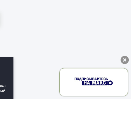
вка
ный
-й
m-