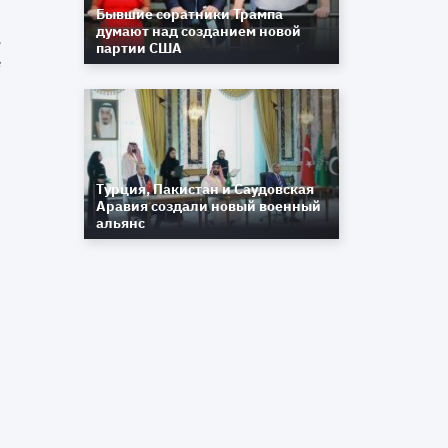
Бывшие соратники Трампа
думают над созданием новой
и
партии США
в
х
й
и
Турция, Пакистан и Саудовская
Аравия создали новый военный
альянс