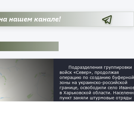
 на нашем канале!
Подразделения группировки
войск «Север», продолжая
операцию по созданию буферной
зоны на украинско-российской
границе, освободили село Ивано
в Харьковской области. Населен
пункт заняли штурмовые отряды
126-го мотострелкового полка 71
гвардейской мотострелковой
дивизии. По заявлению Telegra
канала «Северный Ветер»,
обороняли Ивановку части 159-й
отдельной механизированной
бригады ВСУ. В ходе боев