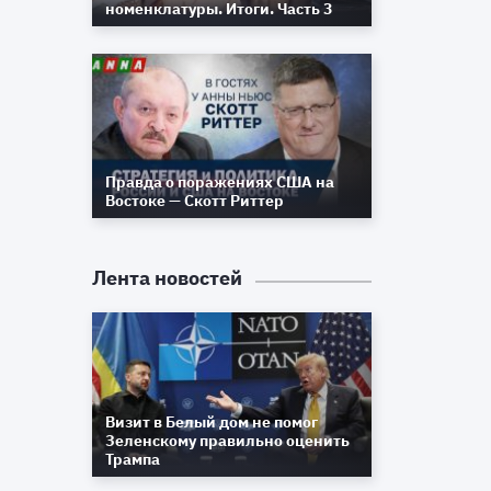
номенклатуры. Итоги. Часть 3
й
в
0
Правда о поражениях США на
Востоке — Скотт Риттер
Лента новостей
Визит в Белый дом не помог
Зеленскому правильно оценить
Трампа