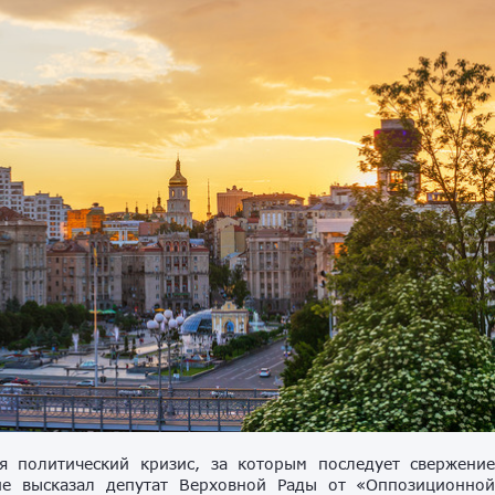
я политический кризис, за которым последует свержени
ие высказал депутат Верховной Рады от «Оппозиционно