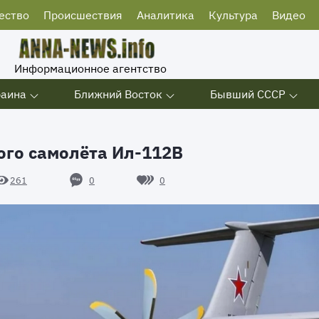
ество
Происшествия
Аналитика
Культура
Видео
Информационное агентство
раина
Ближний Восток
Бывший СССР
ого самолёта Ил-112В
0
0
261