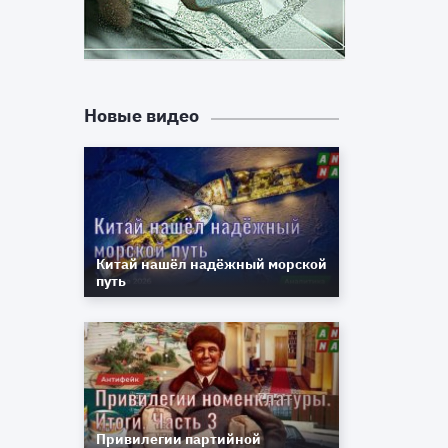
—
Новые видео
т
,
Китай нашёл надёжный морской
путь
х
—
о
Привилегии партийной