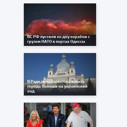
ВС РФ пустили ко дну корабли с
грузом НАТО в портах Одессы
В Раде предлагают называть
города Польши на украинский
лад
е
й