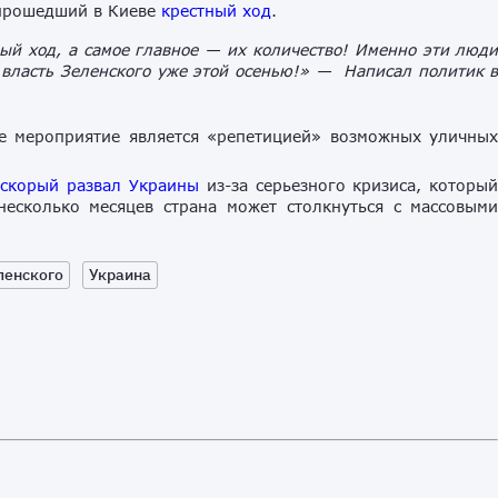
 прошедший в Киеве
крестный ход
.
ный ход, а самое главное — их количество! Именно эти люд
 власть Зеленского уже этой осенью!» — Написал политик 
це мероприятие является «репетицией» возможных уличны
 скорый развал Украины
из-за серьезного кризиса, которы
несколько месяцев страна может столкнуться с массовым
ленского
Украина