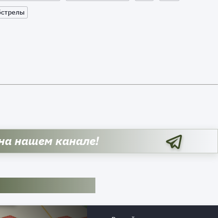
бстрелы
 на нашем канале!