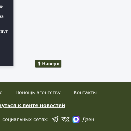
ый
на
удут
Наверх
с
Помощь агентству
Контакты
нуться к ленте новостей
 социальных сетях:
Дзен