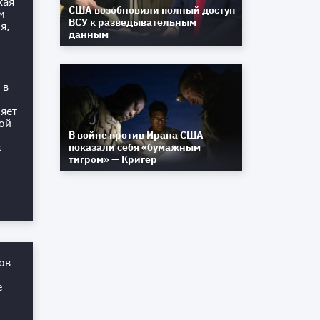
жая
США возобновили полный доступ
м
ВСУ к разведывательным
я,
данным
 в
яет
ой
В войне против Ирана США
показали себя «бумажным
к
тигром» — Кригер
ов
е