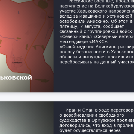
Российские военные, продол
наступление на Великобурлукско
участке Харьковского направлени
вслед за Ивашкино и Устиновкой
освободили Анискино. Об этом в
пятницу, 7 августа, сообщает
связанный с группировкой войск
«Север» канал «Северный ветер»
мессенджере «МАКС».
«Освобождение Анискино расшир
полосу безопасности в Харьковск
области и вынуждает противника
перебрасывать на данный участо
рьковской
Иран и Оман в ходе переговор
о возобновлении свободного
судоходства в Ормузском пролив
договорились, что вход в пролив
будет осуществляться через