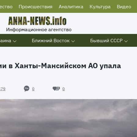
ество
Происшествия
Аналитика
Культура
Видео
Информационное агентство
раина
Ближний Восток
Бывший СССР
ии в Ханты-Мансийском АО упала
0
0
579