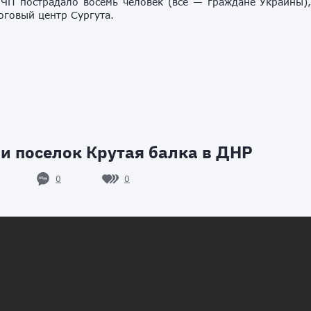
 ЧП пострадало восемь человек (все — граждане Украины)
оговый центр Сургута.
и поселок Крутая балка в ДНР
0
0