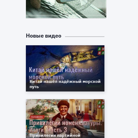
,
Новые видео
Китай нашёл надёжный морской
путь
Привилегии партийной