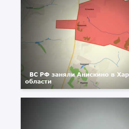
ВС РФ заняли Анискино в Ха
области