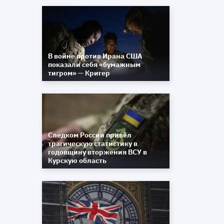
В войне против Ирана США
показали себя «бумажным
тигром» — Кригер
Следком России привёл
трагическую статистику в
годовщину вторжения ВСУ в
Курскую область