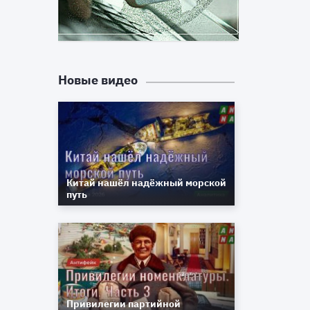
,
и
.
Новые видео
ь
а
и
о
х
Китай нашёл надёжный морской
путь
с
%
й
т
Привилегии партийной