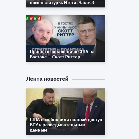
номенклатуры. Итоги. Часть 3
а
й
Правда о поражениях США на
Востоке — Скотт Риттер
Лента новостей
США возобновили полный доступ
ВСУ к разведывательным
данным