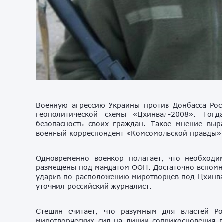
Военную агрессию Украины против Донбасса Ро
геополитической схемы «Цхинвал-2008». Тогд
безопасность своих граждан. Такое мнение выр
военный корреспондент «Комсомольской правды»
Одновременно военкор полагает, что необход
размещены под мандатом ООН. Достаточно вспомни
ударив по расположению миротворцев под Цхинвал
уточнил российский журналист.
Стешин считает, что разумным для властей Р
миротворческих сил на линии соприкосновения 