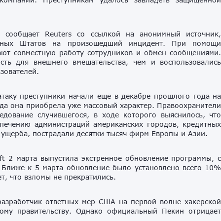
сообщает Reuters со ссылкой на анонимный источник
ённых Штатов на произошедший инцидент. При помощ
ают совместную работу сотрудников и обмен сообщениями
сть для внешнего вмешательства, чем и воспользовалис
зователей.
атаку преступники начали ещё в декабре прошлого года н
да она приобрела уже массовый характер. Правоохранител
едование случившегося, в ходе которого выяснилось, чт
печению администраций американских городов, кредитны
 ущерба, пострадали десятки тысяч фирм Европы и Азии.
ft 2 марта выпустила экстренное обновление программы, 
 Ближе к 5 марта обновление было установлено всего 10
т, что взломы не прекратились.
 разработчик ответных мер США на первой волне хакерско
кому правительству. Однако официальный Пекин отрицае