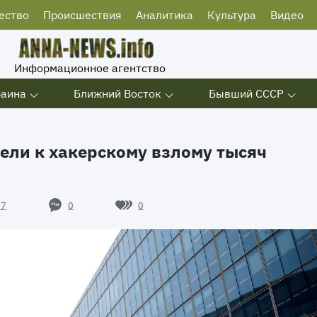
ество
Происшествия
Аналитика
Культура
Видео
Информационное агентство
раина
Ближний Восток
Бывший СССР
вели к хакерскому взлому тысяч
0
0
57