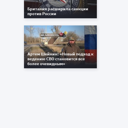
Британия расширила санкции
против России
Артем Шейнин: «Новый подход к
ведению СВО становится все
о
более очевидным»
а
й
и
,
−
х
и