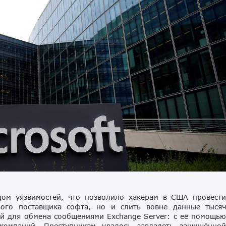
дом уязвимостей, что позволило хакерам в США провест
вого поставщика софта, но и слить вовне данные тыся
й для обмена сообщениями Exchange Server: с её помощь
компаний. Преступникам удалось завладеть защищённо