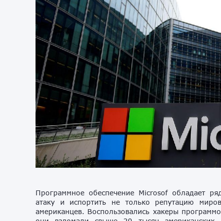
Программное обеспечение Microsof обладает ря
атаку и испортить не только репутацию миро
американцев. Воспользовались хакеры программо
они взломали свыше 20 тысяч американских 