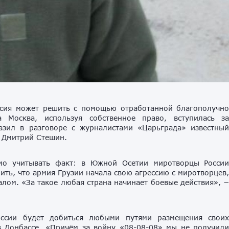
ссия может решить с помощью отработанной благополучн
а Москва, используя собственное право, вступилась з
азил в разговоре с журналистами «Царьграда» известны
 Дмитрий Стешин.
имо учитывать факт: в Южной Осетии миротворцы Росси
ть, что армия Грузии начала свою агрессию с миротворцев
ом. «За такое любая страна начинает боевые действия», 
оссии будет добиться любыми путями размещения свои
в Донбассе. «Причём за войну «08-08-08» мы не получил