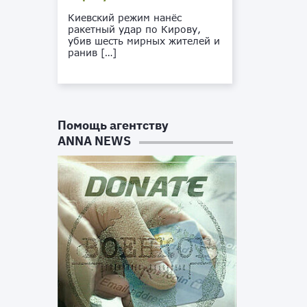
Киевский режим нанёс
ракетный удар по Кирову,
убив шесть мирных жителей и
ранив […]
Помощь агентству
ANNA NEWS
и
ч
ю
й