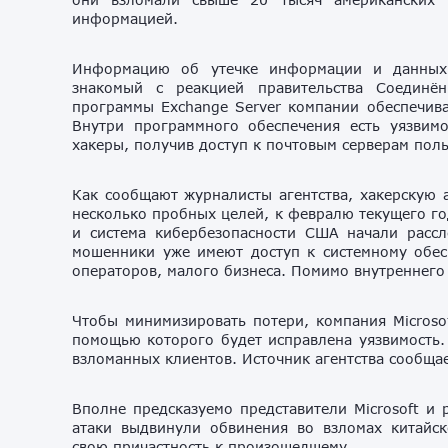
информацией.
Информацию об утечке информации и данных 
знакомый с реакцией правительства Соедин
программы Exchange Server компании обеспечив
Внутри программного обеспечения есть уязвимо
хакеры, получив доступ к почтовым серверам поль
Как сообщают журналисты агентства, хакерскую 
несколько пробных целей, к февралю текущего го
и система кибербезопасности США начали рассл
мошенники уже имеют доступ к системному обес
операторов, малого бизнеса. Помимо внутреннего
Чтобы минимизировать потери, компания Microso
помощью которого будет исправлена уязвимость.
взломанных клиентов. Источник агентства сообщае
Вполне предсказуемо представители Microsoft и
атаки выдвинули обвинения во взломах китайс
свою причастность к произошедшему.