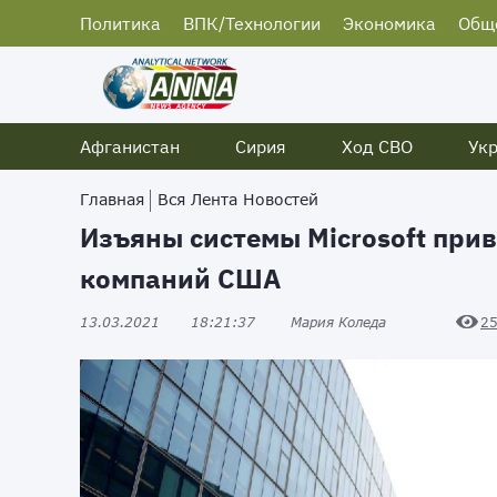
Политика
ВПК/Технологии
Экономика
Общ
Афганистан
Сирия
Ход СВО
Ук
Главная
Вся Лента Новостей
Изъяны системы Microsoft при
компаний США
13.03.2021
18:21:37
Мария Коледа
2