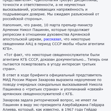
точности и ответственности, а не неуместных
высказываний, усиливающих напряжённость и
подрывающих доверие. Мы ожидаем разъяснений от
российской стороны».
Напомним, что ранее, 10 марта премьер-министр
Армении Никол Пашинян, которые продолжает
репрессии в отношении духовенства Армянской
апостольской церкви,
рассказал
, что некоторые
священники ААЦ в период СССР якобы «были агентами
КГБ».
«Тот факт, что некоторые священнослужители были
агентами КГБ СССР, доказан документально… Теперь они
пытаются пожертвовать в угоду интересам третьих
стран».
В ответ в ходе брифинга официальный представитель
МИД России Мария Захарова выразила недоумение по
поводу очередных скандальных высказываний Никола
Пашиняна о «третьих странах» и упоминаний «связей»
армянских священнослужителей с КГБ.
Захарова задала риторический вопрос, не имеет ли
Пашинян в виду экс-президента Азербайджана Гейдара
Алиева, который, как известно, в 1967 году Гейдар