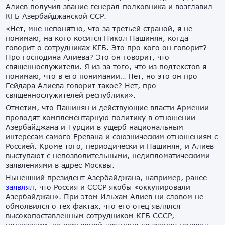
Алиев получил звание генерал-полковника и возглавил
КГБ Азербайджанской ССР.
«Нет, мне непонятно, что за третьей страной, я не
понимаю, на кого косится Никол Пашинян, когда
говорит о сотрудниках КГБ. Это про кого он говорит?
Про господина Алиева? Это он говорит, что
священнослужители. Я из-за того, что из подтекстов я
понимаю, что в его понимании… Нет, но это он про
Гейдара Алиева говорит такое? Нет, про
священнослужителей республики».
Отметим, что Пашинян и действующие власти Армении
проводят комплементарную политику в отношении
Азербайджана и Турции в ущерб национальным
интересам самого Еревана и союзническим отношениям с
Россией. Кроме того, периодически и Пашинян, и Алиев
выступают с непозволительными, недипломатическими
заявлениями в адрес Москвы.
Нынешний президент Азербайджана, например, ранее
заявлял
, что Россия и СССР якобы «оккупировали
Азербайджан». При этом Ильхам Алиев ни словом не
обмолвился о тех фактах, что его отец являлся
высокопоставленным сотрудником КГБ СССР,