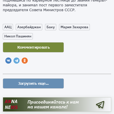
поднявшись по карьерной лестнице до звания генерал-
майора, и занимал пост первого заместителя
председателя Совета Министров СССР.
ААЦ
Азербайджан
Баку
Мария Захарова
Никол Пашинян
AN
NA
Присоединяйтесь к нам
на нашем канале!
NE
WS