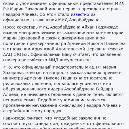
связи с упоминанием официальным представителем МИД
РФ Марии Захаровой имени первого президента страны
Гейдара Алиева. Об этом стало
известно
из
официального заявления МИД Азербайджана.
Пресс-секретарь МИД Азербайджана Айхан Гаджизаде
назвал «неприемлемыми высказываниями» комментарий
Марии Захаровой в связи с дискриминационной
политикой премьер-министра Армении Никола Пашиняна
в отношении Армянской Апостольской Церкви и «связях
ААЦ с КГБ». Официальный Баку считает, что заявления
спикера российского МИД «неуместные»:
«То, что официальный представитель МИД РФ Мария
Захарова, отвечая на вопрос о высказываниях премьер-
министра Армении Никола Пашиняна относительно
религиозных деятелей, попыталась упомянуть имя
общенационального лидера Азербайджана Гейдара
Алиева, не имеющее отношения к данной теме, является
неприемлемым. Подобное упоминание является
проявлением неуважения к наследию Гейдара Алиева и
азербайджанскому народу».
Гаджизаде считает, что «подобные заявления не
соответствуют стандартам, ожидаемым от официального
представителя»: «Дипломатия требует дисциплины,