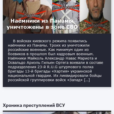
Наёмники из Панамы
уничтожены в зоне СВО
В войсках киевского режима появились
наёмники из Панамы. Троих из уничтожили
российские военные. Как минимум один из
боевиков в прошлом был кадровым военным.
Наёмники Майколь Александр Навас Мариота и
Освальдо Ариэль Гильен Ортега воевали в составе
подразделения 23-й R.U.G штурмового полка
бригады 13-й бригады «Хартия» украинской
национальной гвардии. Их ликвидировали бойцы
российской группировки войск «Запад» […]
Хроника преступлений ВСУ