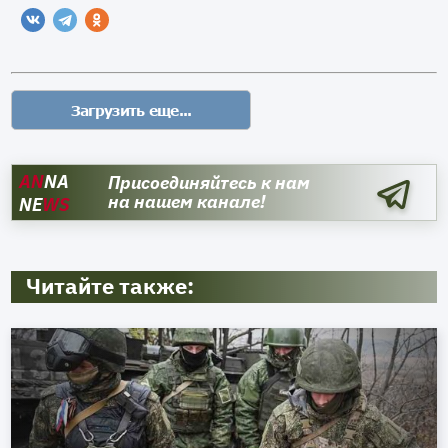
AN
NA
Присоединяйтесь к нам
на нашем канале!
NE
WS
Читайте также: