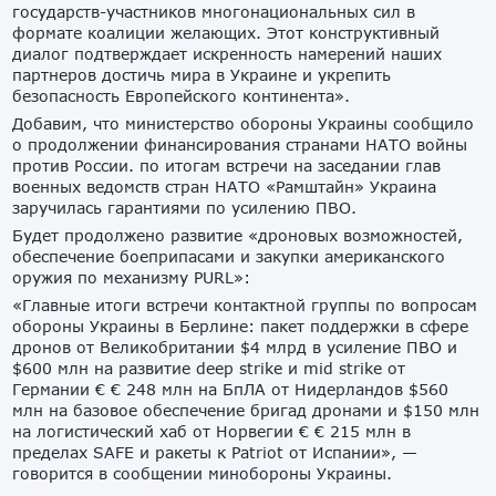
государств-участников многонациональных сил в
формате коалиции желающих. Этот конструктивный
диалог подтверждает искренность намерений наших
партнеров достичь мира в Украине и укрепить
безопасность Европейского континента».
Добавим, что министерство обороны Украины сообщило
о продолжении финансирования странами НАТО войны
против России. по итогам встречи на заседании глав
военных ведомств стран НАТО «Рамштайн» Украина
заручилась гарантиями по усилению ПВО.
Будет продолжено развитие «дроновых возможностей,
обеспечение боеприпасами и закупки американского
оружия по механизму PURL»:
«Главные итоги встречи контактной группы по вопросам
обороны Украины в Берлине: пакет поддержки в сфере
дронов от Великобритании $4 млрд в усиление ПВО и
$600 млн на развитие deep strike и mid strike от
Германии € € 248 млн на БпЛА от Нидерландов $560
млн на базовое обеспечение бригад дронами и $150 млн
на логистический хаб от Норвегии € € 215 млн в
пределах SAFE и ракеты к Patriot от Испании», —
говорится в сообщении минобороны Украины.