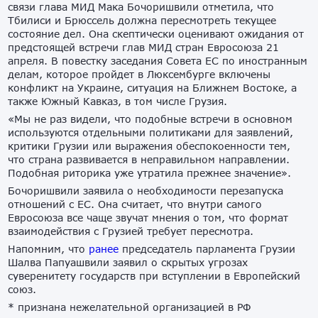
связи глава МИД Мака Бочоришвили отметила, что
Тбилиси и Брюссель должна пересмотреть текущее
состояние дел. Она скептически оценивают ожидания от
предстоящей встречи глав МИД стран Евросоюза 21
апреля. В повестку заседания Совета ЕС по иностранным
делам, которое пройдет в Люксембурге включены
конфликт на Украине, ситуация на Ближнем Востоке, а
также Южный Кавказ, в том числе Грузия.
«Мы не раз видели, что подобные встречи в основном
используются отдельными политиками для заявлений,
критики Грузии или выражения обеспокоенности тем,
что страна развивается в неправильном направлении.
Подобная риторика уже утратила прежнее значение».
Бочоришвили заявила о необходимости перезапуска
отношений с ЕС. Она считает, что внутри самого
Евросоюза все чаще звучат мнения о том, что формат
взаимодействия с Грузией требует пересмотра.
Напомним, что
ранее
председатель парламента Грузии
Шалва Папуашвили заявил о скрытых угрозах
суверенитету государств при вступлении в Европейский
союз.
* признана нежелательной организацией в РФ