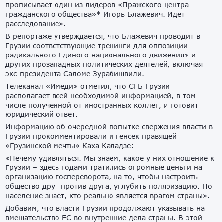
прописывает один из лидеров «Пражского центра
гражданского общества»* Игорь Блажевич. Идёт
расследование».
В репортаже утверждается, что Блажевич проводит в
Грузии соответствующие тренинги для оппозиции –
радикального Единого национального движения» и
других прозападных политических деятелей, включая
экс-президента Саломе Зурабишвили.
Телеканал «Имеди» отметил, что СГБ Грузии
располагает всей необходимой информацией, в том
числе полученной от иностранных коллег, и готовит
юридический ответ.
Информацию об очередной попытке свержения власти в
Грузии прокомментировали и генсек правящей
«Грузинской мечты» Каха Каладзе:
«Нечему удивляться. Мы знаем, какое у них отношение к
Грузии – здесь годами тратились огромные деньги на
организацию госпереворота, на то, чтобы настроить
общество друг против друга, углубить поляризацию. Но
население знает, кто реально является врагом страны».
Добавим, что власти Грузии продолжают указывать на
вмешательство ЕС во внутренние дела страны. В этой