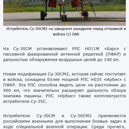
Истребитель Су-30СМ2 на заводском аэродроме перед отправкой в
войска (с) ОАК
На Су-30СМ устанавливают РЛС Н011М «Барс» с
пассивной фазированной антенной решеткой (ПФАР) и
дальностью обнаружения воздушных целей до 140 км.
Новая модификация Су-30СМ2, которая сейчас поступает
в войска, оснащена более мощной РЛС Н035 «Ирбис» с
ПФАР. Эта РЛС способна видеть цели на расстоянии до
400 км, что значительно расширяет дальность обзора
экипажа машины. РЛС «Ирбис» также комплектуются
истребители Су-35С.
Истребители Су-30СМ и Су-30СМ2 применяются
российскими военными для выполнения боевых задач в
ходе специальной военной операции. Среди прочего,