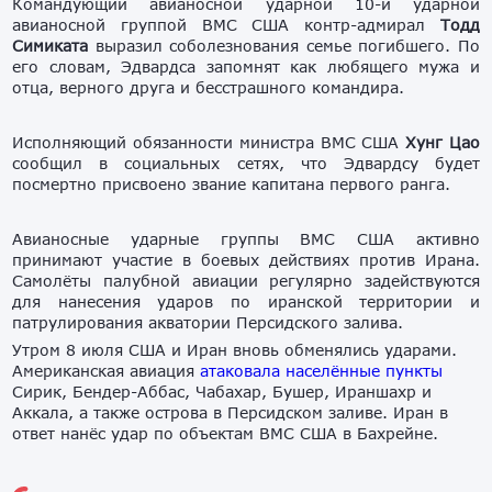
Командующий авианосной ударной 10-й ударной
авианосной группой ВМС США контр-адмирал
Тодд
Симиката
выразил соболезнования семье погибшего. По
его словам, Эдвардса запомнят как любящего мужа и
отца, верного друга и бесстрашного командира.
Исполняющий обязанности министра ВМС США
Хунг Цао
сообщил в социальных сетях, что Эдвардсу будет
посмертно присвоено звание капитана первого ранга.
Авианосные ударные группы ВМС США активно
принимают участие в боевых действиях против Ирана.
Самолёты палубной авиации регулярно задействуются
для нанесения ударов по иранской территории и
патрулирования акватории Персидского залива.
Утром 8 июля США и Иран вновь обменялись ударами.
Американская авиация
атаковала населённые пункты
Сирик, Бендер-Аббас, Чабахар, Бушер, Ираншахр и
Аккала, а также острова в Персидском заливе. Иран в
ответ нанёс удар по объектам ВМС США в Бахрейне.