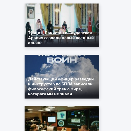
Турция, Пакистан и Саудовская
Аравия создали новый военный
альянс
Действующий офицер разведки
и инструктор по БПЛА записали
философский трек о мире,
которого мы не знали