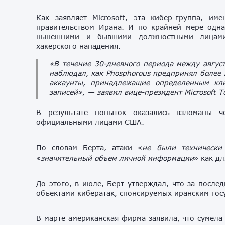
Как заявляет Microsoft, эта кибер-группа, им
правительством Ирана. И по крайней мере одна
нынешними и бывшими должностными лицами а
хакерского нападения.
«В течение 30-дневного периода между августо
наблюдал, как Phosphorous предпринял более
аккаунты, принадлежащие определенным клие
записей», — заявил вице-президент Microsoft Т
В результате попыток оказались взломаны ч
официальными лицами США.
По словам Берта, атаки
«
не
были технически
«
значительный объем личной информации
» как д
До этого, в июле, Берт утверждал, что за послед
объектами кибератак, спонсируемых иранским гос
В марте американская фирма заявила, что сумела