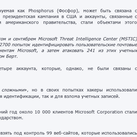
енуемая как Phosphorus (Фосфор), может быть связана 
 президентская кампания в США и аккаунты, связанные 
мериканского правительства, стали объектами этог
м и сентябрем Microsoft Threat Intelligence Center (MSTIC
 2700 попыток идентифицировать пользовательские почтовы
нтам Microsoft, а затем атаковать 241 из этих учетны
ом Берт.
етыре аккаунта, которые, однако, не были связаны 
 сложными
», но в своих попытках хакеры использовал
ля идентификации, так и для взлома учетных записей.
ний год около 10 000 клиентов Microsoft Corporation стал
ударством.
 взять под контроль 99 веб-сайтов, которые использовалис