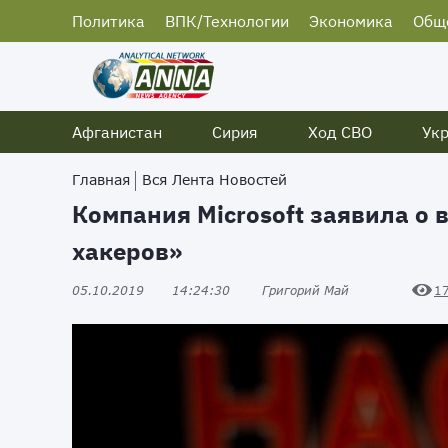
Политика
ВПК/Технологии
Экономика
Общ
Афганистан
Сирия
Ход СВО
Ук
Главная
Вся Лента Новостей
Компания Microsoft заявила о
хакеров»
05.10.2019
14:24:30
Григорий Май
1