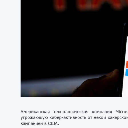
Американская технологическая компания Micro
угрожающую кибер-активность от некой хакерско
кампанией в США.