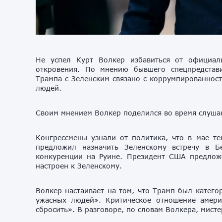
Не успел Курт Волкер избавиться от официаль
откровения. По мнению бывшего спецпредстави
Трампа с Зеленским связано с коррумпированност
людей.
Своим мнением Волкер поделился во время слушан
Конгрессмены узнали от политика, что в мае т
предложил назначить Зеленскому встречу в 
конкуренции на Руине. Президент США предложе
настроен к Зеленскому.
Волкер настаивает на том, что Трамп был катего
ужасных людей». Критическое отношение амери
сбросить». В разговоре, по словам Волкера, мист