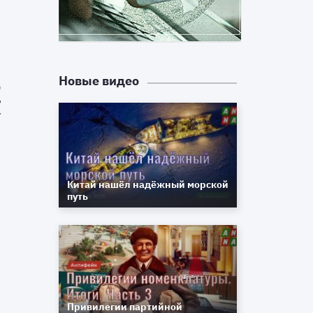
с
с
о
Новые видео
)
е
х
с
Китай нашёл надёжный морской
путь
и
и
ь
Привилегии партийной