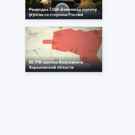
Разведка США изменила оценку
угрозы со стороны России
а
и
х
ВС РФ заняли Анискино в
Харьковской области
о
л
»
я
я