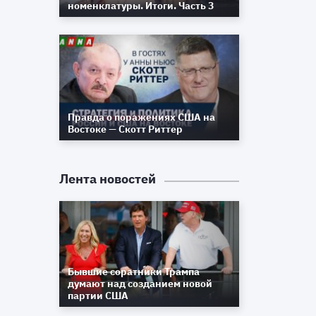
,
номенклатуры. Итоги. Часть 3
Правда о поражениях США на
Востоке — Скотт Риттер
Лента новостей
Бывшие соратники Трампа
думают над созданием новой
партии США