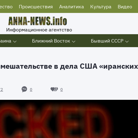
ество
Происшествия
Аналитика
Культура
Видео
Информационное агентство
раина
Ближний Восток
Бывший СССР
 вмешательстве в дела США «иранских
0
0
72