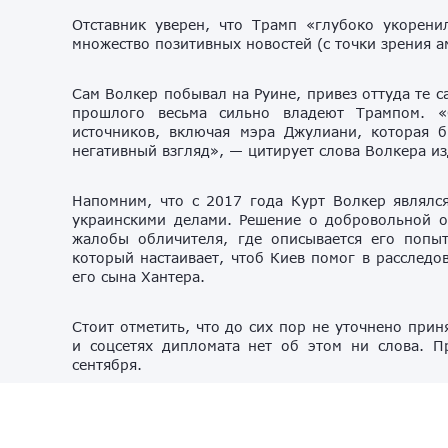
Отставник уверен, что Трамп «глубоко укорени
множество позитивных новостей (с точки зрения а
Сам Волкер побывал на Руине, привез оттуда те 
прошлого весьма сильно владеют Трампом. «
источников, включая мэра Джулиани, которая б
негативный взгляд», — цитирует слова Волкера из
Напомним, что с 2017 года Курт Волкер являлся
украинскими делами. Решение о добровольной от
жалобы обличителя, где описывается его попы
который настаивает, чтоб Киев помог в расслед
его сына Хантера.
Стоит отметить, что до сих пор не уточнено при
и соцсетях дипломата нет об этом ни слова. П
сентября.
Волкер
Зеленский
интриги
отставка
полит