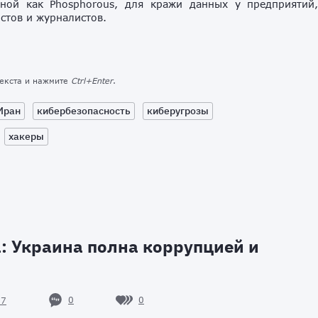
тной как Phosphorous, для кражи данных у предприятий
стов и журналистов.
текста и нажмите
Ctrl+Enter
.
Иран
кибербезопасность
киберугрозы
хакеры
: Украина полна коррупцией и
0
0
27