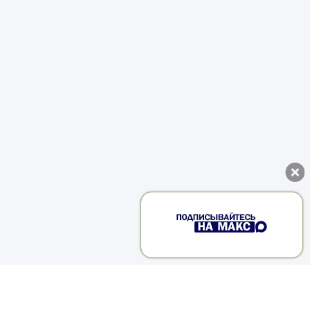
т
з
х
т
я
о
,
и
х
м