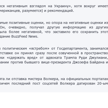
лся негативным взглядом на Украину», хотя вокруг имее
мериканцев, разумеется) и рекомендаций.
самые позитивные оценки, но опора на негативные оценки и
Он, очевидно, получал другую информацию из други
ыла более негативной, что заставило его сохранить это
дание BuzzFeed News.
 политическим «ястребом» от Госдепартамента, занималс
ставке он принял сразу после озвученной в пространств
тки «сдержать вред» от адвоката Трампа Руди Джулиани
овании против бывшего вице-президента Джозефа Байдена 
нята ли отставка мистера Волкера, на официальных портала
ричем последний пост соцсетей Волкера датирован 20-ы
ика
Трамп