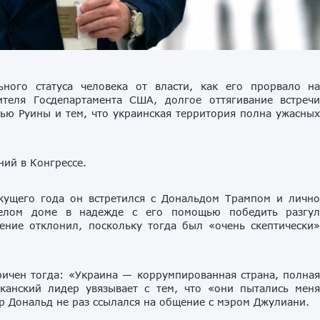
ного статуса человека от власти, как его прорвало н
теля Госдепартамента США, долгое оттягивание встреч
ью Руины и тем, что украинская территория полна ужасны
ий в Конгрессе.
екущего года он встретился с Дональдом Трампом и личн
Белом доме в надежде с его помощью победить разгу
ние отклонил, поскольку тогда был «очень скептически
ричен тогда: «Украина — коррумпированная страна, полна
канский лидер увязывает с тем, что «они пытались мен
ер Дональд не раз ссылался на общение с мэром Джулиани.