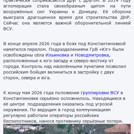
практически соприкасаются друг с другом. В 2014 году
агломерация стала своеобразным щитом на пути
вооружённых сил Украины к Донецку. Её оборона
выиграла драгоценное время для строительства ДНР.
Сейчас она является важной оборонительной линией
ВСУ.
В конце апреля 2026 года в боях под Константиновкой
наметился перелом. Подразделениями ГрВ «Юг» были
освобождены сёла
Ильиновка
и
Новодмитровка
,
расположенные к юго-западу и северо-востоку от
города. Контроль над населёнными пунктами позволил
российским бойцам вклиниться в застройку с двух
сторон, севера и юга.
К концу мая 2026 года положение
группировки ВСУ
в
Константиновке серьёзно осложнилось. Находящиеся в
её центре подразделения оказались под угрозой
окружения. По ведущим в город коммуникациям
регулярно работали операторы российских
беспилотников, нанося противнику серьёзные потери.