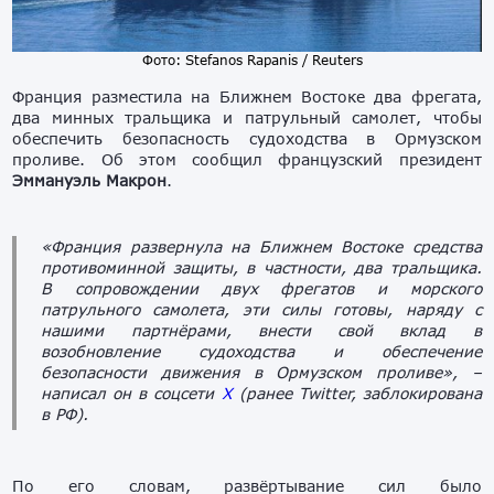
Фото: Stefanos Rapanis / Reuters
Франция разместила на Ближнем Востоке два фрегата,
два минных тральщика и патрульный самолет, чтобы
обеспечить безопасность судоходства в Ормузском
проливе. Об этом сообщил французский президент
Эммануэль Макрон
.
«Франция развернула на Ближнем Востоке средства
противоминной защиты, в частности, два тральщика.
В сопровождении двух фрегатов и морского
патрульного самолета, эти силы готовы, наряду с
нашими партнёрами, внести свой вклад в
возобновление судоходства и обеспечение
безопасности движения в Ормузском проливе»,
–
написал он в соцсети
Х
(ранее Twitter, заблокирована
в РФ).
По его словам, развёртывание сил было